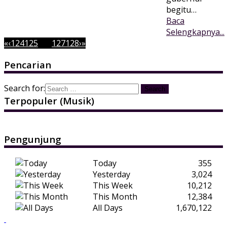
begitu…
Baca
Selengkapnya...
«
‹
124
125
126
127
128
›
»
Pencarian
Search for:
Terpopuler (Musik)
Pengunjung
Today
355
Yesterday
3,024
This Week
10,212
This Month
12,384
All Days
1,670,122