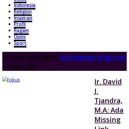
Indonesia
Religion
Inspirasi
Profil
Ragam
Opini
Sport
Author Archives:
adminwarningtime
- Page 126
Ir. David
J.
Tjandra,
M.A: Ada
Missing
Link