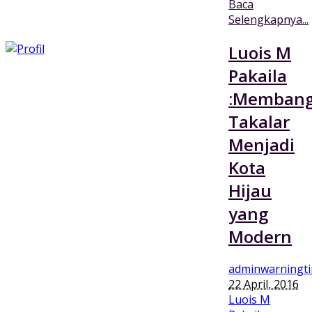
Baca
Selengkapnya...
Luois M
Pakaila
:Memban
Takalar
Menjadi
Kota
Hijau
yang
Modern
adminwarningt
22 April, 2016
Luois M