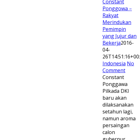
Constant
Ponggowa –
Rakyat
Merindukan
Pemimpin
yang Jujur dan
Bekerja
2016-
04-
26T14:51:16+00
Indonesia
No
Comment
Constant
Ponggawa
Pilkada DKI
baru akan
dilaksanakan
setahun lagi,
namun aroma
persaingan
calon
gubernur