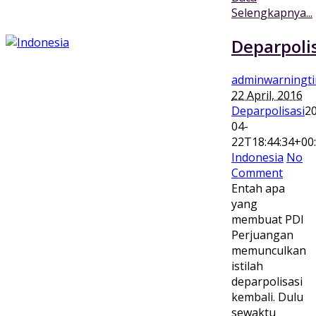
Selengkapnya...
Deparpoli
adminwarningt
22 April, 2016
Deparpolisasi
2
04-
22T18:44:34+00
Indonesia
No
Comment
Entah apa
yang
membuat PDI
Perjuangan
memunculkan
istilah
deparpolisasi
kembali. Dulu
sewaktu