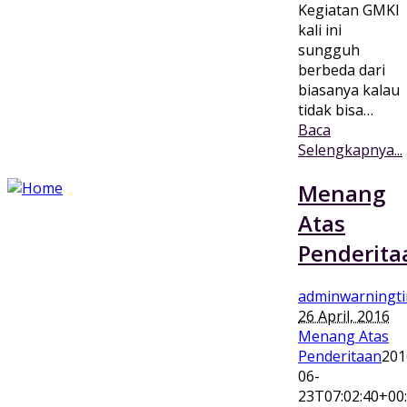
Kegiatan GMKI
kali ini
sungguh
berbeda dari
biasanya kalau
tidak bisa…
Baca
Selengkapnya...
Menang
Atas
Penderita
adminwarningt
26 April, 2016
Menang Atas
Penderitaan
201
06-
23T07:02:40+00