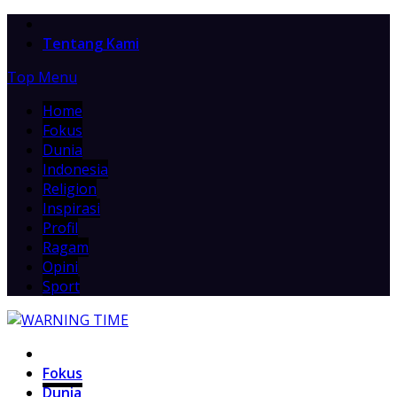
Home
Tentang Kami
Top Menu
Home
Fokus
Dunia
Indonesia
Religion
Inspirasi
Profil
Ragam
Opini
Sport
Home
Fokus
Dunia