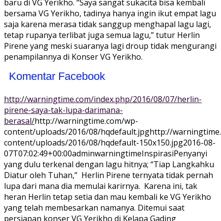
baru di VG Yerikho. “Saya sangat sukacita bisa kembali
bersama VG Yerikho, tadinya hanya ingin ikut empat lagu
saja karena merasa tidak sanggup menghapal lagu lagi,
tetap rupanya terlibat juga semua lagu,” tutur Herlin
Pirene yang meski suaranya lagi droup tidak mengurangi
penampilannya di Konser VG Yerikho.
Komentar Facebook
http://warningtime.com/index.php/2016/08/07/herlin-
pirene-saya-tak-lupa-darimana-
berasal/
http://warningtime.com/wp-
content/uploads/2016/08/hqdefault.jpg
http://warningtim
content/uploads/2016/08/hqdefault-150x150.jpg
2016-08-
07T07:02:49+00:00
adminwarningtime
Inspirasi
Penyanyi
yang dulu terkenal dengan lagu hitnya; “Tiap Langkahku
Diatur oleh Tuhan,” Herlin Pirene ternyata tidak pernah
lupa dari mana dia memulai karirnya. Karena ini, tak
heran Herlin tetap setia dan mau kembali ke VG Yerikho
yang telah membesarkan namanya. Ditemui saat
persiapan konser VG Yerikho di Kelapa Gading