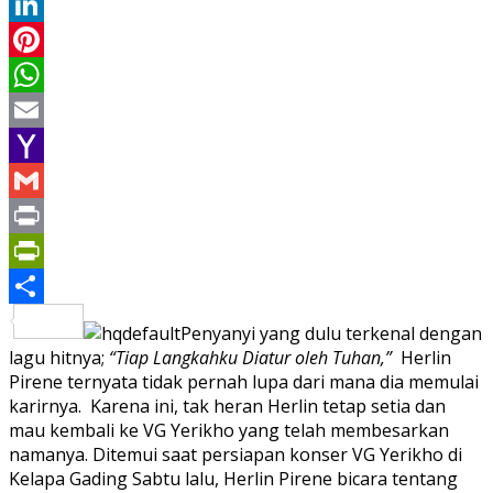
Twitter
LinkedIn
Pinterest
WhatsApp
Email
Yahoo
Mail
Gmail
Print
PrintFriendly
Share
Penyanyi yang dulu terkenal dengan
lagu hitnya;
“Tiap Langkahku Diatur oleh Tuhan,”
Herlin
Pirene ternyata tidak pernah lupa dari mana dia memulai
karirnya. Karena ini, tak heran Herlin tetap setia dan
mau kembali ke VG Yerikho yang telah membesarkan
namanya. Ditemui saat persiapan konser VG Yerikho di
Kelapa Gading Sabtu lalu, Herlin Pirene bicara tentang