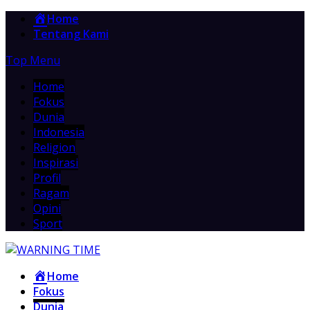
Home
Tentang Kami
Top Menu
Home
Fokus
Dunia
Indonesia
Religion
Inspirasi
Profil
Ragam
Opini
Sport
Home
Fokus
Dunia