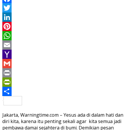
Facebook
Twitter
LinkedIn
Pinterest
WhatsApp
Email
Yahoo
Mail
Gmail
Print
PrintFriendly
Share
Jakarta, Warningtime.com – Yesus ada di dalam hati dan
diri kita, karena itu penting sekali agar kita semua jadi
pembawa damai sejahtera di bumi. Demikian pesan