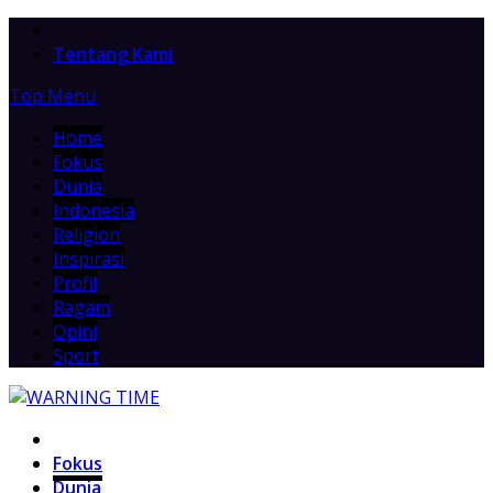
Home
Tentang Kami
Top Menu
Home
Fokus
Dunia
Indonesia
Religion
Inspirasi
Profil
Ragam
Opini
Sport
Home
Fokus
Dunia