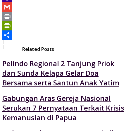
Yahoo
Mail
Gmail
Print
PrintFriendly
Share
Related Posts
Pelindo Regional 2 Tanjung Priok
dan Sunda Kelapa Gelar Doa
Bersama serta Santun Anak Yatim
Gabungan Aras Gereja Nasional
Serukan 7 Pernyataan Terkait Krisis
Kemanusian di Papua