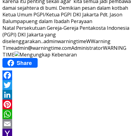
karena itu penting sekali agar kita semua jadi pembawa
damai sejahtera di bumi. Demikian pesan dalam kotbah
Ketua Umum PGPI/Ketua PGPI DKI Jakarta Pdt. Jason
Balumpapueng dalam Ibadah Perayaan
Natal Persekutuan Gereja-Gereja Pentakosta Indonesia
(PGPI) DKI Jakarta yang
diselenggarakan...
adminwarningtime
WWarning
Time
admin@warningtime.com
Administrator
WARNING
TIME
Share
Facebook
Twitter
LinkedIn
Pinterest
WhatsApp
Email