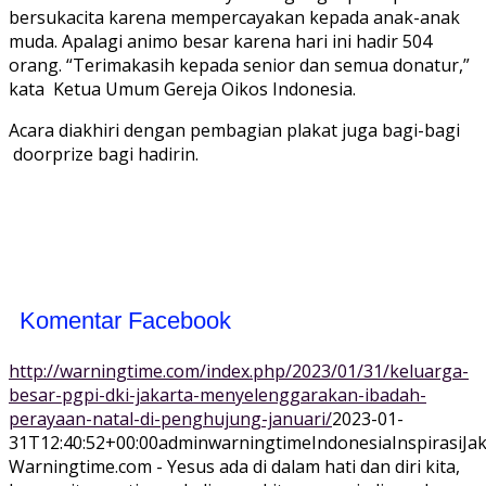
bersukacita karena mempercayakan kepada anak-anak
muda. Apalagi animo besar karena hari ini hadir 504
orang. “Terimakasih kepada senior dan semua donatur,”
kata Ketua Umum Gereja Oikos Indonesia.
Acara diakhiri dengan pembagian plakat juga bagi-bagi
doorprize bagi hadirin.
Komentar Facebook
http://warningtime.com/index.php/2023/01/31/keluarga-
besar-pgpi-dki-jakarta-menyelenggarakan-ibadah-
perayaan-natal-di-penghujung-januari/
2023-01-
31T12:40:52+00:00
adminwarningtime
Indonesia
Inspirasi
Jak
Warningtime.com - Yesus ada di dalam hati dan diri kita,