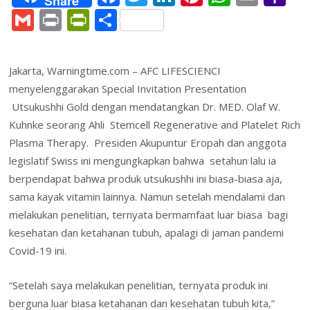
Share
ac
w
n
nt
h
m
a
G
Pr
Pr
S
e
itt
k
er
at
ai
h
m
in
in
h
b
er
e
e
s
l
o
ai
t
tF
ar
Jakarta, Warningtime.com – AFC LIFESCIENCI
o
dI
st
A
o
l
ri
e
menyelenggarakan Special Invitation Presentation
o
n
p
M
e
Utsukushhi Gold dengan mendatangkan Dr. MED. Olaf W.
k
p
ai
n
Kuhnke seorang Ahli Stemcell Regenerative and Platelet Rich
l
Plasma Therapy. Presiden Akupuntur Eropah dan anggota
dl
legislatif Swiss ini mengungkapkan bahwa setahun lalu ia
y
berpendapat bahwa produk utsukushhi ini biasa-biasa aja,
sama kayak vitamin lainnya. Namun setelah mendalami dan
melakukan penelitian, ternyata bermamfaat luar biasa bagi
kesehatan dan ketahanan tubuh, apalagi di jaman pandemi
Covid-19 ini.
“Setelah saya melakukan penelitian, ternyata produk ini
berguna luar biasa ketahanan dan kesehatan tubuh kita,”