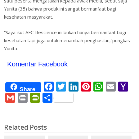
satu peserta mengatakan kepada awak media, sebut saja
Yunita (35) bahwa produk ini sangat bermanfaat bagi
kesehatan masyarakat.
“Saya ikut AFC lifescience ini bukan hanya bermanfaat bagi
kesehatan tapi juga untuk menambah penghasilan,”pungkas
Yunita.
Komentar Facebook
F
T
Li
Pi
W
E
Y
Share
ac
w
n
nt
h
m
a
G
Pr
Pr
S
e
itt
k
er
at
ai
h
m
in
in
h
b
er
e
e
s
l
o
ai
t
tF
ar
o
dI
st
A
o
l
ri
e
Related Posts
o
n
p
M
e