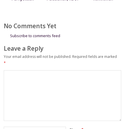
Terkait Krisis
Utama Tanjung
Pelayanan Melalui
Kemanusian di
Priok berikan
Penandatanganan
Papua
kebijakan
Maklumat
penyesuaian YOR
Pelayanan
No Comments Yet
Subscribe to comments feed
Leave a Reply
Your email address will not be published.
Required fields are marked
*