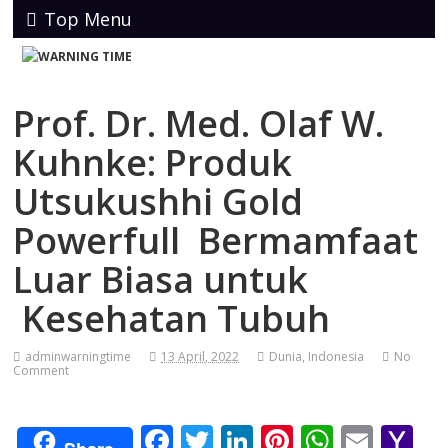
Top Menu
Prof. Dr. Med. Olaf W.
Kuhnke: Produk
Utsukushhi Gold
Powerfull Bermamfaat
Luar Biasa untuk
Kesehatan Tubuh
adminwarningtime
13 April, 2022
Dunia
,
Indonesia
No
Comment
F
T
Li
Pi
W
E
Y