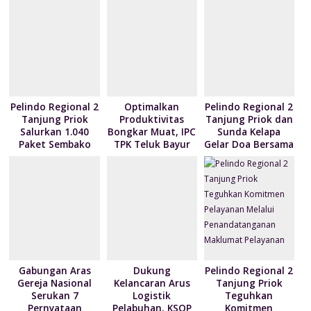
k
p
ai
n
l
dl
y
Pelindo Regional 2
Optimalkan
Pelindo Regional 2
Tanjung Priok
Produktivitas
Tanjung Priok dan
Salurkan 1.040
Bongkar Muat, IPC
Sunda Kelapa
Paket Sembako
TPK Teluk Bayur
Gelar Doa Bersama
kepada Nelayan
Teken Kontrak
serta Santun Anak
Kalibaru melalui
Pelayanan dengan
Yatim
Program NPEA
4 Mitra Pelayaran
Berbagi Tahun
2026
Gabungan Aras
Dukung
Pelindo Regional 2
Gereja Nasional
Kelancaran Arus
Tanjung Priok
Serukan 7
Logistik
Teguhkan
Pernyataan
Pelabuhan, KSOP
Komitmen