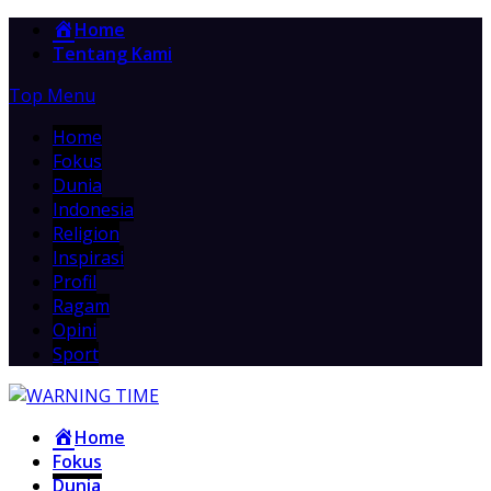
Home
Tentang Kami
Top Menu
Home
Fokus
Dunia
Indonesia
Religion
Inspirasi
Profil
Ragam
Opini
Sport
Home
Fokus
Dunia