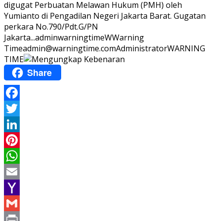
digugat Perbuatan Melawan Hukum (PMH) oleh
Yumianto di Pengadilan Negeri Jakarta Barat. Gugatan
perkara No.790/Pdt.G/PN
Jakarta...
adminwarningtime
WWarning
Time
admin@warningtime.com
Administrator
WARNING
TIME
Share
Facebook
Twitter
LinkedIn
Pinterest
WhatsApp
Email
Yahoo
Mail
Gmail