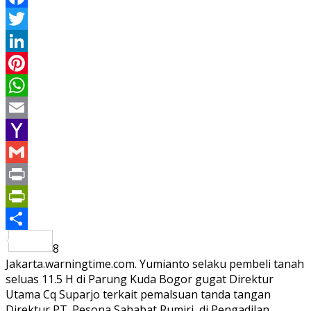
Facebook
Twitter
LinkedIn
Pinterest
WhatsApp
Email
Yahoo
Mail
Gmail
Print
PrintFriendly
Share
8
Jakarta.warningtime.com. Yumianto selaku pembeli tanah
seluas 11.5 H di Parung Kuda Bogor gugat Direktur
Utama Cq Suparjo terkait pemalsuan tanda tangan
Direktur PT. Pesona Sahabat Rumiri di Pengadilan