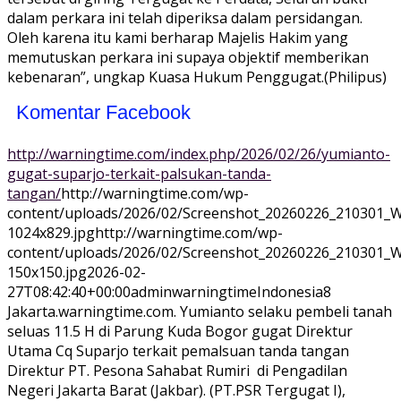
dalam perkara ini telah diperiksa dalam persidangan.
Oleh karena itu kami berharap Majelis Hakim yang
memutuskan perkara ini supaya objektif memberikan
kebenaran”, ungkap Kuasa Hukum Penggugat.(Philipus)
Komentar Facebook
http://warningtime.com/index.php/2026/02/26/yumianto-
gugat-suparjo-terkait-palsukan-tanda-
tangan/
http://warningtime.com/wp-
content/uploads/2026/02/Screenshot_20260226_210301_
1024x829.jpg
http://warningtime.com/wp-
content/uploads/2026/02/Screenshot_20260226_210301_
150x150.jpg
2026-02-
27T08:42:40+00:00
adminwarningtime
Indonesia
8
Jakarta.warningtime.com. Yumianto selaku pembeli tanah
seluas 11.5 H di Parung Kuda Bogor gugat Direktur
Utama Cq Suparjo terkait pemalsuan tanda tangan
Direktur PT. Pesona Sahabat Rumiri di Pengadilan
Negeri Jakarta Barat (Jakbar). (PT.PSR Tergugat I),