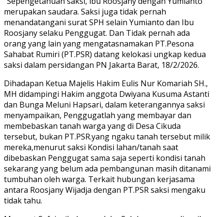
“Sepengetahuan saksi, ibu Roosjany dengan Yumianto
merupakan saudara. Saksi juga tidak pernah
menandatangani surat SPH selain Yumianto dan Ibu
Roosjany selaku Penggugat. Dan Tidak pernah ada
orang yang lain yang mengatasnamakan PT.Pesona
Sahabat Rumiri (PT.PSR) datang kelokasi ungkap kedua
saksi dalam persidangan PN Jakarta Barat, 18/2/2026.
Dihadapan Ketua Majelis Hakim Eulis Nur Komariah SH.,
MH didampingi Hakim anggota Dwiyana Kusuma Astanti
dan Bunga Meluni Hapsari, dalam keterangannya saksi
menyampaikan, Penggugatlah yang membayar dan
membebaskan tanah warga yang di Desa Cikuda
tersebut, bukan PT.PSR.yang ngaku tanah tersebut milik
mereka,menurut saksi Kondisi lahan/tanah saat
dibebaskan Penggugat sama saja seperti kondisi tanah
sekarang yang belum ada pembangunan masih ditanami
tumbuhan oleh warga. Terkait hubungan kerjasama
antara Roosjany Wijadja dengan PT.PSR saksi mengaku
tidak tahu.