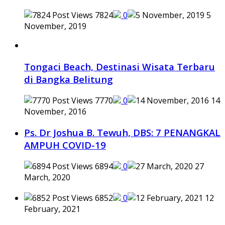
7824
0
5
November, 2019
Tongaci Beach, Destinasi Wisata Terbaru
di Bangka Belitung
7770
0
14
November, 2016
Ps. Dr Joshua B. Tewuh, DBS: 7 PENANGKAL
AMPUH COVID-19
6894
0
27
March, 2020
6852
0
12
February, 2021