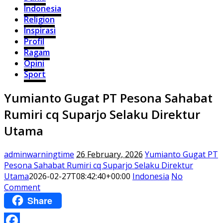
Indonesia
Religion
Inspirasi
Profil
Ragam
Opini
Sport
Yumianto Gugat PT Pesona Sahabat
Rumiri cq Suparjo Selaku Direktur
Utama
adminwarningtime
26 February, 2026
Yumianto Gugat PT
Pesona Sahabat Rumiri cq Suparjo Selaku Direktur
Utama
2026-02-27T08:42:40+00:00
Indonesia
No
Comment
Share