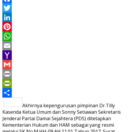
Facebook
Twitter
LinkedIn
Pinterest
WhatsApp
Email
Yahoo
Mail
Gmail
Print
PrintFriendly
Share
Akhirnya kepengurusan pimpinan Dr.Tilly
Kasenda Ketua Umum dan Sonny Setiawan Sekretaris
Jenderal Partai Damai Sejahtera (PDS) ditetapkan
Kementerian Hukum dan HAM sebagai yang resmi
melalui SK No.M.HH-09.AH.11.01 Tahun 2017. Surat