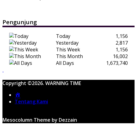
Pengunjung
Today
1,156
Yesterday
2,817
This Week
1,156
This Month
16,002
All Days
1,673,740
Copyright ©2026. WARNING TIME
Home
Tentang Kami
Mesocolumn Theme by Dezzain