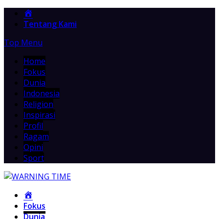
Home
Tentang Kami
Top Menu
Home
Fokus
Dunia
Indonesia
Religion
Inspirasi
Profil
Ragam
Opini
Sport
Home
Fokus
Dunia