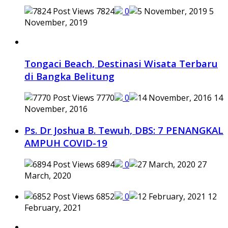
7824
0
5
November, 2019
Tongaci Beach, Destinasi Wisata Terbaru
di Bangka Belitung
7770
0
14
November, 2016
Ps. Dr Joshua B. Tewuh, DBS: 7 PENANGKAL
AMPUH COVID-19
6894
0
27
March, 2020
6852
0
12
February, 2021