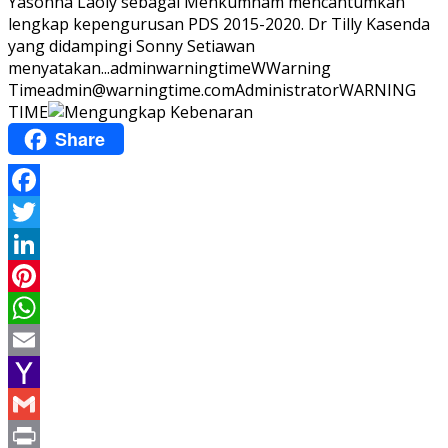
Yasonna Laoly sebagai Menkumham mencantumkan
lengkap kepengurusan PDS 2015-2020. Dr Tilly Kasenda
yang didampingi Sonny Setiawan
menyatakan...
adminwarningtime
WWarning
Time
admin@warningtime.com
Administrator
WARNING
TIME
Share
Facebook
Twitter
LinkedIn
Pinterest
WhatsApp
Email
Yahoo
Mail
Gmail