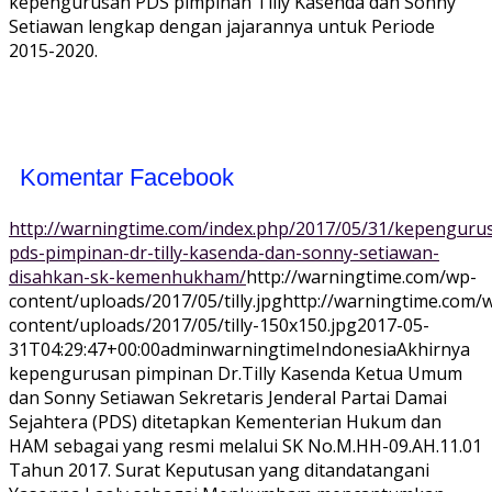
kepengurusan PDS pimpinan Tilly Kasenda dan Sonny
Setiawan lengkap dengan jajarannya untuk Periode
2015-2020.
Komentar Facebook
http://warningtime.com/index.php/2017/05/31/kepenguru
pds-pimpinan-dr-tilly-kasenda-dan-sonny-setiawan-
disahkan-sk-kemenhukham/
http://warningtime.com/wp-
content/uploads/2017/05/tilly.jpg
http://warningtime.com/
content/uploads/2017/05/tilly-150x150.jpg
2017-05-
31T04:29:47+00:00
adminwarningtime
Indonesia
Akhirnya
kepengurusan pimpinan Dr.Tilly Kasenda Ketua Umum
dan Sonny Setiawan Sekretaris Jenderal Partai Damai
Sejahtera (PDS) ditetapkan Kementerian Hukum dan
HAM sebagai yang resmi melalui SK No.M.HH-09.AH.11.01
Tahun 2017. Surat Keputusan yang ditandatangani