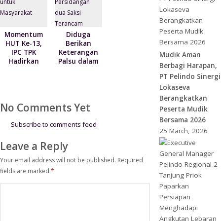
Pelayanan
Momentum
Diduga
HUT Ke-13,
Berikan
IPC TPK
Keterangan
Mudik Aman
Hadirkan
Palsu dalam
Berbagi Harapan,
Khitanan
Persidangan
PT Pelindo Sinergi
Massal untuk
dua Saksi
Lokaseva
Masyarakat
Terancam
Dilaporkan
Berangkatkan
No Comments Yet
Kepolisi
Peserta Mudik
Bersama 2026
Subscribe to comments feed
25 March, 2026
Leave a Reply
Your email address will not be published.
Required
fields are marked
*