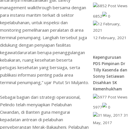
antaranya melaksanakan giat safety
management walkthrough bersama dengan
para instansi maritim terkait di sektor
6852
0
kepelabuhanan, untuk inspeksi dan
monitoring pemeliharaan peralatan di area
terminal penumpang. Langkah tersebut juga
12 February, 2021
didukung dengan penyiapan fasilitas
kegawatdaruratan berupa penanggulangan
Kepengurusan
kebakaran, ruang kesehatan beserta
PDS Pimpinan Dr
petugas kesehatan yang bersiaga, serta
Tilly Kasenda dan
publikasi informasi penting pada area
Sonny Setiawan
terminal penumpang,” ujar Putut Sri Muljanto.
Disahkan SK
Kemenhukham
Sebagai bagian dari strategi operasional,
Pelindo telah menyiapkan Pelabuhan
5977
0
Ciwandan, di Banten guna mengurai
31
kepadatan antrean di pelabuhan
May, 2017
penyeberangan Merak-Bakauheni. Pelabuhan