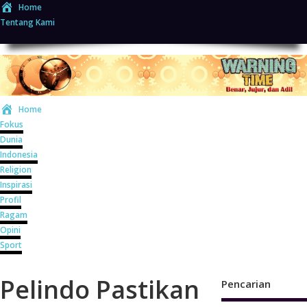
Home
Tentang Kami
Home
Fokus
Dunia
Indonesia
Religion
Inspirasi
Profil
Ragam
Opini
Sport
Pelindo Pastikan
Pencarian