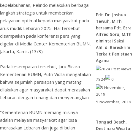
o
n
A
o
e
e
kepelabuhanan, Pelindo melakukan berbagai
k
p
M
n
langkah strategis untuk memberikan
Pdt. Dr. Joshua
p
ai
dl
pelayanan optimal kepada masyarakat pada
Tewuh, M.Th
l
y
arus mudik Lebaran 2025. Hal tersebut
bersama Pdt. Ezra
Alfred Soru, M.Th
disampaikan pada konferensi pers yang
dimintai Saksi
digelar di Media Center Kementerian BUMN,
Ahli di Bareskrim
Jakarta, Kamis (13/3).
Terkait Penistaan
Agama
Pada kesempatan tersebut, Juru Bicara
Kementerian BUMN, Putri Violla mengatakan
7824
0
bahwa sejumlah persiapan yang matang
dilakukan agar masyarakat dapat merasakan
Lebaran dengan tenang dan menyenangkan.
5 November, 2019
“Kementerian BUMN memang misinya
adalah melayani masyarakat agar bisa
Tongaci Beach,
merasakan Lebaran dan juga di bulan
Destinasi Wisata