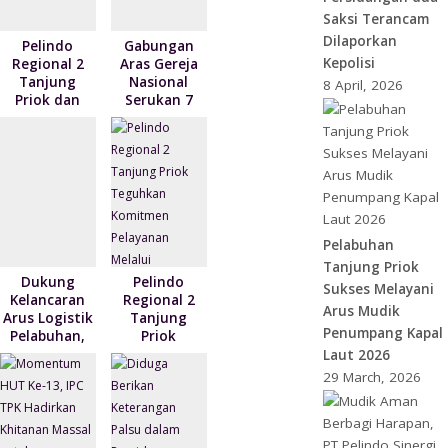
Saksi Terancam
Dilaporkan
Pelindo
Gabungan
Kepolisi
Regional 2
Aras Gereja
Tanjung
Nasional
8 April, 2026
Priok dan
Serukan 7
Sunda Kelapa
Pernyataan
Gelar Doa
Terkait Krisis
Bersama
Kemanusian
serta Santun
di Papua
Anak Yatim
Pelabuhan
Tanjung Priok
Dukung
Pelindo
Sukses Melayani
Kelancaran
Regional 2
Arus Mudik
Arus Logistik
Tanjung
Penumpang Kapal
Pelabuhan,
Priok
KSOP Utama
Teguhkan
Laut 2026
Tanjung
Komitmen
29 March, 2026
Priok berikan
Pelayanan
kebijakan
Melalui
penyesuaian
Penandatanganan
YOR
Maklumat