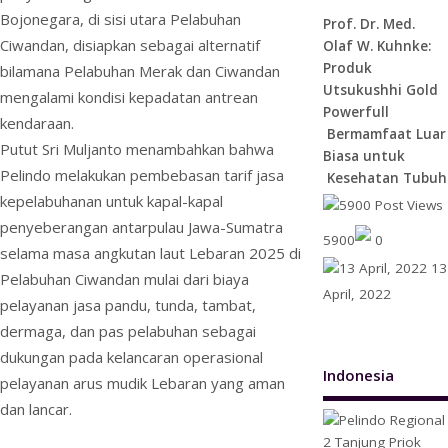
Bojonegara, di sisi utara Pelabuhan
Prof. Dr. Med.
Ciwandan, disiapkan sebagai alternatif
Olaf W. Kuhnke:
Produk
bilamana Pelabuhan Merak dan Ciwandan
Utsukushhi Gold
mengalami kondisi kepadatan antrean
Powerfull
kendaraan.
Bermamfaat Luar
Putut Sri Muljanto menambahkan bahwa
Biasa untuk
Pelindo melakukan pembebasan tarif jasa
Kesehatan Tubuh
kepelabuhanan untuk kapal-kapal
penyeberangan antarpulau Jawa-Sumatra
5900
0
selama masa angkutan laut Lebaran 2025 di
13
Pelabuhan Ciwandan mulai dari biaya
April, 2022
pelayanan jasa pandu, tunda, tambat,
dermaga, dan pas pelabuhan sebagai
dukungan pada kelancaran operasional
Indonesia
pelayanan arus mudik Lebaran yang aman
dan lancar.