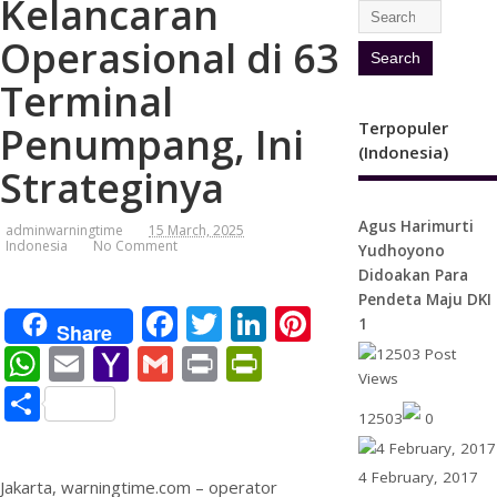
Kelancaran
Operasional di 63
Terminal
Terpopuler
Penumpang, Ini
(Indonesia)
Strateginya
Agus Harimurti
adminwarningtime
15 March, 2025
Indonesia
No Comment
Yudhoyono
Didoakan Para
Pendeta Maju DKI
F
T
Li
Pi
1
Share
ac
w
n
nt
W
E
Y
G
Pr
Pr
e
itt
k
er
h
m
a
m
in
in
S
b
er
e
e
12503
0
at
ai
h
ai
t
tF
h
o
dI
st
s
l
o
l
ri
ar
4 February, 2017
Jakarta, warningtime.com – operator