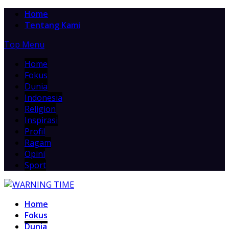
Home
Tentang Kami
Top Menu
Home
Fokus
Dunia
Indonesia
Religion
Inspirasi
Profil
Ragam
Opini
Sport
Home
Fokus
Dunia