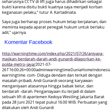
seharusnya CCTV di lift juga harus dihadirkan sebagai
bukti karena disitu bukti kuatnya saya menjadi korban
keganasan pelaku,” tutur A. Kartadinata.
Saya juga berharap proses hukum tetap berjalanan, dan
meminta kepada aparat penegak hukum untuk berlaku
adil,” ujarnya.
Komentar Facebook
http://warningtime.com/index.php/2021/07/26/aniyaya-
majikan-berdarah-darah-andi-gunardi-dilaporkan-ke-
polda-metro-jaya/
2021-07-
26T16:00:26+00:00
adminwarningtime
Dunia
Home
Indonesi
warningtime. com- Diduga dendam dan terkait dengan
masalah pribadi, Andi Gunardi seorang karyawan
menganiyaan atasannya hingga babak belur, dan
berdarah -darah. Penganiayaan itu terjadi di dalam
sebuah lift di apartemen Kedoya Westling Jakarta Barat
pada 28 Juni 2021 tepat pukul 16.00 WIB. Perbuatan yang
dilakukan oleh Andi Gunardi