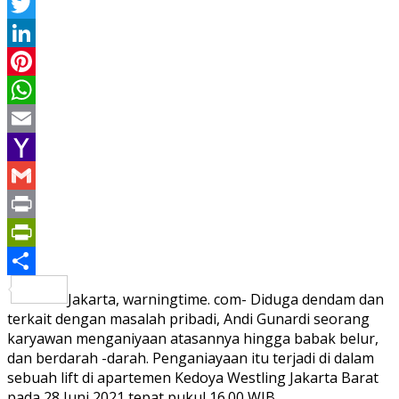
Facebook
Twitter
LinkedIn
Pinterest
WhatsApp
Email
Yahoo
Mail
Gmail
Print
PrintFriendly
Share
Jakarta, warningtime. com- Diduga dendam dan
terkait dengan masalah pribadi, Andi Gunardi seorang
karyawan menganiyaan atasannya hingga babak belur,
dan berdarah -darah. Penganiayaan itu terjadi di dalam
sebuah lift di apartemen Kedoya Westling Jakarta Barat
pada 28 Juni 2021 tepat pukul 16.00 WIB.