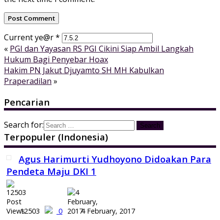
Current ye@r
*
«
PGI dan Yayasan RS PGI Cikini Siap Ambil Langkah
Hukum Bagi Penyebar Hoax
Hakim PN Jakut Djuyamto SH MH Kabulkan
Praperadilan
»
Pencarian
Search for:
Terpopuler (Indonesia)
Agus Harimurti Yudhoyono Didoakan Para
Pendeta Maju DKI 1
12503
0
4 February, 2017