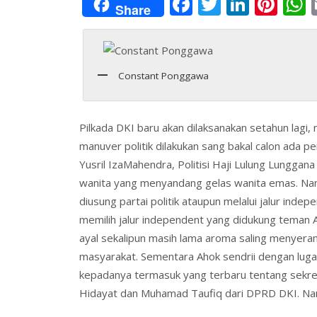
F
T
Li
Pi
Share
ac
w
n
nt
e
itt
k
er
a
b
er
e
e
s
Constant Ponggawa
o
dI
st
o
n
Pilkada DKI baru akan dilaksanakan setahun lagi
k
manuver politik dilakukan sang bakal calon ada
Yusril IzaMahendra, Politisi Haji Lulung Lungga
wanita yang menyandang gelas wanita emas. Na
diusung partai politik ataupun melalui jalur ind
memilih jalur independent yang didukung teman
ayal sekalipun masih lama aroma saling menyera
masyarakat. Sementara Ahok sendrii dengan lug
kepadanya termasuk yang terbaru tentang sekreta
Hidayat dan Muhamad Taufiq dari DPRD DKI. Na