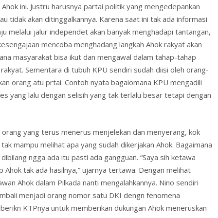
Ahok ini. Justru harusnya partai politik yang mengedepankan
au tidak akan ditinggalkannya. Karena saat ini tak ada informasi
ju melalui jalur independet akan banyak menghadapi tantangan,
 kesengajaan mencoba menghadang langkah Ahok rakyat akan
aimana masyarakat bisa ikut dan mengawal dalam tahap-tahap
rakyat. Sementara di tubuh KPU sendiri sudah diisi oleh orang-
ikan orang atu prtai. Contoh nyata bagaiomana KPU mengadili
 yang lalu dengan selisih yang tak terlalu besar tetapi dengan
da orang yang terus menerus menjelekan dan menyerang, kok
a tak mampu melihat apa yang sudah dikerjakan Ahok. Bagaimana
 dibilang ngga ada itu pasti ada gangguan. “Saya sih ketawa
 Ahok tak ada hasilnya,” ujarnya tertawa. Dengan melihat
-lawan Ahok dalam Pilkada nanti mengalahkannya. Nino sendiri
mbali menjadi orang nomor satu DKI dengn fenomena
berikn KTPnya untuk memberikan dukungan Ahok meneruskan