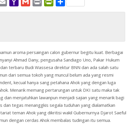
W
E
Y
G
Pr
Pr
S
h
m
a
m
in
in
h
t
ai
h
ai
t
tF
ar
l
o
l
ri
e
A
o
e
p
M
n
, namun aroma persaingan calon gubernur begitu kuat. Berbagai
p
ai
dl
 penyanyi Ahmad Dany, pengusaha Sandiago Uno, Pakar Hukum
l
y
na dan terbaru Budi Wassesa direktur BNN dan ada salah satu
mun dari semua tokoh yang muncul belum ada yang resmi
ependent, kecual hanya sang petahana Ahok yang dengan luga
 Ahok. Menarik memang pertarungan untuk DKI satu maka tak
ng dan menjatuhkan lawanpun menjadi sajian yang menarik bagi
as dan tegas menanggkis segala tuduhan yang dialamatkan
riat teman Ahok yang dikritisi wakil Gubernurnya Djarot Saeful
mun dengan cerdas Ahok membalas tudingan itu semua.