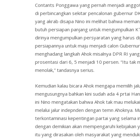
Contants Ponggawa yang pernah menjadi anggota 
di perbincangkan sekitar pencalonan gubernur DK
yang akrab disapa Nino ini melihat bahwa meman
butuh persiapan panjang untuk mengumpulkan K
dirinya mengumpulkan persyaratan yang harus dip
persiapannya untuk maju menjadi calon Gubernur
menghadang langkah Ahok misalnya DPR RI yang
prosentasi dari 6, 5 menjadi 10 persen. “Itu tak
menolak,” tandasnya serius.
Kemudian kalau bicara Ahok mengapa memilih jal
mengusungnya bahkan kini sudah ada 4 prtai Ha
ini Nino mengatakan bahwa Ahok tak mau meluka
melalui jalur indepnden dengan temn Ahoknya. Mu
terkontaminasi kepentingan partai yang selama in
dengan demikian akan mempengaruhi kebijakan ya
itu yang dirasakan oleh masyarakat yang mendukun