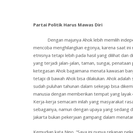
Partai Politik Harus Mawas Diri
Dengan majunya Ahok lebih memilih indepen
mencoba menghilangkan egonya, karena saat ini 
etnisnya tetapi lebih pada hasil yang dilihat dan
yang terjadi jalan-jalan, taman, sungai, penataan
ketegasan Ahok bagaimana menata kawasan banj
tetapi di bawah Ahok bisa dilakukan. Ahok adala
sudah puluhan tahunan dalam sekejap bisa dike
manusia dengan memberikan tempat yang layak di 
Kerja-kerja semacam inilah yang masyarakat ra
sebagainya, namun dengan upaya yang sedang dila
Jakarta bukan pekerjaan gampang dalam menata
Kemudian kata Nino, “Saya ini punya rekanan pe