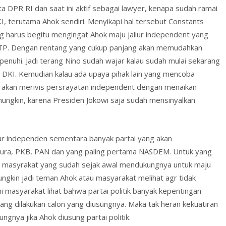
DPR RI dan saat ini aktif sebagai lawyer, kenapa sudah ramai
I, terutama Ahok sendiri. Menyikapi hal tersebut Constants
g harus begitu mengingat Ahok maju jaliur independent yang
TP. Dengan rentang yang cukup panjang akan memudahkan
enuhi. Jadi terang Nino sudah wajar kalau sudah mulai sekarang
 DKI. Kemudian kalau ada upaya pihak lain yang mencoba
 akan merivis persrayatan independent dengan menaikan
 mungkin, karena Presiden Jokowi saja sudah mensinyalkan
ur independen sementara banyak partai yang akan
nura, PKB, PAN dan yang paling pertama NASDEM. Untuk yang
i masyrakat yang sudah sejak awal mendukungnya untuk maju
ngkin jadi teman Ahok atau masyarakat melihat agr tidak
i masyarakat lihat bahwa partai politik banyak kepentingan
ng dilakukan calon yang diusungnya. Maka tak heran kekuatiran
gnya jika Ahok diusung partai politik.