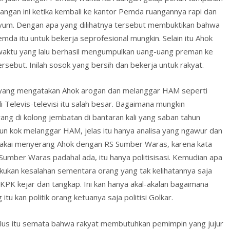
angan ini ketika kembali ke kantor Pemda ruangannya rapi dan
enyum. Dengan apa yang dilihatnya tersebut membuktikan bahwa
 itu untuk bekerja seprofesional mungkin. Selain itu Ahok
aktu yang lalu berhasil mengumpulkan uang-uang preman ke
sebut. Inilah sosok yang bersih dan bekerja untuk rakyat.
g yang mengatakan Ahok arogan dan melanggar HAM seperti
 Televis-televisi itu salah besar. Bagaimana mungkin
ang di kolong jembatan di bantaran kali yang saban tahun
n kok melanggar HAM, jelas itu hanya analisa yang ngawur dan
ipakai menyerang Ahok dengan RS Sumber Waras, karena kata
umber Waras padahal ada, itu hanya politisisasi. Kemudian apa
ukan kesalahan sementara orang yang tak kelihatannya saja
PK kejar dan tangkap. Ini kan hanya akal-akalan bagaimana
u kan politik orang ketuanya saja politisi Golkar.
ulus itu semata bahwa rakyat membutuhkan pemimpin yang jujur