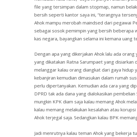
file yang tersimpan dalam stopmap, namun belak
bersih seperti kantor saya ini, “terangnya ters
Ahok mampu merobah maindsed dari pegawai Pemda
sebagai sosok pemimpin yang bersih beberapa w
kas negara, bayangkan selama ini kemana uang ter
Dengan apa yang dikerjakan Ahok lalu ada oran
yang dikatakan Ratna Sarumpaet yang disiarkan di
melanggar kalau orang diangkat dari gaya hidup y
kebanjiran kemudian dimasukan dalam rumah susu
perlu dipertanyakan. Kemudian ada cara yang d
DPRD tak ada dana yang dialokasikan pembelian S
mungkin KPK diam saja kalau memang Ahok melak
kalau memang melakukan kesalahan atau korupsi K
Ahok terjegal saja. Sedangkan kalau BPK memang it
Jadi menrutnya kalau teman Ahok yang bekerja t