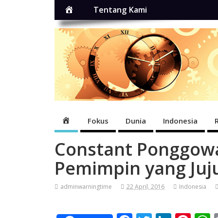
Home
Tentang Kami
Home
Fokus
Dunia
Indonesia
Constant Ponggowa
Pemimpin yang Juj
adminwarningtime
22 April, 2016
Indonesia