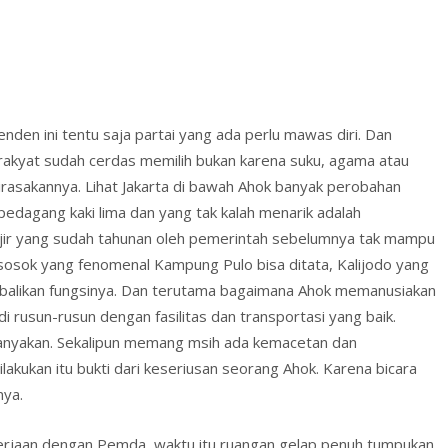
den ini tentu saja partai yang ada perlu mawas diri. Dan
rakyat sudah cerdas memilih bukan karena suku, agama atau
 dirasakannya. Lihat Jakarta di bawah Ahok banyak perobahan
 pedagang kaki lima dan yang tak kalah menarik adalah
ir yang sudah tahunan oleh pemerintah sebelumnya tak mampu
h sosok yang fenomenal Kampung Pulo bisa ditata, Kalijodo yang
mbalikan fungsinya. Dan terutama bagaimana Ahok memanusiakan
rusun-rusun dengan fasilitas dan transportasi yang baik.
sanyakan. Sekalipun memang msih ada kemacetan dan
kukan itu bukti dari keseriusan seorang Ahok. Karena bicara
nya.
kerjaan dengan Pemda, waktu itu ruangan gelap penuh tumpukan