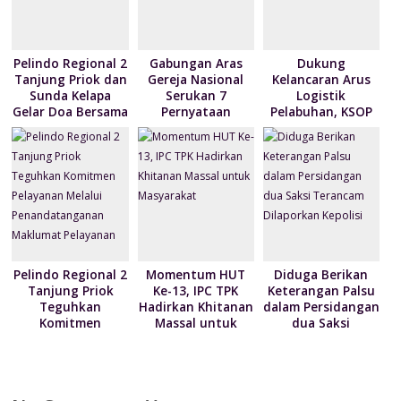
y
Pelindo Regional 2
Gabungan Aras
Dukung
Tanjung Priok dan
Gereja Nasional
Kelancaran Arus
Sunda Kelapa
Serukan 7
Logistik
Gelar Doa Bersama
Pernyataan
Pelabuhan, KSOP
serta Santun Anak
Terkait Krisis
Utama Tanjung
Yatim
Kemanusian di
Priok berikan
Papua
kebijakan
penyesuaian YOR
Pelindo Regional 2
Momentum HUT
Diduga Berikan
Tanjung Priok
Ke-13, IPC TPK
Keterangan Palsu
Teguhkan
Hadirkan Khitanan
dalam Persidangan
Komitmen
Massal untuk
dua Saksi
Pelayanan Melalui
Masyarakat
Terancam
Penandatanganan
Dilaporkan Kepolisi
Maklumat
Pelayanan