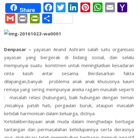
F
T
Li
Pi
W
E
Y
Share
ac
w
n
nt
h
m
a
G
Pr
Pr
S
e
itt
k
er
at
ai
h
m
in
in
h
b
er
e
e
s
l
o
ai
t
tF
ar
o
dI
st
A
o
l
ri
e
Denpasar –
yayasan Anand Ashram salah satu organisasi
o
n
p
M
e
yayasan yang bergerak di bidang sosial, dan selalu
k
p
ai
n
mempunyai suatu komitmen untuk meningkatkan kesadaran
l
cinta kasih antar sesama. Berdasarkan fakta
dl
dilapangan,banyak problema anak anak khususnya kaum
y
remaja yang sering mempunyai aneka ragam masalah seperti
: masalah relasi (hubungan), baik hubungan dengan teman
,misalnya patah hati, pergaulan buruk, ataupun masalah
ketidak harmonisan dalam keluarga, dstnya.
Ketidakberdayaan anak muda dalam menghadapi berbagai
tantangan dan permasalahan kehidupannya serta derasnya
arus globalisasi telah menimbulkan berbagai dampak negatif