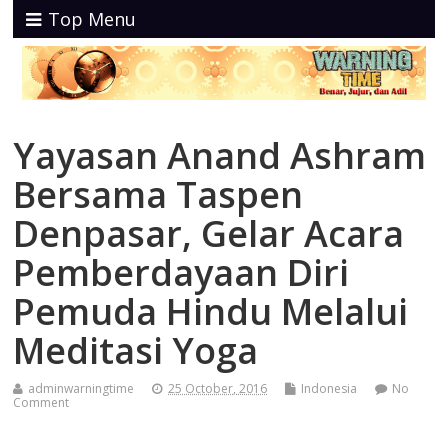
Top Menu
Yayasan Anand Ashram
Bersama Taspen
Denpasar, Gelar Acara
Pemberdayaan Diri
Pemuda Hindu Melalui
Meditasi Yoga
adminwarningtime
25 October, 2016
Indonesia
No
Comment