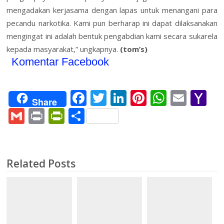
mengadakan kerjasama dengan lapas untuk menangani para
pecandu narkotika. Kami pun berharap ini dapat dilaksanakan
mengingat ini adalah bentuk pengabdian kami secara sukarela
kepada masyarakat,” ungkapnya.
(tom’s)
Komentar Facebook
F
T
Li
Pi
W
E
Y
Share
ac
w
n
nt
h
m
a
G
Pr
Pr
S
e
itt
k
er
at
ai
h
m
in
in
h
b
er
e
e
s
l
o
ai
t
tF
ar
o
dI
st
A
o
l
ri
e
Related Posts
o
n
p
M
e
k
p
ai
n
l
dl