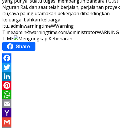
yang punyai suatu tugas membangun Bandara I Gusti
Ngurah Rai, dan saat telah berjalan, perjalanan proyek
itu,saya paling utamakan pekerjaan dibandingkan
keluarga, bahkan keluarga
itu...
adminwarningtime
WWarning
Time
admin@warningtime.com
Administrator
WARNING
TIME
Share
Facebook
Twitter
LinkedIn
Pinterest
WhatsApp
Email
Yahoo