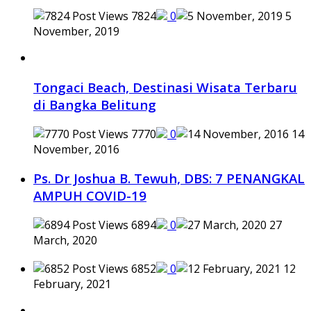
7824
0
5
November, 2019
Tongaci Beach, Destinasi Wisata Terbaru
di Bangka Belitung
7770
0
14
November, 2016
Ps. Dr Joshua B. Tewuh, DBS: 7 PENANGKAL
AMPUH COVID-19
6894
0
27
March, 2020
6852
0
12
February, 2021