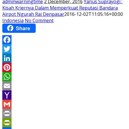
adminwarningtime
2 December, 2016
Yanus Suprayogi :
Kisah Kriernya Dalam Memperkuat Reputasi Bandara
Airpot Ngurah Rai Denpasar
2016-12-02T11:05:16+00:00
Indonesia
No Comment
Share
Facebook
Twitter
LinkedIn
Pinterest
WhatsApp
Email
Yahoo
Mail
Gmail
Print