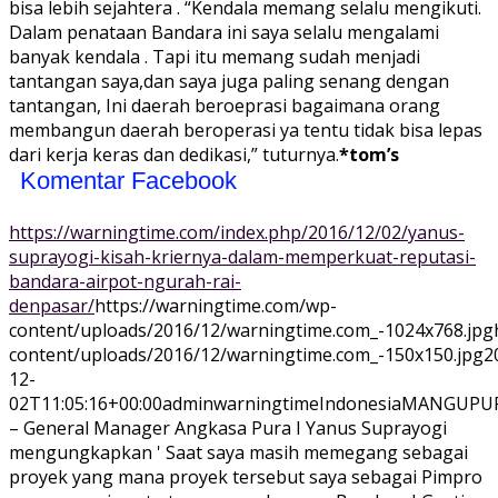
bisa lebih sejahtera . “Kendala memang selalu mengikuti.
Dalam penataan Bandara ini saya selalu mengalami
banyak kendala . Tapi itu memang sudah menjadi
tantangan saya,dan saya juga paling senang dengan
tantangan, Ini daerah beroeprasi bagaimana orang
membangun daerah beroperasi ya tentu tidak bisa lepas
dari kerja keras dan dedikasi,” tuturnya.
*tom’s
Komentar Facebook
https://warningtime.com/index.php/2016/12/02/yanus-
suprayogi-kisah-kriernya-dalam-memperkuat-reputasi-
bandara-airpot-ngurah-rai-
denpasar/
https://warningtime.com/wp-
content/uploads/2016/12/warningtime.com_-1024x768.jpg
content/uploads/2016/12/warningtime.com_-150x150.jpg
2
12-
02T11:05:16+00:00
adminwarningtime
Indonesia
MANGUPU
– General Manager Angkasa Pura I Yanus Suprayogi
mengungkapkan ' Saat saya masih memegang sebagai
proyek yang mana proyek tersebut saya sebagai Pimpro