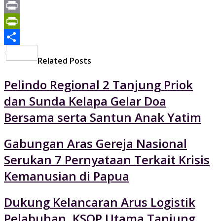
Mail
Gmail
Print
PrintFriendly
Share
Related Posts
Pelindo Regional 2 Tanjung Priok
dan Sunda Kelapa Gelar Doa
Bersama serta Santun Anak Yatim
Gabungan Aras Gereja Nasional
Serukan 7 Pernyataan Terkait Krisis
Kemanusian di Papua
Dukung Kelancaran Arus Logistik
Pelabuhan, KSOP Utama Tanjung