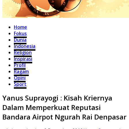
Home
Fokus
Dunia
Indonesia
Religion
Inspirasi
Profil
Ragam
Opini
Sport
Yanus Suprayogi : Kisah Kriernya
Dalam Memperkuat Reputasi
Bandara Airpot Ngurah Rai Denpasar