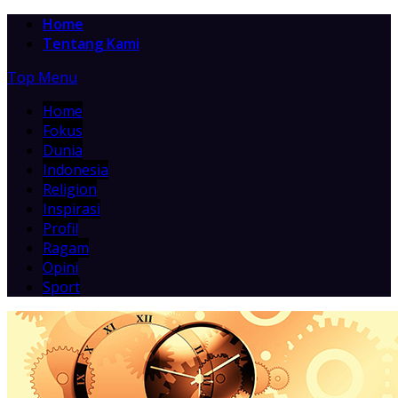
Home
Tentang Kami
Top Menu
Home
Fokus
Dunia
Indonesia
Religion
Inspirasi
Profil
Ragam
Opini
Sport