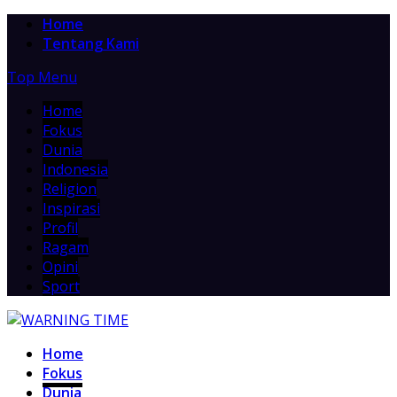
Home
Tentang Kami
Top Menu
Home
Fokus
Dunia
Indonesia
Religion
Inspirasi
Profil
Ragam
Opini
Sport
Home
Fokus
Dunia