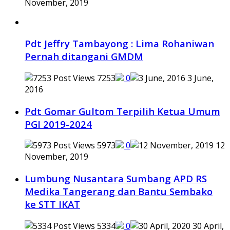
November, 2019
Pdt Jeffry Tambayong : Lima Rohaniwan
Pernah ditangani GMDM
7253
0
3 June,
2016
Pdt Gomar Gultom Terpilih Ketua Umum
PGI 2019-2024
5973
0
12
November, 2019
Lumbung Nusantara Sumbang APD RS
Medika Tangerang dan Bantu Sembako
ke STT IKAT
5334
0
30 April,