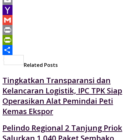
Email
Yahoo
Mail
Gmail
Print
PrintFriendly
Share
Related Posts
Tingkatkan Transparansi dan
Kelancaran Logistik, IPC TPK Siap
Operasikan Alat Pemindai Peti
Kemas Ekspor
Pelindo Regional 2 Tanjung Priok
Salurkan 1.040 Paket Sembako