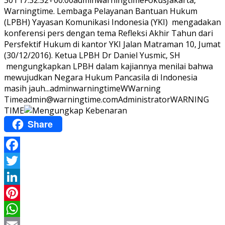
30T17:32:52+00:00
adminwarningtime
Fokus
Jakarta,
Warningtime. Lembaga Pelayanan Bantuan Hukum
(LPBH) Yayasan Komunikasi Indonesia (YKI) mengadakan
konferensi pers dengan tema Refleksi Akhir Tahun dari
Persfektif Hukum di kantor YKI Jalan Matraman 10, Jumat
(30/12/2016). Ketua LPBH Dr Daniel Yusmic, SH
mengungkapkan LPBH dalam kajiannya menilai bahwa
mewujudkan Negara Hukum Pancasila di Indonesia
masih jauh...
adminwarningtime
WWarning
Time
admin@warningtime.com
Administrator
WARNING
TIME
Share
Facebook
Twitter
LinkedIn
Pinterest
WhatsApp