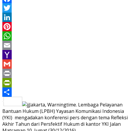
Facebook
Twitter
LinkedIn
Pinterest
WhatsApp
Email
Yahoo
Mail
Gmail
Print
PrintFriendly
Share
Jakarta, Warningtime. Lembaga Pelayanan
Bantuan Hukum (LPBH) Yayasan Komunikasi Indonesia
(YKI) mengadakan konferensi pers dengan tema Refleksi
Akhir Tahun dari Persfektif Hukum di kantor YKI Jalan
Matraman 10, Jumat (30/12/2016).