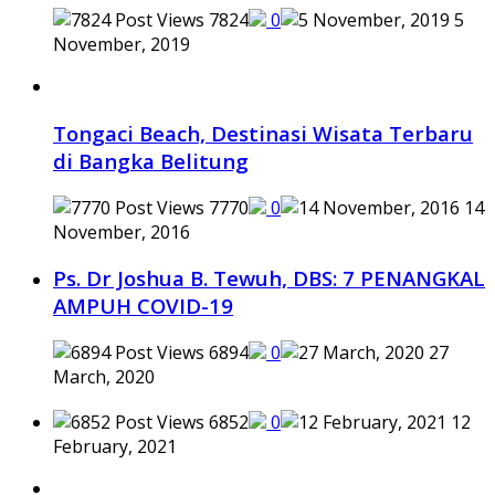
7824
0
5
November, 2019
Tongaci Beach, Destinasi Wisata Terbaru
di Bangka Belitung
7770
0
14
November, 2016
Ps. Dr Joshua B. Tewuh, DBS: 7 PENANGKAL
AMPUH COVID-19
6894
0
27
March, 2020
6852
0
12
February, 2021