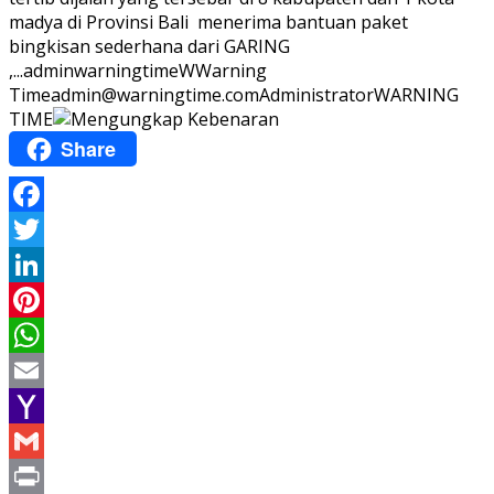
madya di Provinsi Bali menerima bantuan paket
bingkisan sederhana dari GARING
,...
adminwarningtime
WWarning
Time
admin@warningtime.com
Administrator
WARNING
TIME
Share
Facebook
Twitter
LinkedIn
Pinterest
WhatsApp
Email
Yahoo
Mail
Gmail