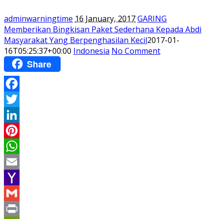
adminwarningtime
16 January, 2017
GARING
Memberikan Bingkisan Paket Sederhana Kepada Abdi
Masyarakat Yang Berpenghasilan Kecil
2017-01-
16T05:25:37+00:00
Indonesia
No Comment
Share
Facebook
Twitter
LinkedIn
Pinterest
WhatsApp
Email
Yahoo
Mail
Gmail