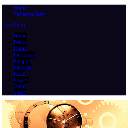
Home
Tentang Kami
Top Menu
Home
Fokus
Dunia
Indonesia
Religion
Inspirasi
Profil
Ragam
Opini
Sport