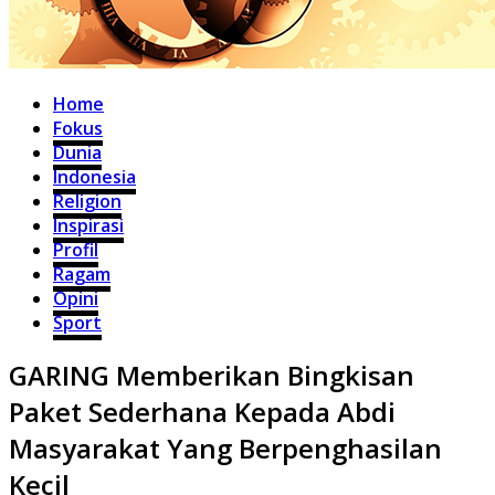
Home
Fokus
Dunia
Indonesia
Religion
Inspirasi
Profil
Ragam
Opini
Sport
GARING Memberikan Bingkisan
Paket Sederhana Kepada Abdi
Masyarakat Yang Berpenghasilan
Kecil