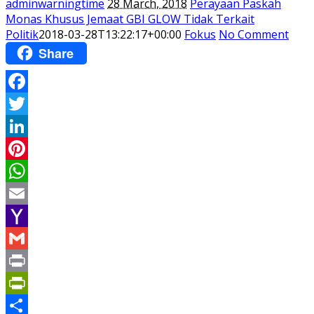
adminwarningtime
28 March, 2018
Perayaan Paskah
Monas Khusus Jemaat GBI GLOW Tidak Terkait
Politik
2018-03-28T13:22:17+00:00
Fokus
No Comment
Share
Facebook
Twitter
LinkedIn
Pinterest
WhatsApp
Email
Yahoo
Mail
Gmail
Print
PrintFriendly