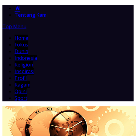
Home
Tentang Kami
Top Menu
Home
Fokus
Dunia
Indonesia
Religion
Inspirasi
Profil
Ragam
Opini
Sport