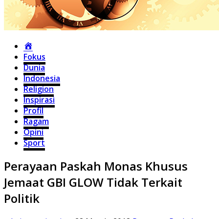
Home
Fokus
Dunia
Indonesia
Religion
Inspirasi
Profil
Ragam
Opini
Sport
Perayaan Paskah Monas Khusus
Jemaat GBI GLOW Tidak Terkait
Politik