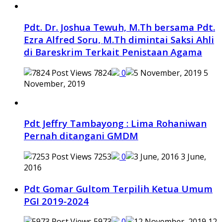
Pdt. Dr. Joshua Tewuh, M.Th bersama Pdt.
Ezra Alfred Soru, M.Th dimintai Saksi Ahli
di Bareskrim Terkait Penistaan Agama
7824
0
5
November, 2019
Pdt Jeffry Tambayong : Lima Rohaniwan
Pernah ditangani GMDM
7253
0
3 June,
2016
Pdt Gomar Gultom Terpilih Ketua Umum
PGI 2019-2024
5973
0
12