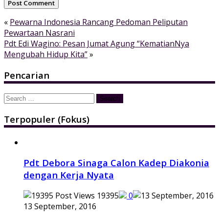
«
Pewarna Indonesia Rancang Pedoman Peliputan
Pewartaan Nasrani
Pdt Edi Wagino: Pesan Jumat Agung “KematianNya
Mengubah Hidup Kita”
»
Pencarian
Search
for:
Terpopuler (Fokus)
Pdt Debora Sinaga Calon Kadep Diakonia
dengan Kerja Nyata
19395
0
13 September, 2016