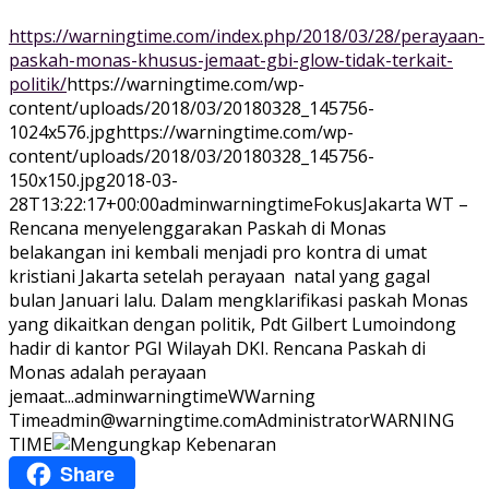
https://warningtime.com/index.php/2018/03/28/perayaan-
paskah-monas-khusus-jemaat-gbi-glow-tidak-terkait-
politik/
https://warningtime.com/wp-
content/uploads/2018/03/20180328_145756-
1024x576.jpg
https://warningtime.com/wp-
content/uploads/2018/03/20180328_145756-
150x150.jpg
2018-03-
28T13:22:17+00:00
adminwarningtime
Fokus
Jakarta WT –
Rencana menyelenggarakan Paskah di Monas
belakangan ini kembali menjadi pro kontra di umat
kristiani Jakarta setelah perayaan natal yang gagal
bulan Januari lalu. Dalam mengklarifikasi paskah Monas
yang dikaitkan dengan politik, Pdt Gilbert Lumoindong
hadir di kantor PGI Wilayah DKI. Rencana Paskah di
Monas adalah perayaan
jemaat...
adminwarningtime
WWarning
Time
admin@warningtime.com
Administrator
WARNING
TIME
Share