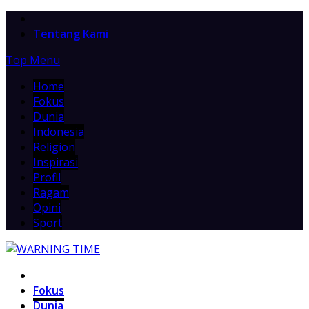
Home
Tentang Kami
Top Menu
Home
Fokus
Dunia
Indonesia
Religion
Inspirasi
Profil
Ragam
Opini
Sport
Home
Fokus
Dunia