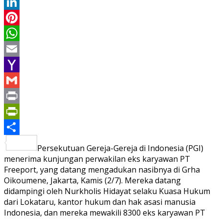
Twitter
LinkedIn
Pinterest
WhatsApp
Email
Yahoo
Mail
Gmail
Print
PrintFriendly
Share
Persekutuan Gereja-Gereja di Indonesia (PGI)
menerima kunjungan perwakilan eks karyawan PT
Freeport, yang datang mengadukan nasibnya di Grha
Oikoumene, Jakarta, Kamis (2/7). Mereka datang
didampingi oleh Nurkholis Hidayat selaku Kuasa Hukum
dari Lokataru, kantor hukum dan hak asasi manusia
Indonesia, dan mereka mewakili 8300 eks karyawan PT