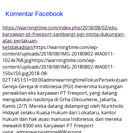
Komentar Facebook
https://warningtime.com/index.php/2018/08/02/eks-
karyawan-pt-freeport-sambangi-pgi-minta-dukungan-
atas-perlakuan-
ketidakadilan/
https://warningtime.com/wp-
content/uploads/2018/08/IMG-20180802-WA0011-
1024x768.jpg
https://warningtime.com/wp-
content/uploads/2018/08/IMG-20180802-WA0011-
150x150.jpg
2018-08-
02T14:51:51+00:00
adminwarningtime
Fokus
Persekutuan
Gereja-Gereja di Indonesia (PGI) menerima kunjungan
perwakilan eks karyawan PT Freeport, yang datang
mengadukan nasibnya di Grha Oikoumene, Jakarta,
Kamis (2/7). Mereka datang didampingi oleh Nurkholis
Hidayat selaku Kuasa Hukum dari Lokataru, kantor
hukum dan hak asasi manusia Indonesia, dan mereka
mewakili 8300 eks karyawan PT Freeport
yang...
adminwarningtime
WWarning