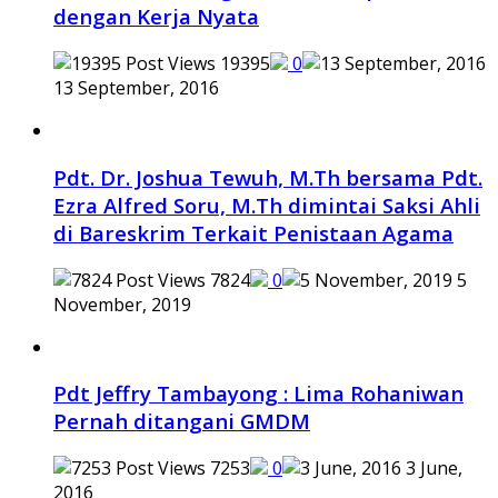
dengan Kerja Nyata
19395
0
13 September, 2016
Pdt. Dr. Joshua Tewuh, M.Th bersama Pdt.
Ezra Alfred Soru, M.Th dimintai Saksi Ahli
di Bareskrim Terkait Penistaan Agama
7824
0
5
November, 2019
Pdt Jeffry Tambayong : Lima Rohaniwan
Pernah ditangani GMDM
7253
0
3 June,
2016