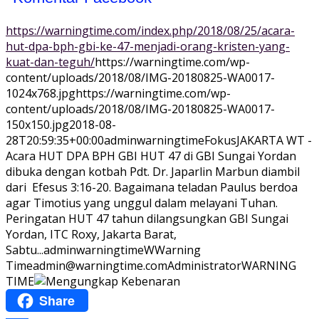
https://warningtime.com/index.php/2018/08/25/acara-
hut-dpa-bph-gbi-ke-47-menjadi-orang-kristen-yang-
kuat-dan-teguh/
https://warningtime.com/wp-
content/uploads/2018/08/IMG-20180825-WA0017-
1024x768.jpg
https://warningtime.com/wp-
content/uploads/2018/08/IMG-20180825-WA0017-
150x150.jpg
2018-08-
28T20:59:35+00:00
adminwarningtime
Fokus
JAKARTA WT -
Acara HUT DPA BPH GBI HUT 47 di GBI Sungai Yordan
dibuka dengan kotbah Pdt. Dr. Japarlin Marbun diambil
dari Efesus 3:16-20. Bagaimana teladan Paulus berdoa
agar Timotius yang unggul dalam melayani Tuhan.
Peringatan HUT 47 tahun dilangsungkan GBI Sungai
Yordan, ITC Roxy, Jakarta Barat,
Sabtu...
adminwarningtime
WWarning
Time
admin@warningtime.com
Administrator
WARNING
TIME
Share