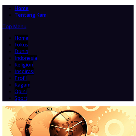
Home
Tentang Kami
Top Menu
Home
Fokus
Dunia
Indonesia
Religion
Inspirasi
Profil
Ragam
Opini
Sport