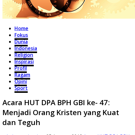
Home
Fokus
Dunia
Indonesia
Religion
Inspirasi
Profil
Ragam
Opini
Sport
Acara HUT DPA BPH GBI ke- 47:
Menjadi Orang Kristen yang Kuat
dan Teguh