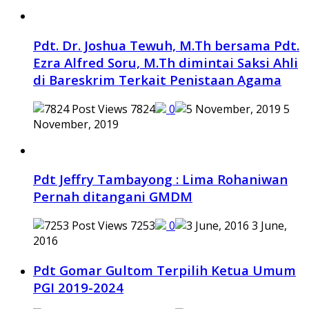
Pdt. Dr. Joshua Tewuh, M.Th bersama Pdt.
Ezra Alfred Soru, M.Th dimintai Saksi Ahli
di Bareskrim Terkait Penistaan Agama
7824
0
5
November, 2019
Pdt Jeffry Tambayong : Lima Rohaniwan
Pernah ditangani GMDM
7253
0
3 June,
2016
Pdt Gomar Gultom Terpilih Ketua Umum
PGI 2019-2024