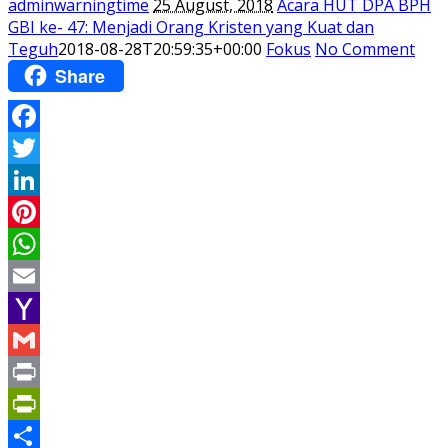
adminwarningtime
25 August, 2018
Acara HUT DPA BPH
GBI ke- 47: Menjadi Orang Kristen yang Kuat dan
Teguh
2018-08-28T20:59:35+00:00
Fokus
No Comment
Share
Facebook
Twitter
LinkedIn
Pinterest
WhatsApp
Email
Yahoo
Mail
Gmail
Print
PrintFriendly