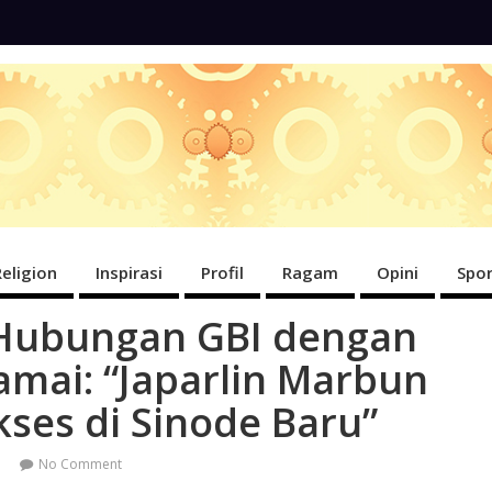
Religion
Inspirasi
Profil
Ragam
Opini
Spor
Hubungan GBI dengan
amai: “Japarlin Marbun
ses di Sinode Baru”
No Comment