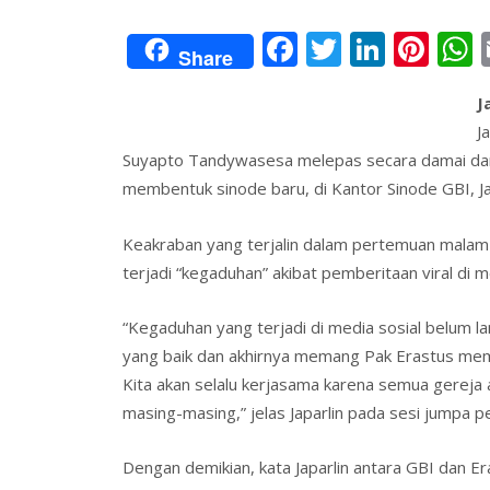
F
T
Li
Pi
Share
ac
w
n
nt
J
e
itt
k
er
a
J
b
er
e
e
s
Suyapto Tandywasesa melepas secara damai dan 
o
dI
st
membentuk sinode baru, di Kantor Sinode GBI, J
o
n
Keakraban yang terjalin dalam pertemuan malam
k
terjadi “kegaduhan” akibat pemberitaan viral di m
“Kegaduhan yang terjadi di media sosial belum lam
yang baik dan akhirnya memang Pak Erastus mem
Kita akan selalu kerjasama karena semua gereja ad
masing-masing,” jelas Japarlin pada sesi jumpa 
Dengan demikian, kata Japarlin antara GBI dan E