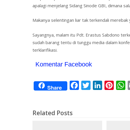
apalagi menjelang Sidang Sinode GBI, dimana sala
Makanya selentingan liar tak terkendali mereba
Sayangnya, malam itu Pdt. Erastus Sabdono ter
sudah barang tentu di tunggu media dalam konfer
terklarifikasi.
Komentar Facebook
F
T
Li
Pi
Share
ac
w
n
nt
e
itt
k
er
a
b
er
e
e
s
Related Posts
o
dI
st