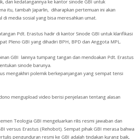
ik, dan kedatangannya ke kantor sinode GBI untuk
na itu, tambah Japarlin, diharapkan pertemuan ini akan
 di media sosial yang bisa meresahkan umat.
angan Pdt. Erastus hadir di kantor Sinode GBI untuk klarifikasi
pat Pleno GBI yang dihadiri BPH, BPD dan Anggota MPL.
pinan GBI lainnya tumpang tangan dan mendoakan Pdt. Erastus
entukan sinode barunya.
ligus mengakhiri polemik berkepanjangan yang sempat tensi
abdono mengupload video berisi penjelasan tentang alasan
temen Teologia GBI mengeluarkan rilis resmi jawaban dan
GBI versus Erastus (Rehobot). Sempat pihak GBI merasa bahwa
ertulis pengunduran resmi ke GBI adalah tindakan kurang baik,