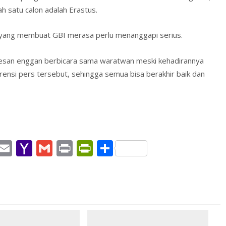
h satu calon adalah Erastus.
k yang membuat GBI merasa perlu menanggapi serius.
kesan enggan berbicara sama waratwan meski kehadirannya
ensi pers tersebut, sehingga semua bisa berakhir baik dan
W
E
Y
G
Pr
Pr
S
h
m
a
m
in
in
h
t
ai
h
ai
t
tF
ar
l
o
l
ri
e
A
o
e