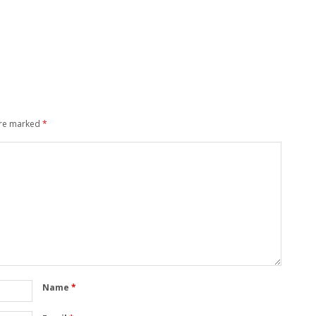
are marked
*
Name
*