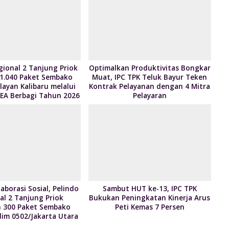
p
M
n
p
ai
dl
l
y
gional 2 Tanjung Priok
Optimalkan Produktivitas Bongkar
 1.040 Paket Sembako
Muat, IPC TPK Teluk Bayur Teken
ayan Kalibaru melalui
Kontrak Pelayanan dengan 4 Mitra
EA Berbagi Tahun 2026
Pelayaran
aborasi Sosial, Pelindo
Sambut HUT ke-13, IPC TPK
al 2 Tanjung Priok
Bukukan Peningkatan Kinerja Arus
 300 Paket Sembako
Peti Kemas 7 Persen
im 0502/Jakarta Utara