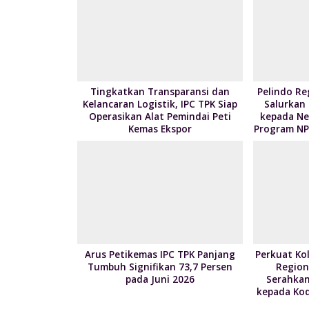
o
n
k
Tingkatkan Transparansi dan
Pelindo Re
Kelancaran Logistik, IPC TPK Siap
Salurkan
Operasikan Alat Pemindai Peti
kepada Nel
Kemas Ekspor
Program NP
Arus Petikemas IPC TPK Panjang
Perkuat Kol
Tumbuh Signifikan 73,7 Persen
Region
pada Juni 2026
Serahkan
kepada Kod