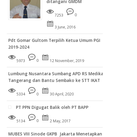
ditangani GMDM
7253
0
3 June, 2016
Pdt Gomar Gultom Terpilih Ketua Umum PGI
2019-2024
5973
0
12 November, 2019
Lumbung Nusantara Sumbang APD RS Medika
Tangerang dan Bantu Sembako ke STT IKAT
5334
0
30 April, 2020
PT PPN Digugat Balik oleh PT BAPP
5134
0
2 May, 2017
MUBES VIII Sinode GKPB Jakarta Menetapkan