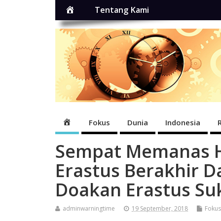
Home
Tentang Kami
Home
Fokus
Dunia
Indonesia
Sempat Memanas 
Erastus Berakhir D
Doakan Erastus Suk
adminwarningtime
19 September, 2018
Fokus