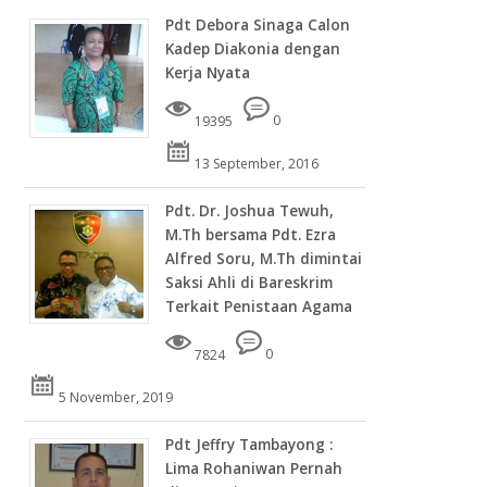
Pdt Debora Sinaga Calon
Kadep Diakonia dengan
Kerja Nyata
19395
0
13 September, 2016
Pdt. Dr. Joshua Tewuh,
M.Th bersama Pdt. Ezra
Alfred Soru, M.Th dimintai
Saksi Ahli di Bareskrim
Terkait Penistaan Agama
7824
0
5 November, 2019
Pdt Jeffry Tambayong :
Lima Rohaniwan Pernah