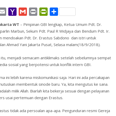
W
E
Y
G
Pr
Pr
S
h
m
a
m
in
in
h
akarta WT
– Pimpinan GBI lengkap, Ketua Umum Pdt. Dr.
t
ai
h
ai
t
tF
ar
aparlin Marbun, Sekum Pdt. Paul R Widjaya dan Bendum Pdt. Ir.
l
o
l
ri
e
mendoakan Pdt. Dr. Erastus Sabdono dan istri untuk
A
o
e
alan Ahmad Yani Jakarta Pusat, Selasa malam(18/9/2018).
p
M
n
 itu, menjadi semacam antiklimaks setelah sebelumnya sempat
p
ai
dl
edia sosial yang berpotensi untuk konflik intern GBI.
l
y
a ini lebih karena miskomunikasi saja. Hari ini ada percakapan
utuskan membentuk sinode baru. Ya, kita mengutus ke sana.
alah milik Allah. Biarlah kita bekerja sesuai dengan pelayanan
pers usai pertemuan dengan Erastus.
rastus tidak ada persoalan apa-apa. Pengunduran resmi Gereja