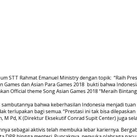
m STT Rahmat Emanuel Ministry dengan topik: “Raih Presta
sian Games dan Asian Para Games 2018 bukti bahwa Indone
n Official theme Song Asian Games 2018 “Meraih Bintang”
am sambutannya bahwa keberhasilan Indonesia menjadi tua
ak terlupakan bagi semua. “Prestasi ini tak bisa dilepaska
M Pd, K (Direktur Eksekutif Conrad Supit Center) juga sel
nya sebagai aktivis telah membuka lebar kariernya. Berg
ota DPR hingga menteri. Puncaknya, penyuka olahraga pacu