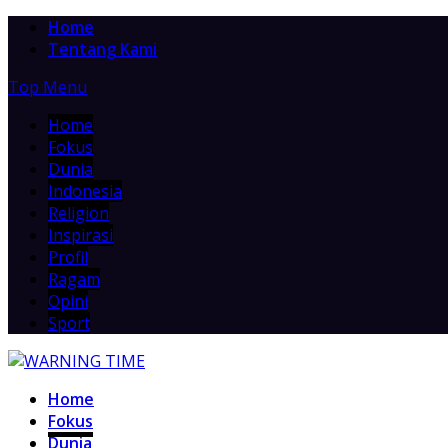
Home
Tentang Kami
Top Menu
Home
Fokus
Dunia
Indonesia
Religion
Inspirasi
Profil
Ragam
Opini
Sport
Home
Fokus
Dunia