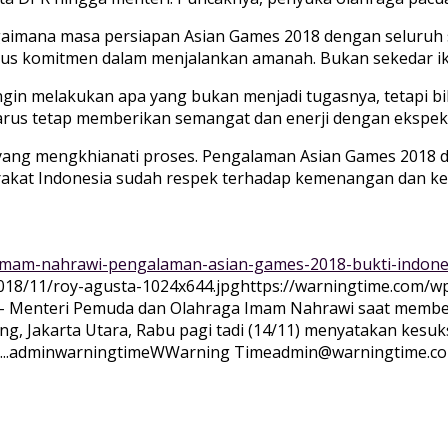
mana masa persiapan Asian Games 2018 dengan seluruh sema
us komitmen dalam menjalankan amanah. Bukan sekedar ikhl
n melakukan apa yang bukan menjadi tugasnya, tetapi bila 
arus tetap memberikan semangat dan enerji dengan ekspekt
 yang mengkhianati proses. Pengalaman Asian Games 2018 d
arakat Indonesia sudah respek terhadap kemenangan dan ke
-imam-nahrawi-pengalaman-asian-games-2018-bukti-indone
018/11/roy-agusta-1024x644.jpg
https://warningtime.com/w
 – Menteri Pemuda dan Olahraga Imam Nahrawi saat membe
ing, Jakarta Utara, Rabu pagi tadi (14/11) menyatakan kes
..
adminwarningtime
WWarning
Time
admin@warningtime.c