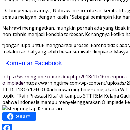
Dalam pemaparannya, Nahrawi menceritakan kembali bagai
semua melayani dengan kasih. “Sebagai pemimpin kita har
Nahrawi mengingatkan, mungkin pernah ada yang tidak ingi
non-tehnis menjadi kendala terbesar. Kenangnya ketika h
“Jangan lupa untuk menghargai proses, karena tidak ada
melakukan hal yang lebih besar semisal Olimpiade. Masy
Komentar Facebook
https://warningtime.com/index.php/2018/11/16/menpora
olimpiade/
https://warningtime.com/wp-content/uploads/2
11-16T18:06:17+00:00
adminwarningtime
Home
Jakarta WT
topik: “Raih Prestasi Kita” di kampus STT REM Kelapa Gad
bahwa Indonesia mampu menyelenggarakan Olimpiade ke.
Share