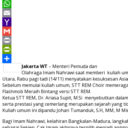
Pinterest
WhatsApp
Email
Yahoo
Mail
Gmail
Print
PrintFriendly
Jakarta WT
– Menteri Pemuda dan
Share
Olahraga Imam Nahrawi saat memberi kuliah umu
Utara, Rabu pagi tadi (14/11) menyatakan kesuksesan A
Sebelum memulai kuliah umum, STT REM Choir memeragaka
Flashmob Meraih Bintang versi STT REM.
Ketua STT REM, Dr. Ariasa Supit, M.Si menyebutkan dal
serta prestasi yang cemerlang merupakan sejarah yang tid
Kuliah umum ini dipandu Johan Tumanduk, S.H, MM, M Min, 
Bagi Imam Nahrawi, kelahiran Bangkalan-Madura, langkah
sebagai Sekjen, Cak Imam akhirnya terpilih menjadi angg