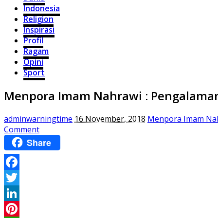
Indonesia
Religion
Inspirasi
Profil
Ragam
Opini
Sport
Menpora Imam Nahrawi : Pengalaman 
adminwarningtime
16 November, 2018
Menpora Imam Nahr
Comment
Share
Facebook
Twitter
LinkedIn