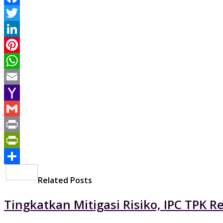
Facebook
Twitter
LinkedIn
Pinterest
WhatsApp
Email
Yahoo
Mail
Gmail
Print
PrintFriendly
Share
Related Posts
Tingkatkan Mitigasi Risiko, IPC TPK R