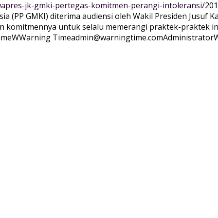
apres-jk-gmki-pertegas-komitmen-perangi-intoleransi/
201
(PP GMKI) diterima audiensi oleh Wakil Presiden Jusuf Kall
omitmennya untuk selalu memerangi praktek-praktek intol
ime
WWarning
Time
admin@warningtime.com
Administrator