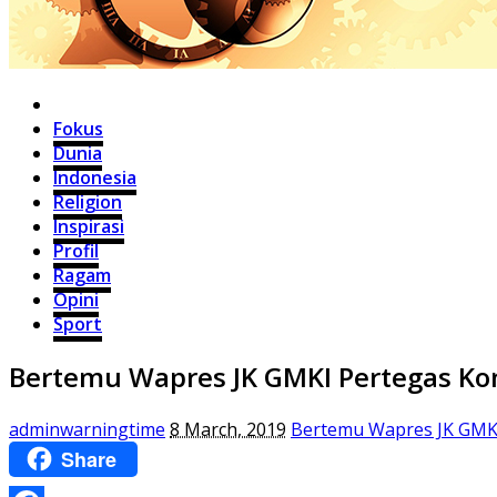
Home
Fokus
Dunia
Indonesia
Religion
Inspirasi
Profil
Ragam
Opini
Sport
Bertemu Wapres JK GMKI Pertegas Ko
adminwarningtime
8 March, 2019
Bertemu Wapres JK GMKI
Share