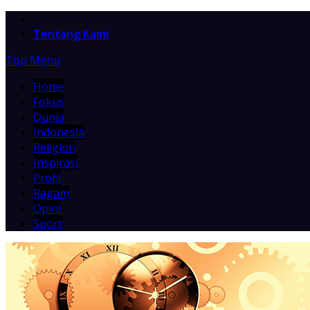
Home
Tentang Kami
Top Menu
Home
Fokus
Dunia
Indonesia
Religion
Inspirasi
Profil
Ragam
Opini
Sport