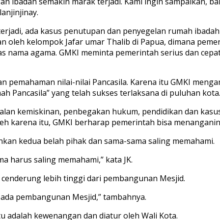
gan ibadah semakin marak terjadi. Kami ingin sampaikan, 
njinjinay.
erjadi, ada kasus penutupan dan penyegelan rumah ibadah 
ian oleh kelompok Jafar umar Thalib di Papua, dimana peme
as nama agama. GMKI meminta pemerintah serius dan cepat
 pemahaman nilai-nilai Pancasila. Karena itu GMKI mengam
ah Pancasila” yang telah sukses terlaksana di puluhan kota
lan kemiskinan, penbegakan hukum, pendidikan dan kasus a
h karena itu, GMKI berharap pemerintah bisa menanganiny
ankan kedua belah pihak dan sama-sama saling memahami.
ma harus saling memahami,” kata JK.
cenderung lebih tinggi dari pembangunan Mesjid.
ripada pembangunan Mesjid,” tambahnya.
tu adalah kewenangan dan diatur oleh Wali Kota.