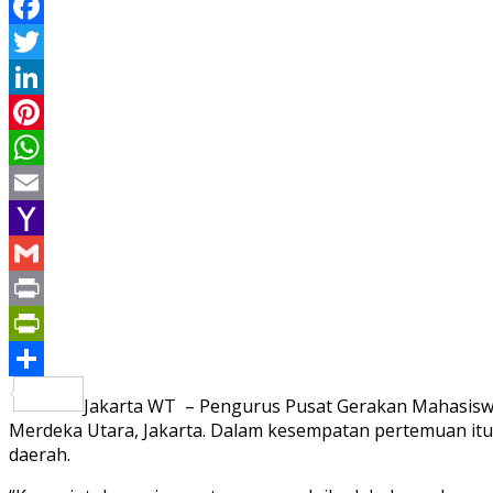
Facebook
Twitter
LinkedIn
Pinterest
WhatsApp
Email
Yahoo
Mail
Gmail
Print
PrintFriendly
Share
Jakarta WT – Pengurus Pusat Gerakan Mahasiswa K
Merdeka Utara, Jakarta. Dalam kesempatan pertemuan itu
daerah.