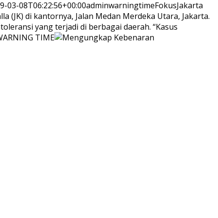
9-03-08T06:22:56+00:00
adminwarningtime
Fokus
Jakarta
a (JK) di kantornya, Jalan Medan Merdeka Utara, Jakarta.
eransi yang terjadi di berbagai daerah. “Kasus
WARNING TIME