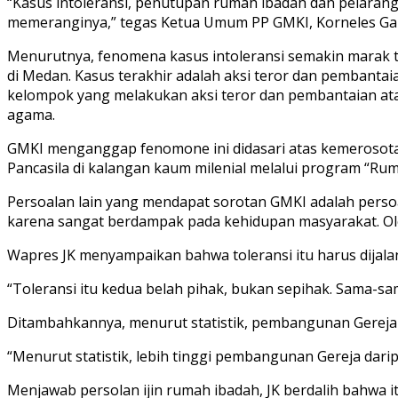
“Kasus intoleransi, penutupan rumah ibadah dan pelaran
memeranginya,” tegas Ketua Umum PP GMKI, Korneles Gala
Menurutnya, fenomena kasus intoleransi semakin marak t
di Medan. Kasus terakhir adalah aksi teror dan pembanta
kelompok yang melakukan aksi teror dan pembantaian at
agama.
GMKI menganggap fenomone ini didasari atas kemerosotan
Pancasila di kalangan kaum milenial melalui program “Rum
Persoalan lain yang mendapat sorotan GMKI adalah persoa
karena sangat berdampak pada kehidupan masyarakat. Ole
Wapres JK menyampaikan bahwa toleransi itu harus dijal
“Toleransi itu kedua belah pihak, bukan sepihak. Sama-sa
Ditambahkannya, menurut statistik, pembangunan Gereja 
“Menurut statistik, lebih tinggi pembangunan Gereja da
Menjawab persolan ijin rumah ibadah, JK berdalih bahwa i