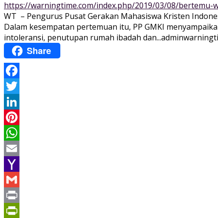
https://warningtime.com/index.php/2019/03/08/bertemu-w
WT – Pengurus Pusat Gerakan Mahasiswa Kristen Indonesia 
Dalam kesempatan pertemuan itu, PP GMKI menyampaikan k
intoleransi, penutupan rumah ibadah dan...
adminwarningt
Share
Facebook
Twitter
LinkedIn
Pinterest
WhatsApp
Email
Yahoo
Mail
Gmail
Print