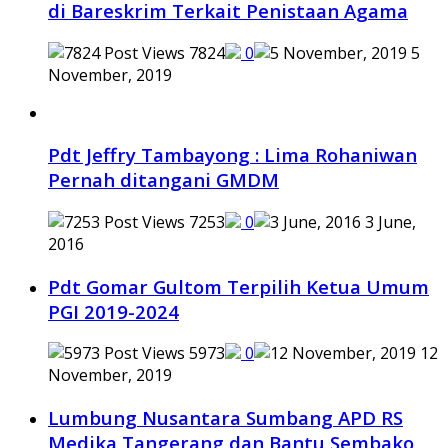
di Bareskrim Terkait Penistaan Agama
7824
0
5
November, 2019
Pdt Jeffry Tambayong : Lima Rohaniwan
Pernah ditangani GMDM
7253
0
3 June,
2016
Pdt Gomar Gultom Terpilih Ketua Umum
PGI 2019-2024
5973
0
12
November, 2019
Lumbung Nusantara Sumbang APD RS
Medika Tangerang dan Bantu Sembako