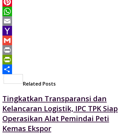
LinkedIn
Pinterest
WhatsApp
Email
Yahoo
Mail
Gmail
Print
PrintFriendly
Share
Related Posts
Tingkatkan Transparansi dan
Kelancaran Logistik, IPC TPK Siap
Operasikan Alat Pemindai Peti
Kemas Ekspor