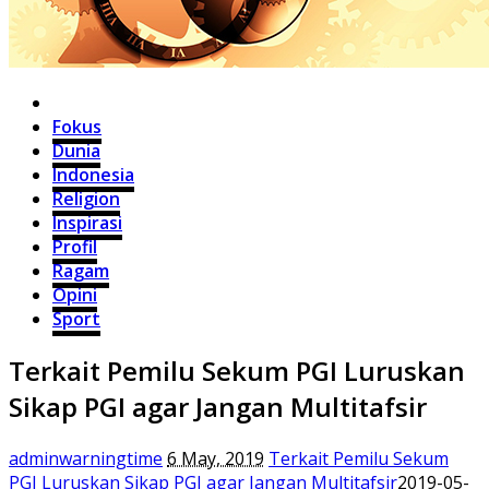
Home
Fokus
Dunia
Indonesia
Religion
Inspirasi
Profil
Ragam
Opini
Sport
Terkait Pemilu Sekum PGI Luruskan
Sikap PGI agar Jangan Multitafsir
adminwarningtime
6 May, 2019
Terkait Pemilu Sekum
PGI Luruskan Sikap PGI agar Jangan Multitafsir
2019-05-