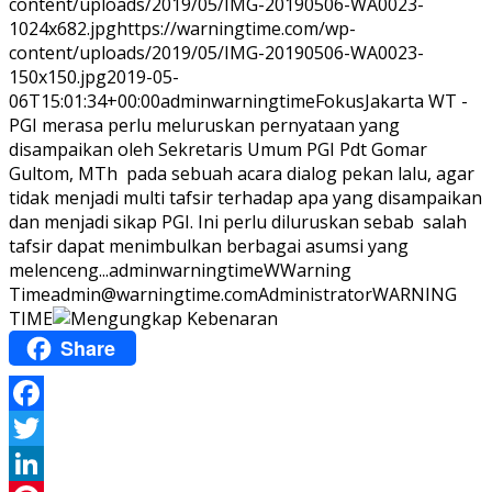
content/uploads/2019/05/IMG-20190506-WA0023-
1024x682.jpg
https://warningtime.com/wp-
content/uploads/2019/05/IMG-20190506-WA0023-
150x150.jpg
2019-05-
06T15:01:34+00:00
adminwarningtime
Fokus
Jakarta WT -
PGI merasa perlu meluruskan pernyataan yang
disampaikan oleh Sekretaris Umum PGI Pdt Gomar
Gultom, MTh pada sebuah acara dialog pekan lalu, agar
tidak menjadi multi tafsir terhadap apa yang disampaikan
dan menjadi sikap PGI. Ini perlu diluruskan sebab salah
tafsir dapat menimbulkan berbagai asumsi yang
melenceng...
adminwarningtime
WWarning
Time
admin@warningtime.com
Administrator
WARNING
TIME
Share
Facebook
Twitter