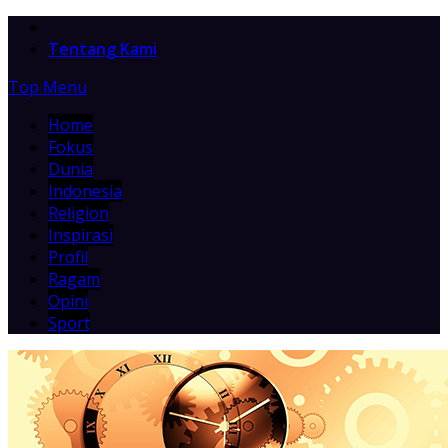
Home
Tentang Kami
Top Menu
Home
Fokus
Dunia
Indonesia
Religion
Inspirasi
Profil
Ragam
Opini
Sport