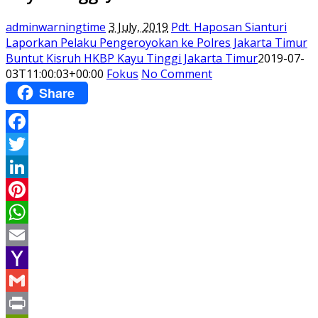
adminwarningtime
3 July, 2019
Pdt. Haposan Sianturi
Laporkan Pelaku Pengeroyokan ke Polres Jakarta Timur
Buntut Kisruh HKBP Kayu Tinggi Jakarta Timur
2019-07-
03T11:00:03+00:00
Fokus
No Comment
Share
Facebook
Twitter
LinkedIn
Pinterest
WhatsApp
Email
Yahoo
Mail
Gmail