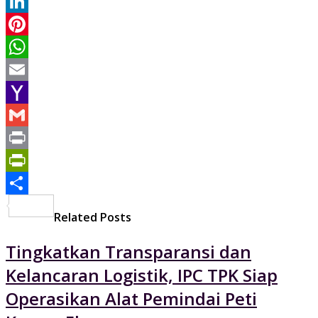
Twitter
LinkedIn
Pinterest
WhatsApp
Email
Yahoo
Mail
Gmail
Print
PrintFriendly
Share
Related Posts
Tingkatkan Transparansi dan
Kelancaran Logistik, IPC TPK Siap
Operasikan Alat Pemindai Peti