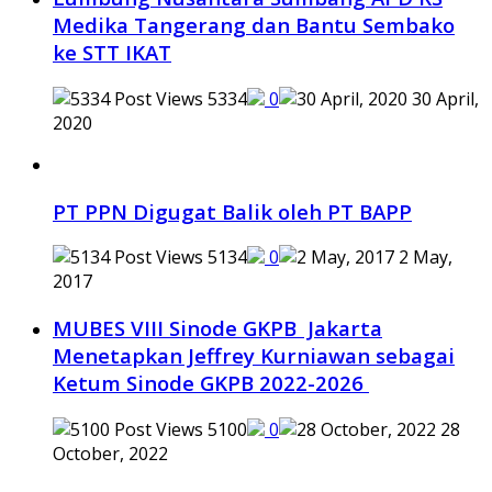
Medika Tangerang dan Bantu Sembako
ke STT IKAT
5334
0
30 April,
2020
PT PPN Digugat Balik oleh PT BAPP
5134
0
2 May,
2017
MUBES VIII Sinode GKPB Jakarta
Menetapkan Jeffrey Kurniawan sebagai
Ketum Sinode GKPB 2022-2026
5100
0
28
October, 2022