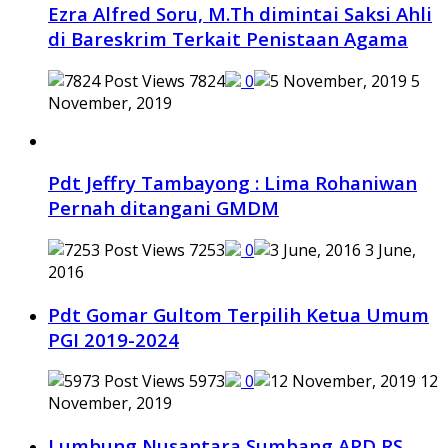
Ezra Alfred Soru, M.Th dimintai Saksi Ahli
di Bareskrim Terkait Penistaan Agama
7824
0
5
November, 2019
Pdt Jeffry Tambayong : Lima Rohaniwan
Pernah ditangani GMDM
7253
0
3 June,
2016
Pdt Gomar Gultom Terpilih Ketua Umum
PGI 2019-2024
5973
0
12
November, 2019
Lumbung Nusantara Sumbang APD RS