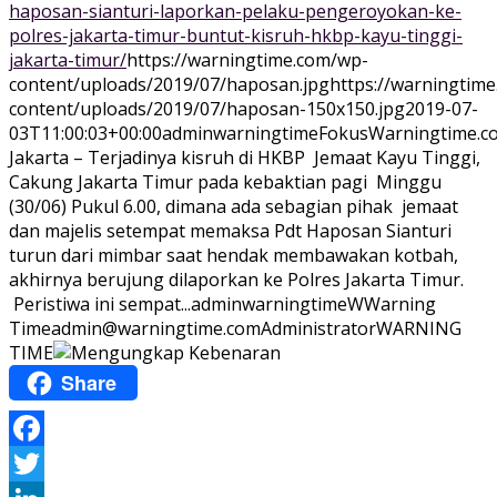
haposan-sianturi-laporkan-pelaku-pengeroyokan-ke-
polres-jakarta-timur-buntut-kisruh-hkbp-kayu-tinggi-
jakarta-timur/
https://warningtime.com/wp-
content/uploads/2019/07/haposan.jpg
https://warningtim
content/uploads/2019/07/haposan-150x150.jpg
2019-07-
03T11:00:03+00:00
adminwarningtime
Fokus
Warningtime.c
Jakarta – Terjadinya kisruh di HKBP Jemaat Kayu Tinggi,
Cakung Jakarta Timur pada kebaktian pagi Minggu
(30/06) Pukul 6.00, dimana ada sebagian pihak jemaat
dan majelis setempat memaksa Pdt Haposan Sianturi
turun dari mimbar saat hendak membawakan kotbah,
akhirnya berujung dilaporkan ke Polres Jakarta Timur.
Peristiwa ini sempat...
adminwarningtime
WWarning
Time
admin@warningtime.com
Administrator
WARNING
TIME
Share
Facebook