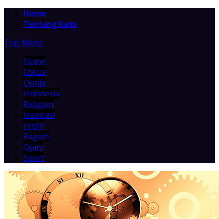
Home
Tentang Kami
Top Menu
Home
Fokus
Dunia
Indonesia
Religion
Inspirasi
Profil
Ragam
Opini
Sport