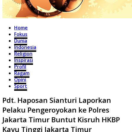
Home
Fokus
Dunia
Indonesia
Religion
Inspirasi
Profil
Ragam
Opini
Sport
Pdt. Haposan Sianturi Laporkan
Pelaku Pengeroyokan ke Polres
Jakarta Timur Buntut Kisruh HKBP
Kayu Tinggi Jakarta Timur