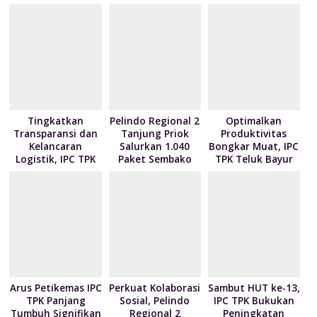
o
n
p
M
e
k
p
ai
n
l
dl
y
Tingkatkan
Pelindo Regional 2
Optimalkan
Transparansi dan
Tanjung Priok
Produktivitas
Kelancaran
Salurkan 1.040
Bongkar Muat, IPC
Logistik, IPC TPK
Paket Sembako
TPK Teluk Bayur
Siap Operasikan
kepada Nelayan
Teken Kontrak
Alat Pemindai Peti
Kalibaru melalui
Pelayanan dengan
Kemas Ekspor
Program NPEA
4 Mitra Pelayaran
Berbagi Tahun
2026
Arus Petikemas IPC
Perkuat Kolaborasi
Sambut HUT ke-13,
TPK Panjang
Sosial, Pelindo
IPC TPK Bukukan
Tumbuh Signifikan
Regional 2
Peningkatan