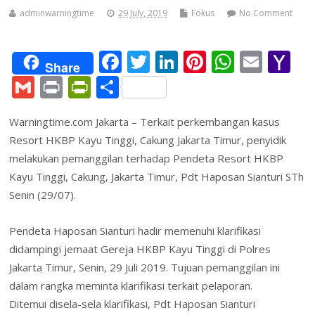
adminwarningtime
29 July, 2019
Fokus
No Comment
F
T
Li
Pi
W
E
Y
Share
ac
w
n
nt
h
m
a
G
Pr
Pr
S
e
itt
k
er
at
ai
h
m
in
in
h
b
er
e
e
s
l
o
Warningtime.com Jakarta – Terkait perkembangan kasus
ai
t
tF
ar
Resort HKBP Kayu Tinggi, Cakung Jakarta Timur, penyidik
o
dI
st
A
o
l
ri
e
melakukan pemanggilan terhadap Pendeta Resort HKBP
o
n
p
M
e
Kayu Tinggi, Cakung, Jakarta Timur, Pdt Haposan Sianturi STh
k
p
ai
n
Senin (29/07).
l
dl
Pendeta Haposan Sianturi hadir memenuhi klarifikasi
y
didampingi jemaat Gereja HKBP Kayu Tinggi di Polres
Jakarta Timur, Senin, 29 Juli 2019. Tujuan pemanggilan ini
dalam rangka meminta klarifikasi terkait pelaporan.
Ditemui disela-sela klarifikasi, Pdt Haposan Sianturi