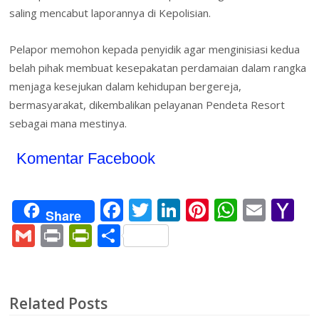
saling mencabut laporannya di Kepolisian.
Pelapor memohon kepada penyidik agar menginisiasi kedua
belah pihak membuat kesepakatan perdamaian dalam rangka
menjaga kesejukan dalam kehidupan bergereja,
bermasyarakat, dikembalikan pelayanan Pendeta Resort
sebagai mana mestinya.
Komentar Facebook
F
T
Li
Pi
W
E
Y
Share
ac
w
n
nt
h
m
a
G
Pr
Pr
S
e
itt
k
er
at
ai
h
m
in
in
h
b
er
e
e
s
l
o
ai
t
tF
ar
o
dI
st
A
o
l
ri
e
Related Posts