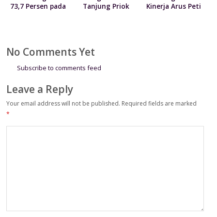
73,7 Persen pada
Tanjung Priok
Kinerja Arus Peti
Juni 2026
Serahkan 300
Kemas 7 Persen
Paket Sembako
kepada Kodim
0502/Jakarta Utara
No Comments Yet
Subscribe to comments feed
Leave a Reply
Your email address will not be published.
Required fields are marked
*