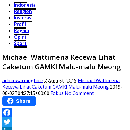
Indonesia
Religion
Inspirasi
Profil
Ragam
Opini
Sport
Michael Wattimena Kecewa Lihat
Caketum GAMKI Malu-malu Meong
adminwarningtime
2 August, 2019
Michael Wattimena
Kecewa Lihat Caketum GAMKI Malu-malu Meong
2019-
08-02T04:27:15+00:00
Fokus
No Comment
Share
Facebook