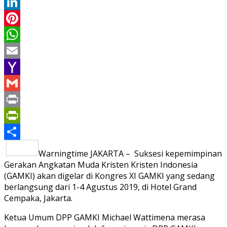
Twitter
LinkedIn
Pinterest
WhatsApp
Email
Yahoo
Mail
Gmail
Print
PrintFriendly
Share
Warningtime JAKARTA – Suksesi kepemimpinan
Gerakan Angkatan Muda Kristen Kristen Indonesia
(GAMKI) akan digelar di Kongres XI GAMKI yang sedang
berlangsung dari 1-4 Agustus 2019, di Hotel Grand
Cempaka, Jakarta.
Ketua Umum DPP GAMKI Michael Wattimena merasa