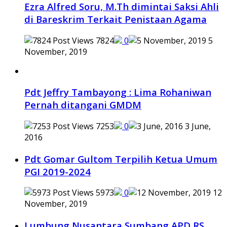
Ezra Alfred Soru, M.Th dimintai Saksi Ahli
di Bareskrim Terkait Penistaan Agama
7824
0
5
November, 2019
Pdt Jeffry Tambayong : Lima Rohaniwan
Pernah ditangani GMDM
7253
0
3 June,
2016
Pdt Gomar Gultom Terpilih Ketua Umum
PGI 2019-2024
5973
0
12
November, 2019
Lumbung Nusantara Sumbang APD RS