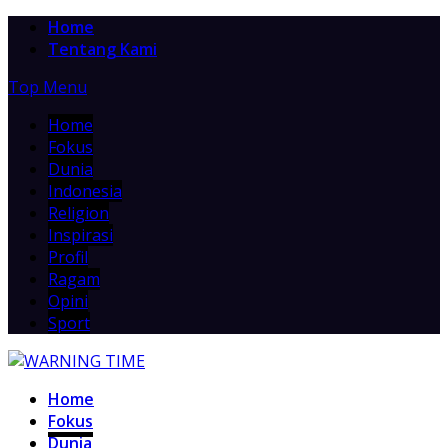
Home
Tentang Kami
Top Menu
Home
Fokus
Dunia
Indonesia
Religion
Inspirasi
Profil
Ragam
Opini
Sport
Home
Fokus
Dunia