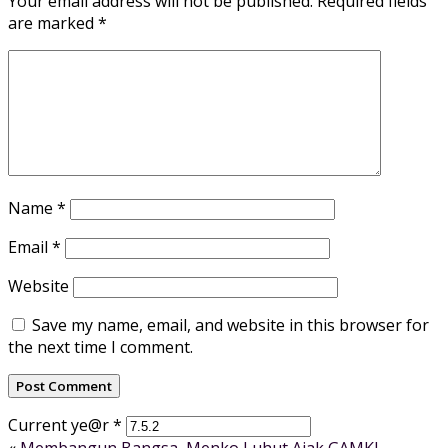
Your email address will not be published.
Required fields
are marked
*
Name
*
Email
*
Website
Save my name, email, and website in this browser for
the next time I comment.
Current ye@r
*
«
Membangun Bangsa, Menko Luhut Ajak GAMKI