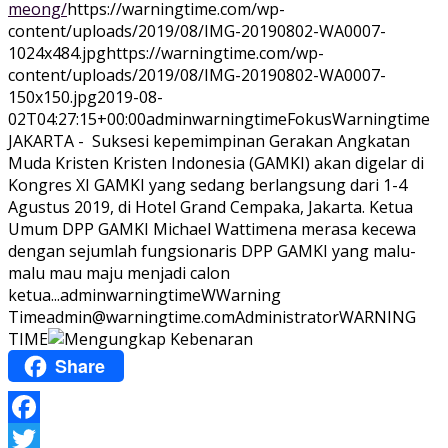
meong/
https://warningtime.com/wp-
content/uploads/2019/08/IMG-20190802-WA0007-
1024x484.jpg
https://warningtime.com/wp-
content/uploads/2019/08/IMG-20190802-WA0007-
150x150.jpg
2019-08-
02T04:27:15+00:00
adminwarningtime
Fokus
Warningtime
JAKARTA - Suksesi kepemimpinan Gerakan Angkatan
Muda Kristen Kristen Indonesia (GAMKI) akan digelar di
Kongres XI GAMKI yang sedang berlangsung dari 1-4
Agustus 2019, di Hotel Grand Cempaka, Jakarta. Ketua
Umum DPP GAMKI Michael Wattimena merasa kecewa
dengan sejumlah fungsionaris DPP GAMKI yang malu-
malu mau maju menjadi calon
ketua...
adminwarningtime
WWarning
Time
admin@warningtime.com
Administrator
WARNING
TIME
Share
Facebook