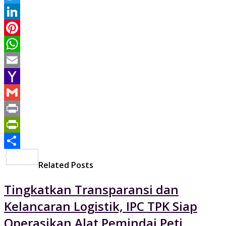
Twitter
LinkedIn
Pinterest
WhatsApp
Email
Yahoo
Mail
Gmail
Print
PrintFriendly
Share
Related Posts
Tingkatkan Transparansi dan
Kelancaran Logistik, IPC TPK Siap
Operasikan Alat Pemindai Peti