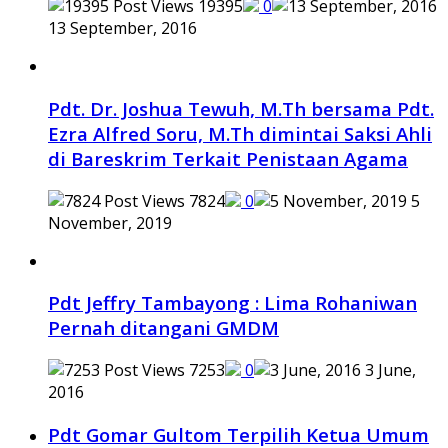
19395
0
13 September, 2016
Pdt. Dr. Joshua Tewuh, M.Th bersama Pdt.
Ezra Alfred Soru, M.Th dimintai Saksi Ahli
di Bareskrim Terkait Penistaan Agama
7824
0
5
November, 2019
Pdt Jeffry Tambayong : Lima Rohaniwan
Pernah ditangani GMDM
7253
0
3 June,
2016
Pdt Gomar Gultom Terpilih Ketua Umum