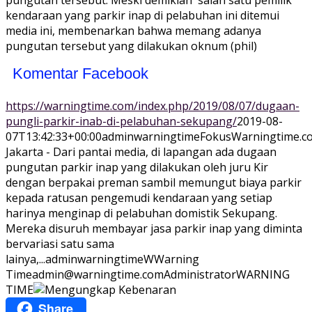
pungutan tersebut. Meski demikian salah satu pemilik
kendaraan yang parkir inap di pelabuhan ini ditemui
media ini, membenarkan bahwa memang adanya
pungutan tersebut yang dilakukan oknum (phil)
Komentar Facebook
https://warningtime.com/index.php/2019/08/07/dugaan-
pungli-parkir-inab-di-pelabuhan-sekupang/
2019-08-
07T13:42:33+00:00
adminwarningtime
Fokus
Warningtime.c
Jakarta - Dari pantai media, di lapangan ada dugaan
pungutan parkir inap yang dilakukan oleh juru Kir
dengan berpakai preman sambil memungut biaya parkir
kepada ratusan pengemudi kendaraan yang setiap
harinya menginap di pelabuhan domistik Sekupang.
Mereka disuruh membayar jasa parkir inap yang diminta
bervariasi satu sama
lainya,...
adminwarningtime
WWarning
Time
admin@warningtime.com
Administrator
WARNING
TIME
Share