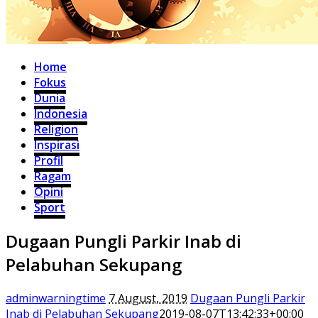
Home
Fokus
Dunia
Indonesia
Religion
Inspirasi
Profil
Ragam
Opini
Sport
Dugaan Pungli Parkir Inab di
Pelabuhan Sekupang
adminwarningtime
7 August, 2019
Dugaan Pungli Parkir
Inab di Pelabuhan Sekupang
2019-08-07T13:42:33+00:00