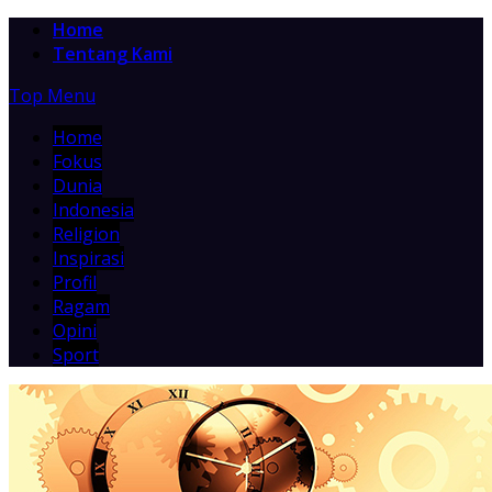
Home
Tentang Kami
Top Menu
Home
Fokus
Dunia
Indonesia
Religion
Inspirasi
Profil
Ragam
Opini
Sport