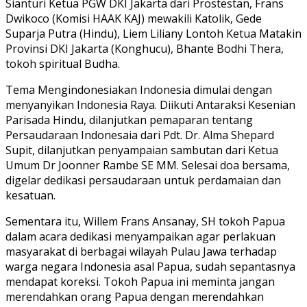
Sianturi Ketua PGW DKI Jakarta dari Prostestan, Frans
Dwikoco (Komisi HAAK KAJ) mewakili Katolik, Gede
Suparja Putra (Hindu), Liem Liliany Lontoh Ketua Matakin
Provinsi DKI Jakarta (Konghucu), Bhante Bodhi Thera,
tokoh spiritual Budha.
Tema Mengindonesiakan Indonesia dimulai dengan
menyanyikan Indonesia Raya. Diikuti Antaraksi Kesenian
Parisada Hindu, dilanjutkan pemaparan tentang
Persaudaraan Indonesaia dari Pdt. Dr. Alma Shepard
Supit, dilanjutkan penyampaian sambutan dari Ketua
Umum Dr Joonner Rambe SE MM. Selesai doa bersama,
digelar dedikasi persaudaraan untuk perdamaian dan
kesatuan.
Sementara itu, Willem Frans Ansanay, SH tokoh Papua
dalam acara dedikasi menyampaikan agar perlakuan
masyarakat di berbagai wilayah Pulau Jawa terhadap
warga negara Indonesia asal Papua, sudah sepantasnya
mendapat koreksi. Tokoh Papua ini meminta jangan
merendahkan orang Papua dengan merendahkan