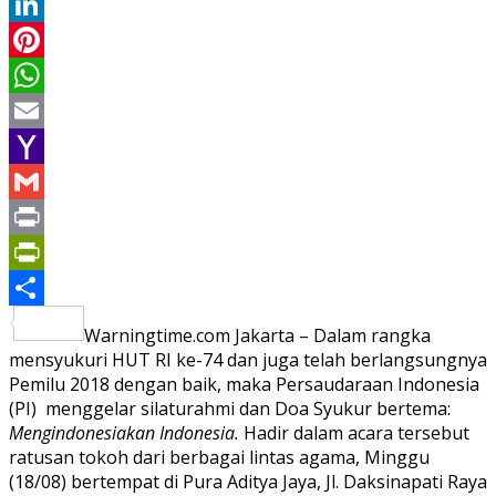
Twitter
LinkedIn
Pinterest
WhatsApp
Email
Yahoo
Mail
Gmail
Print
PrintFriendly
Share
Warningtime.com Jakarta – Dalam rangka
mensyukuri HUT RI ke-74 dan juga telah berlangsungnya
Pemilu 2018 dengan baik, maka Persaudaraan Indonesia
(PI) menggelar silaturahmi dan Doa Syukur bertema:
Mengindonesiakan Indonesia.
Hadir dalam acara tersebut
ratusan tokoh dari berbagai lintas agama, Minggu
(18/08) bertempat di Pura Aditya Jaya, Jl. Daksinapati Raya