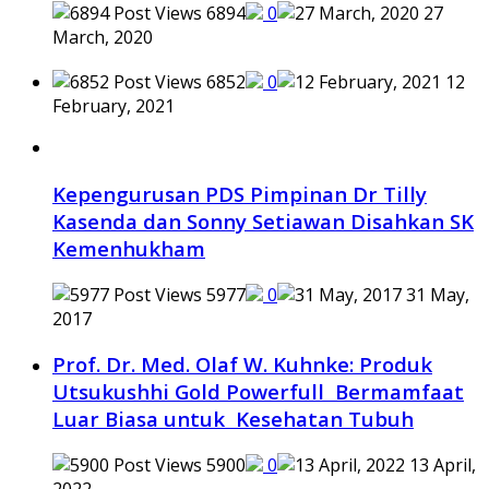
6894
0
27
March, 2020
6852
0
12
February, 2021
Kepengurusan PDS Pimpinan Dr Tilly
Kasenda dan Sonny Setiawan Disahkan SK
Kemenhukham
5977
0
31 May,
2017
Prof. Dr. Med. Olaf W. Kuhnke: Produk
Utsukushhi Gold Powerfull Bermamfaat
Luar Biasa untuk Kesehatan Tubuh
5900
0
13 April,