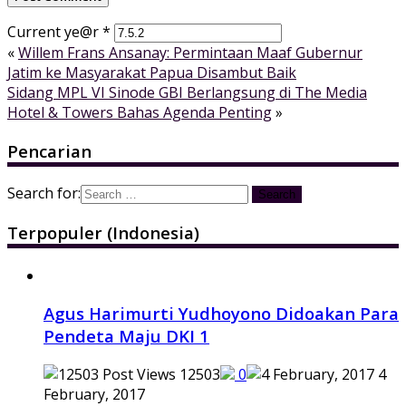
Current ye@r
*
«
Willem Frans Ansanay: Permintaan Maaf Gubernur
Jatim ke Masyarakat Papua Disambut Baik
Sidang MPL VI Sinode GBI Berlangsung di The Media
Hotel & Towers Bahas Agenda Penting
»
Pencarian
Search for:
Terpopuler (Indonesia)
Agus Harimurti Yudhoyono Didoakan Para
Pendeta Maju DKI 1
12503
0
4
February, 2017