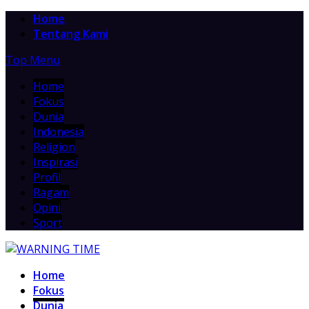
Home
Tentang Kami
Top Menu
Home
Fokus
Dunia
Indonesia
Religion
Inspirasi
Profil
Ragam
Opini
Sport
Home
Fokus
Dunia