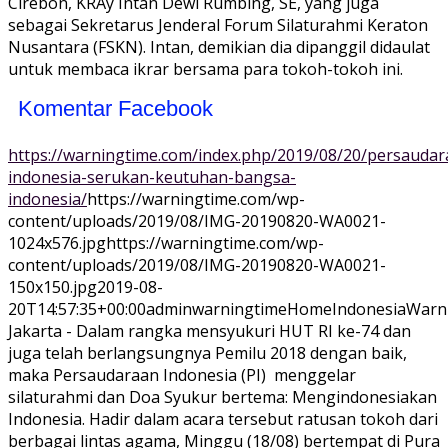
Cirebon, KRAy Intan Dewi Rumbing, SE, yang juga
sebagai Sekretarus Jenderal Forum Silaturahmi Keraton
Nusantara (FSKN). Intan, demikian dia dipanggil didaulat
untuk membaca ikrar bersama para tokoh-tokoh ini.
Komentar Facebook
https://warningtime.com/index.php/2019/08/20/persaudar
indonesia-serukan-keutuhan-bangsa-
indonesia/
https://warningtime.com/wp-
content/uploads/2019/08/IMG-20190820-WA0021-
1024x576.jpg
https://warningtime.com/wp-
content/uploads/2019/08/IMG-20190820-WA0021-
150x150.jpg
2019-08-
20T14:57:35+00:00
adminwarningtime
Home
Indonesia
Warn
Jakarta - Dalam rangka mensyukuri HUT RI ke-74 dan
juga telah berlangsungnya Pemilu 2018 dengan baik,
maka Persaudaraan Indonesia (PI) menggelar
silaturahmi dan Doa Syukur bertema: Mengindonesiakan
Indonesia. Hadir dalam acara tersebut ratusan tokoh dari
berbagai lintas agama, Minggu (18/08) bertempat di Pura