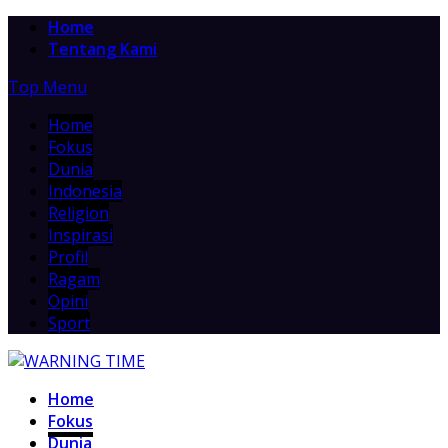
Home
Tentang Kami
Top Menu
Home
Fokus
Dunia
Indonesia
Religion
Inspirasi
Profil
Ragam
Opini
Sport
Home
Fokus
Dunia