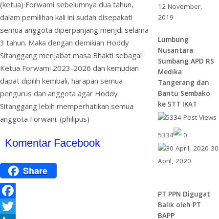
(ketua) Forwami sebelumnya dua tahun,
12 November,
dalam pemilihan kali ini sudah disepakati
2019
semua anggota diperpanjang menjdi selama
Lumbung
3 tahun. Maka dengan demikian Hoddy
Nusantara
Sitanggang menjabat masa Bhakti sebagai
Sumbang APD RS
Ketua Forwami 2023-2026 dan kemudian
Medika
dapat dipilih kembali, harapan semua
Tangerang dan
pengurus dan anggota agar Hoddy
Bantu Sembako
ke STT IKAT
Sitanggang lebih memperhatikan semua
anggota Forwani. (philipus)
5334
0
Komentar Facebook
30
April, 2020
Share
PT PPN Digugat
Balik oleh PT
F
BAPP