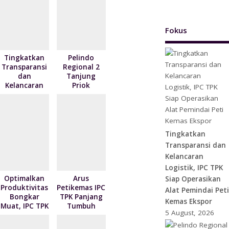
r
i
Fokus
e
n
Tingkatkan
Pelindo
Transparansi
Regional 2
d
dan
Tanjung
l
Kelancaran
Priok
Logistik, IPC
Salurkan
y
TPK Siap
1.040 Paket
Operasikan
Sembako
Alat Pemindai
kepada
Peti Kemas
Nelayan
Tingkatkan
Ekspor
Kalibaru
Transparansi dan
melalui
Kelancaran
Program
Logistik, IPC TPK
NPEA Berbagi
Tahun 2026
Optimalkan
Arus
Siap Operasikan
Produktivitas
Petikemas IPC
Alat Pemindai Peti
Bongkar
TPK Panjang
Kemas Ekspor
Muat, IPC TPK
Tumbuh
5 August, 2026
Teluk Bayur
Signifikan
Teken
73,7 Persen