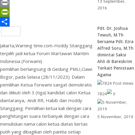
13 September,
k
r
d
e
t
a
a
G
2016
I
r
s
i
h
m
P
n
e
A
l
o
a
r
P
Pdt. Dr. Joshua
s
p
o
i
i
r
S
Tewuh, M.Th
t
p
M
l
n
i
h
bersama Pdt. Ezra
Jakarta,Warning time.com-Hoddy Sitanggang
Alfred Soru, M.Th
a
t
n
a
terpilih jadi ketua Forum Wartawan Maritim
dimintai Saksi
i
t
r
Indonesia (Forwami)
Ahli di Bareskrim
Terkait Penistaan
pemilihan berlangsung di Gedung PMLI,Ciawi
l
F
e
Agama
Bogor, pada Selasa (28/11/2023). Dalam
r
pemilihan Ketua Forwami sangat demokratis
i
dan diikuti oleh 3 (tiga) kandidat calon Ketua
7824
0
e
diantaranya,: Andi RR, Habib dan Hoddy
Sitanggang. Pemilihan ketua kali dengan cara
n
penghitungan suara terbanyak dengan cara
5 November, 2019
d
menuliskan nama calon ketua diatas kertas
l
putih yang dibagikan oleh panitia setiap