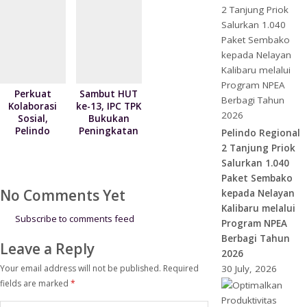
Kontrak
pada Juni
Pelayanan
2026
dengan 4
Mitra
Pelayaran
Perkuat
Sambut HUT
Kolaborasi
ke-13, IPC TPK
Sosial,
Bukukan
Pelindo
Peningkatan
Pelindo Regional
Regional 2
Kinerja Arus
2 Tanjung Priok
Tanjung
Peti Kemas 7
Salurkan 1.040
Priok
Persen
Paket Sembako
Serahkan 300
No Comments Yet
Paket
kepada Nelayan
Sembako
Kalibaru melalui
kepada Kodim
Subscribe to comments feed
Program NPEA
0502/Jakarta
Berbagi Tahun
Utara
Leave a Reply
2026
Your email address will not be published.
Required
30 July, 2026
fields are marked
*