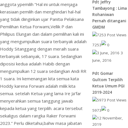
Pdt Jeffry
y
anggota ypemilih “Hal ini untuk menjaga
Tambayong : Lima
kerasiaan pemilih dan menghindari hal-hal
Rohaniwan
yang tidak diinginkan ujar Panitia Pelaksana
Pernah ditangani
Pemilihan Ketua Forwami,Vellik P dan
GMDM
Philipus Elungan dan dalam pemilihan kali ini
yang mengumpulkan suara terbanyak adalah
7253
0
Hoddy Sitanggang dengan meraih suara
3
terbanyak sebanyak, 17 suara. Sedangkan
June, 2016
diposisi kedua adalah Habib dengan
mengumpulkan 12 suara sedangkan Andi RR
Pdt Gomar
1 suara. Ini kemenangan kita semua kata
Gultom Terpilih
Hoddy karena Forwani adalah milik kita
Ketua Umum PGI
2019-2024
semua. setelah Ketua yang lama Ire Ja’far
menyerahkan semua tanggung jawab
kepada ketua yang terpilih. acara tersebut
5973
0
sekaligus dalam rangka Raker Forwami
2023.” Perlu diketahui,bahw masa jabatan