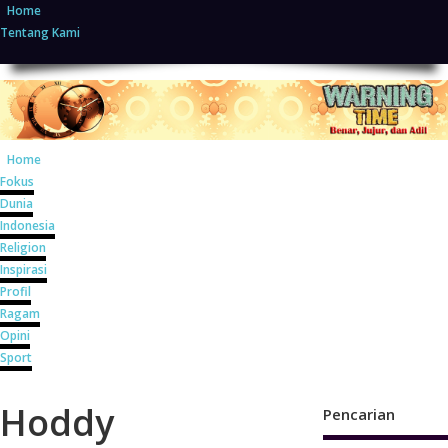
Home
Tentang Kami
Home
Fokus
Dunia
Indonesia
Religion
Inspirasi
Profil
Ragam
Opini
Sport
Hoddy
Pencarian