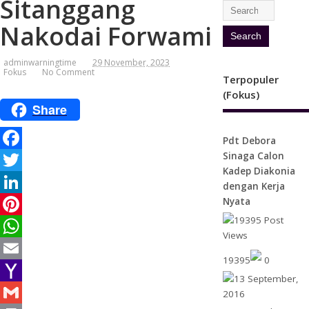
Sitanggang
Nakodai Forwami
adminwarningtime
29 November, 2023
Fokus
No Comment
Terpopuler
(Fokus)
Share
Pdt Debora
Sinaga Calon
F
Kadep Diakonia
a
T
dengan Kerja
Nyata
c
w
L
e
i
i
P
b
t
n
i
W
19395
0
o
t
k
n
h
E
o
e
e
t
a
m
Y