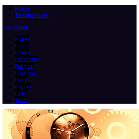
Home
Tentang Kami
Top Menu
Home
Fokus
Dunia
Indonesia
Religion
Inspirasi
Profil
Ragam
Opini
Sport