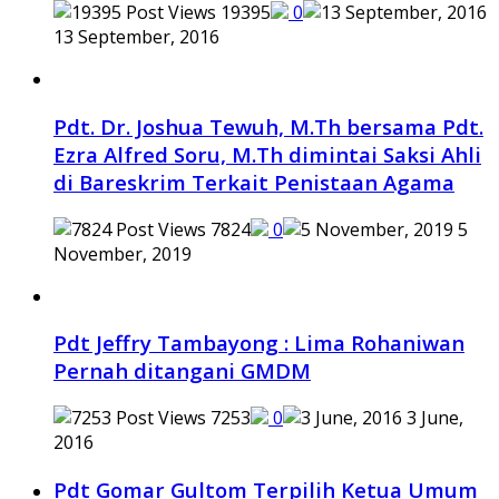
19395
0
13 September, 2016
Pdt. Dr. Joshua Tewuh, M.Th bersama Pdt.
Ezra Alfred Soru, M.Th dimintai Saksi Ahli
di Bareskrim Terkait Penistaan Agama
7824
0
5
November, 2019
Pdt Jeffry Tambayong : Lima Rohaniwan
Pernah ditangani GMDM
7253
0
3 June,
2016
Pdt Gomar Gultom Terpilih Ketua Umum