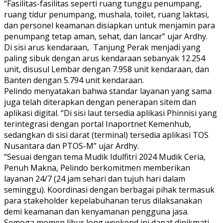
“Fasilitas-fasilitas seperti ruang tunggu penumpang,
ruang tidur penumpang, mushala, toilet, ruang laktasi,
dan personel keamanan disiapkan untuk menjamin para
penumpang tetap aman, sehat, dan lancar” ujar Ardhy.
Di sisi arus kendaraan, Tanjung Perak menjadi yang
paling sibuk dengan arus kendaraan sebanyak 12.254
unit, disusul Lembar dengan 7.958 unit kendaraan, dan
Banten dengan 5.794 unit kendaraan.
Pelindo menyatakan bahwa standar layanan yang sama
juga telah diterapkan dengan penerapan sitem dan
aplikasi digital. “Di sisi laut tersedia aplikasi Phinnisi yang
terintegrasi dengan portal Inaportnet Kemenhub,
sedangkan di sisi darat (terminal) tersedia aplikasi TOS
Nusantara dan PTOS-M” ujar Ardhy.
“Sesuai dengan tema Mudik Idulfitri 2024 Mudik Ceria,
Penuh Makna, Pelindo berkomitmen memberikan
layanan 24/7 (24 jam sehari dan tujuh hari dalam
seminggu). Koordinasi dengan berbagai pihak termasuk
para stakeholder kepelabuhanan terus dilaksanakan
demi keamanan dan kenyamanan pengguna jasa.
Semoga momen libur long weekend ini dapat dinikmati