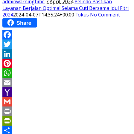
adminwarningtime
7 April, 2024
Pelindo Pastikan
Layanan Berjalan Optimal Selama Cuti Bersama Idul Fitri
2024
2024-04-07T14:35:24+00:00
Fokus
No Comment
Share
Facebook
Twitter
LinkedIn
Pinterest
WhatsApp
Email
Yahoo
Mail
Gmail
Print
PrintFriendly