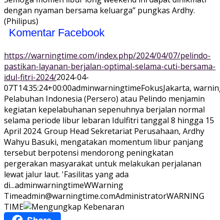
dengan nyaman bersama keluarga” pungkas Ardhy.
(Philipus)
Komentar Facebook
https://warningtime.com/index.php/2024/04/07/pelindo-
pastikan-layanan-berjalan-optimal-selama-cuti-bersama-
idul-fitri-2024/
2024-04-
07T14:35:24+00:00
adminwarningtime
Fokus
Jakarta, warni
Pelabuhan Indonesia (Persero) atau Pelindo menjamin
kegiatan kepelabuhanan sepenuhnya berjalan normal
selama periode libur lebaran Idulfitri tanggal 8 hingga 15
April 2024. Group Head Sekretariat Perusahaan, Ardhy
Wahyu Basuki, mengatakan momentum libur panjang
tersebut berpotensi mendorong peningkatan
pergerakan masyarakat untuk melakukan perjalanan
lewat jalur laut. 'Fasilitas yang ada
di...
adminwarningtime
WWarning
Time
admin@warningtime.com
Administrator
WARNING
TIME