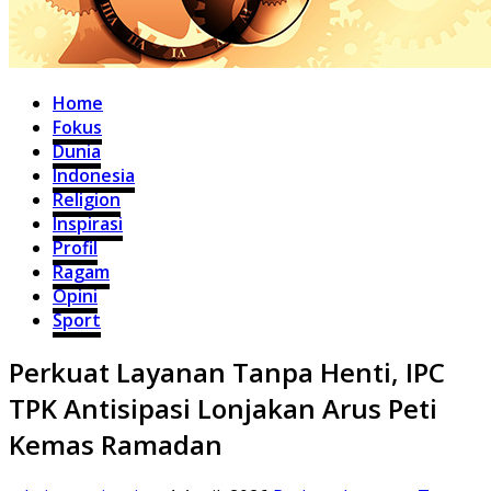
Home
Fokus
Dunia
Indonesia
Religion
Inspirasi
Profil
Ragam
Opini
Sport
Perkuat Layanan Tanpa Henti, IPC
TPK Antisipasi Lonjakan Arus Peti
Kemas Ramadan