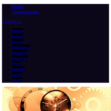
Home
Tentang Kami
Top Menu
Home
Fokus
Dunia
Indonesia
Religion
Inspirasi
Profil
Ragam
Opini
Sport