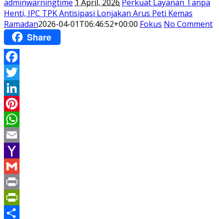
adminwarningtime
1 April, 2026
Perkuat Layanan Tanpa
Henti, IPC TPK Antisipasi Lonjakan Arus Peti Kemas
Ramadan
2026-04-01T06:46:52+00:00
Fokus
No Comment
Share
Facebook
Twitter
LinkedIn
Pinterest
WhatsApp
Email
Yahoo
Mail
Gmail
Print
PrintFriendly