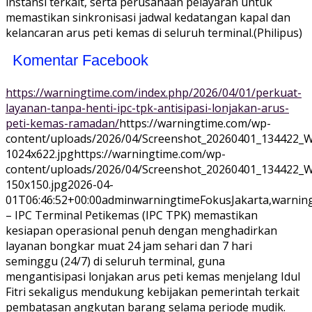
instansi terkait, serta perusahaan pelayaran untuk
memastikan sinkronisasi jadwal kedatangan kapal dan
kelancaran arus peti kemas di seluruh terminal.(Philipus)
Komentar Facebook
https://warningtime.com/index.php/2026/04/01/perkuat-
layanan-tanpa-henti-ipc-tpk-antisipasi-lonjakan-arus-
peti-kemas-ramadan/
https://warningtime.com/wp-
content/uploads/2026/04/Screenshot_20260401_134422_
1024x622.jpg
https://warningtime.com/wp-
content/uploads/2026/04/Screenshot_20260401_134422_
150x150.jpg
2026-04-
01T06:46:52+00:00
adminwarningtime
Fokus
Jakarta,warnin
– IPC Terminal Petikemas (IPC TPK) memastikan
kesiapan operasional penuh dengan menghadirkan
layanan bongkar muat 24 jam sehari dan 7 hari
seminggu (24/7) di seluruh terminal, guna
mengantisipasi lonjakan arus peti kemas menjelang Idul
Fitri sekaligus mendukung kebijakan pemerintah terkait
pembatasan angkutan barang selama periode mudik.