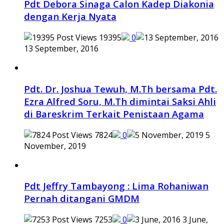
Pdt Debora Sinaga Calon Kadep Diakonia
dengan Kerja Nyata
19395
0
13 September, 2016
Pdt. Dr. Joshua Tewuh, M.Th bersama Pdt.
Ezra Alfred Soru, M.Th dimintai Saksi Ahli
di Bareskrim Terkait Penistaan Agama
7824
0
5
November, 2019
Pdt Jeffry Tambayong : Lima Rohaniwan
Pernah ditangani GMDM
7253
0
3 June,