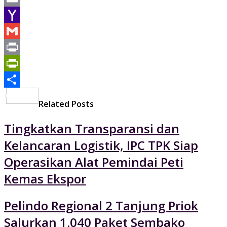
Email
Yahoo
Mail
Gmail
Print
PrintFriendly
Share
Related Posts
Tingkatkan Transparansi dan
Kelancaran Logistik, IPC TPK Siap
Operasikan Alat Pemindai Peti
Kemas Ekspor
Pelindo Regional 2 Tanjung Priok
Salurkan 1.040 Paket Sembako