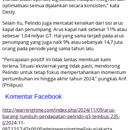
optimalisasi semua dijalankan secara konsisten,” kata
Desty.
Selain itu, Pelindo juga mencatat kenaikan dari sisi arus
kapal dan penumpang. Arus kapal naik sebesar 11% atau
sebesar 1,04 milyar GT. Hal yang sama terjadi pada arus
penumpang yang juga naik 9% atau sebanyak 14,7 juta
orang pada periode yang sama tahun lalu.
“Pencapaian positif ini tidak lantas membuat kami
terlena. Situasi eksternal yang tidak pasti, mendorong
Pelindo untuk tetap fokus mempertahankan momentum
pertumbuhan ini hingga akhir tahun 2024,” pungkas Arif.
(Philipus)
Komentar Facebook
http://warningtime.com/index.php/2024/11/09/arus-
barang-tumbuh-pendapatan-pelindo-q3-tembus-235-
t/
2024-11-
09T12:57:47+00:00
adminwarningtime
Fokus
Jakarta,