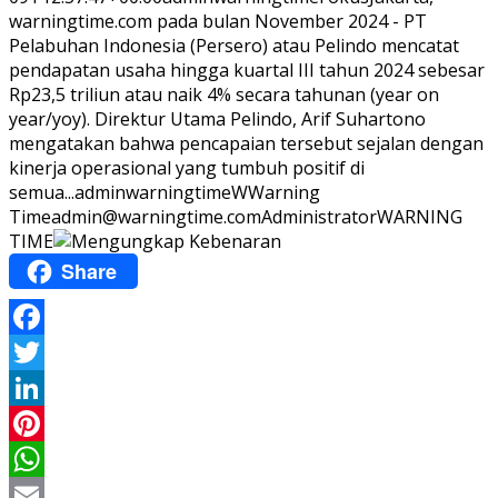
warningtime.com pada bulan November 2024 - PT
Pelabuhan Indonesia (Persero) atau Pelindo mencatat
pendapatan usaha hingga kuartal III tahun 2024 sebesar
Rp23,5 triliun atau naik 4% secara tahunan (year on
year/yoy). Direktur Utama Pelindo, Arif Suhartono
mengatakan bahwa pencapaian tersebut sejalan dengan
kinerja operasional yang tumbuh positif di
semua...
adminwarningtime
WWarning
Time
admin@warningtime.com
Administrator
WARNING
TIME
Share
Facebook
Twitter
LinkedIn
Pinterest
WhatsApp