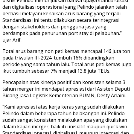
bisnis Pelindo menunjukkan bahwa upaya standardisasi
dan digitalisasi operasional yang Pelindo jalankan telah
berhasil melayani kenaikan arus barang yang terjadi.
Standardisasi ini tentu dilakukan secara terintegrasi
dengan stakeholders dan pengguna jasa yang
berdampak pada penurunan port stay di pelabuhan.”
ujar Arif.
Total arus barang non peti kemas mencapai 146 juta ton
pada triwulan III-2024, tumbuh 16% dibandingkan
periode yang sama tahun lalu. Total arus peti kemas juga
ikut tumbuh sebesar 7% menjadi 13,8 juta TEUs.
Pencapaian atas kinerja positif dan konsisten selama 3
tahun merger ini mendapat apresiasi dari Asisten Deputi
Bidang Jasa Logistik Kementerian BUMN, Desty Arlaini.
“Kami apresiasi atas kerja keras yang sudah dilakukan
Pelindo dalam beberapa tahun belakangan ini. Pelindo
sudah sangat konsisten melakukan apa yang dituliskan
dalam kajian merger, baik itu inisiatif maupun quick win.
Standardisasi operasi, digitalisasi, maupun integrasi dan