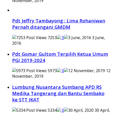
November, 2019
Pdt Jeffry Tambayong : Lima Rohaniwan
Pernah ditangani GMDM
7253
0
3 June,
2016
Pdt Gomar Gultom Terpilih Ketua Umum
PGI 2019-2024
5973
0
12
November, 2019
Lumbung Nusantara Sumbang APD RS
Medika Tangerang dan Bantu Sembako
ke STT IKAT
5334
0
30 April,