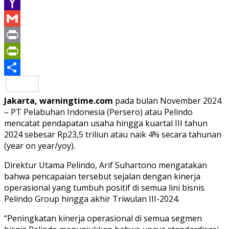
Email
Yahoo
Mail
Gmail
Print
PrintFriendly
Share
Jakarta, warningtime.com
pada bulan November 2024
– PT Pelabuhan Indonesia (Persero) atau Pelindo
mencatat pendapatan usaha hingga kuartal III tahun
2024 sebesar Rp23,5 triliun atau naik 4% secara tahunan
(year on year/yoy).
Direktur Utama Pelindo, Arif Suhartono mengatakan
bahwa pencapaian tersebut sejalan dengan kinerja
operasional yang tumbuh positif di semua lini bisnis
Pelindo Group hingga akhir Triwulan III-2024.
“Peningkatan kinerja operasional di semua segmen