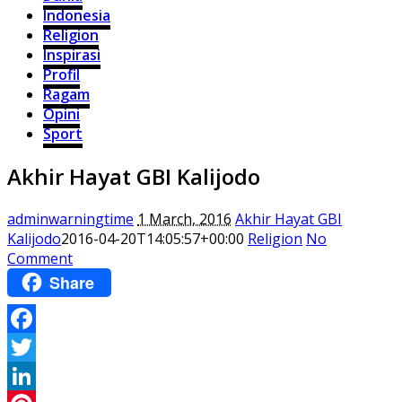
Indonesia
Religion
Inspirasi
Profil
Ragam
Opini
Sport
Akhir Hayat GBI Kalijodo
adminwarningtime
1 March, 2016
Akhir Hayat GBI
Kalijodo
2016-04-20T14:05:57+00:00
Religion
No
Comment
Share
Facebook
Twitter