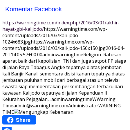
Komentar Facebook
https://warningtime.com/index.php/2016/03/01/akhir-
hayat-gbi-kalijodo/
https://warningtime.com/wp-
content/uploads/2016/03/kali-jodo-
1024x683.jpg
https://warningtime.com/wp-
content/uploads/2016/03/kali-jodo-150x150.jpg
2016-04-
20T14:05:57+00:00
adminwarningtime
Religion
Ratusan
aparat baik dari kepolisian, TNI dan juga satpot PP siaga
di jalan Raya Tabagus Angke tepatnya diatas jembatan
kali Banjir Kanal, sementara disisi kanan tepatnya diatas
jembatan puluhan mobil dari berbagai stasiun televisi
swasta siap memberitakan perkembangan terbaru dari
kawasan Kalijodo tepatnya di jalan Kepanduan II,
Kelurahan Pejagalan,...
adminwarningtime
WWarning
Time
admin@warningtime.com
Administrator
WARNING
TIME
Share