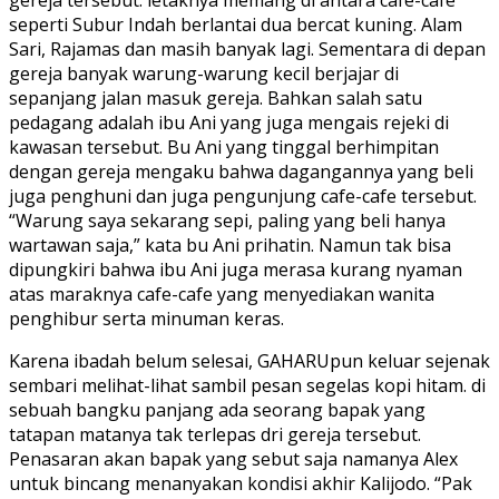
gereja tersebut. letaknya memang di antara cafe-cafe
seperti Subur Indah berlantai dua bercat kuning. Alam
Sari, Rajamas dan masih banyak lagi. Sementara di depan
gereja banyak warung-warung kecil berjajar di
sepanjang jalan masuk gereja. Bahkan salah satu
pedagang adalah ibu Ani yang juga mengais rejeki di
kawasan tersebut. Bu Ani yang tinggal berhimpitan
dengan gereja mengaku bahwa dagangannya yang beli
juga penghuni dan juga pengunjung cafe-cafe tersebut.
“Warung saya sekarang sepi, paling yang beli hanya
wartawan saja,” kata bu Ani prihatin. Namun tak bisa
dipungkiri bahwa ibu Ani juga merasa kurang nyaman
atas maraknya cafe-cafe yang menyediakan wanita
penghibur serta minuman keras.
Karena ibadah belum selesai, GAHARUpun keluar sejenak
sembari melihat-lihat sambil pesan segelas kopi hitam. di
sebuah bangku panjang ada seorang bapak yang
tatapan matanya tak terlepas dri gereja tersebut.
Penasaran akan bapak yang sebut saja namanya Alex
untuk bincang menanyakan kondisi akhir Kalijodo. “Pak