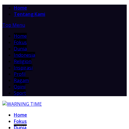
Home
Tentang Kami
Top Menu
Home
Fokus
Dunia
Indonesia
Religion
Inspirasi
Profil
Ragam
Opini
Sport
Home
Fokus
Dunia