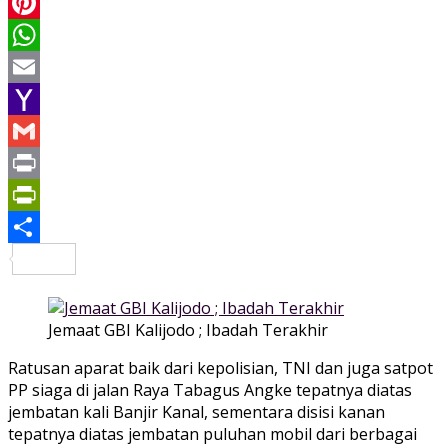
LinkedIn
Pinterest
WhatsApp
Email
Yahoo
Mail
Gmail
Print
PrintFriendly
Share
Jemaat GBI Kalijodo ; Ibadah Terakhir
Ratusan aparat baik dari kepolisian, TNI dan juga satpot
PP siaga di jalan Raya Tabagus Angke tepatnya diatas
jembatan kali Banjir Kanal, sementara disisi kanan
tepatnya diatas jembatan puluhan mobil dari berbagai