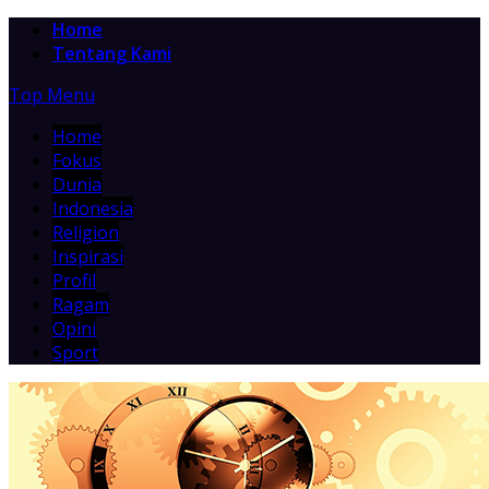
Home
Tentang Kami
Top Menu
Home
Fokus
Dunia
Indonesia
Religion
Inspirasi
Profil
Ragam
Opini
Sport