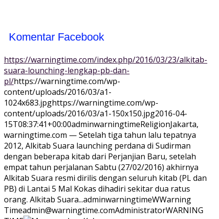
Komentar Facebook
https://warningtime.com/index.php/2016/03/23/alkitab-
suara-lounching-lengkap-pb-dan-
pl/
https://warningtime.com/wp-
content/uploads/2016/03/a1-
1024x683.jpg
https://warningtime.com/wp-
content/uploads/2016/03/a1-150x150.jpg
2016-04-
15T08:37:41+00:00
adminwarningtime
Religion
Jakarta,
warningtime.com — Setelah tiga tahun lalu tepatnya
2012, Alkitab Suara launching perdana di Sudirman
dengan beberapa kitab dari Perjanjian Baru, setelah
empat tahun perjalanan Sabtu (27/02/2016) akhirnya
Alkitab Suara resmi dirilis dengan seluruh kitab (PL dan
PB) di Lantai 5 Mal Kokas dihadiri sekitar dua ratus
orang. Alkitab Suara...
adminwarningtime
WWarning
Time
admin@warningtime.com
Administrator
WARNING