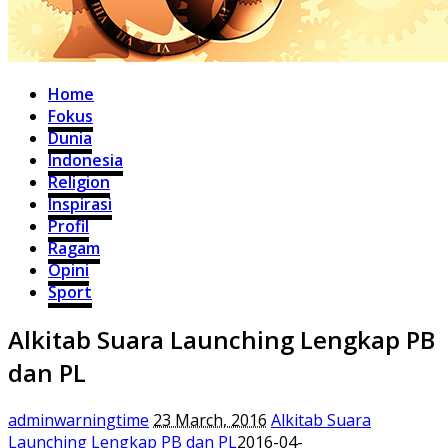
Home
Fokus
Dunia
Indonesia
Religion
Inspirasi
Profil
Ragam
Opini
Sport
Alkitab Suara Launching Lengkap PB
dan PL
adminwarningtime
23 March, 2016
Alkitab Suara
Launching Lengkap PB dan PL
2016-04-