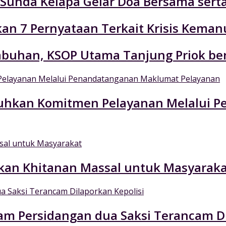
n Sunda Kelapa Gelar Doa Bersama ser
an 7 Pernyataan Terkait Krisis Keman
labuhan, KSOP Utama Tanjung Priok be
Teguhkan Komitmen Pelayanan Melalui
kan Khitanan Massal untuk Masyaraka
am Persidangan dua Saksi Terancam Di