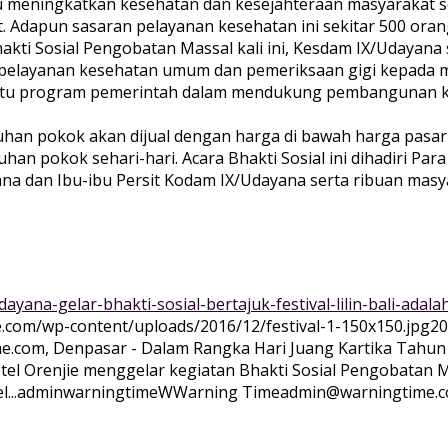
u meningkatkan kesehatan dan kesejahteraan masyarakat s
 Adapun sasaran pelayanan kesehatan ini sekitar 500 oran
hakti Sosial Pengobatan Massal kali ini, Kesdam IX/Udaya
u pelayanan kesehatan umum dan pemeriksaan gigi kepada 
bantu program pemerintah dalam mendukung pembangunan k
tuhan pokok akan dijual dengan harga di bawah harga pas
 pokok sehari-hari. Acara Bhakti Sosial ini dihadiri Par
a dan Ibu-ibu Persit Kodam IX/Udayana serta ribuan masya
yana-gelar-bhakti-sosial-bertajuk-festival-lilin-bali-adal
e.com/wp-content/uploads/2016/12/festival-1-150x150.jpg
20
e.com, Denpasar - Dalam Rangka Hari Juang Kartika Tahun
Orenjie menggelar kegiatan Bhakti Sosial Pengobatan Mass
...
adminwarningtime
WWarning
Time
admin@warningtime.