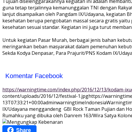
Tujuan diselenggarakannya kegiatan ini adalah membant
guna tetap terjalinnya kemanunggalan TNI dengan Rakyat.
lanjut disampaikan oleh Pangdam IX/Udayana, kegiatan B
kesehatan berupa pengobatan massal secara gratis yait
kesehatan sesuai standar. Kegiatan ini juga turut mem
Untuk kegiatan Pasar Murah, berbagai jenis bahan kebu
meringankan beban masyarakat dalam pemenuhan kebutuhan
Sekda Kodya Denpasar, Para Prajurit/PNS Kodam IX/Udayan
Komentar Facebook
https://warningtime.com/index.php/2016/12/13/kodam-ixuda
content/uploads/2016/12/festival-1.jpg
https://warningtim
13T07:33:21+00:00
adminwarningtime
Indonesia
Warningtim
IX/Udayana menggandeng GBI Rock Taman Pujian dan Hotel 
Rumahku yang dibuka oleh Danrem 163/Wira Satya Kolonel
Share