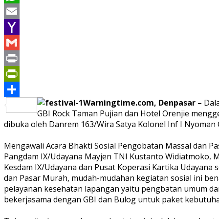
WhatsApp
Email
Yahoo
Mail
Gmail
Print
PrintFriendly
Warningtime.com, Denpasar –
Dal
Share
GBI Rock Taman Pujian dan Hotel Orenjie menggel
dibuka oleh Danrem 163/Wira Satya Kolonel Inf I Nyoman Ca
Mengawali Acara Bhakti Sosial Pengobatan Massal dan 
Pangdam IX/Udayana Mayjen TNI Kustanto Widiatmoko, M.D
Kesdam IX/Udayana dan Pusat Koperasi Kartika Udayana s
dan Pasar Murah, mudah-mudahan kegiatan sosial ini ben
pelayanan kesehatan lapangan yaitu pengbatan umum da
bekerjasama dengan GBI dan Bulog untuk paket kebutuha