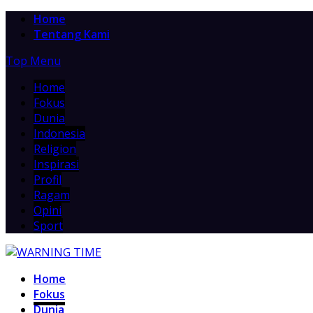
Home
Tentang Kami
Top Menu
Home
Fokus
Dunia
Indonesia
Religion
Inspirasi
Profil
Ragam
Opini
Sport
Home
Fokus
Dunia