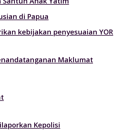
ta Santun Anak Yatim
usian di Papua
rikan kebijakan penyesuaian YOR
 Penandatanganan Maklumat
t
laporkan Kepolisi