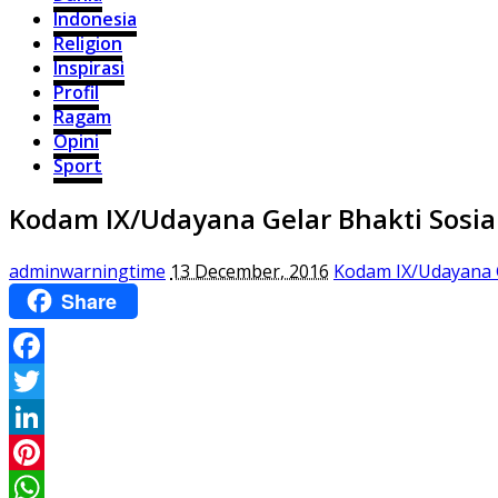
Indonesia
Religion
Inspirasi
Profil
Ragam
Opini
Sport
Kodam IX/Udayana Gelar Bhakti Sosial 
adminwarningtime
13 December, 2016
Kodam IX/Udayana Ge
Share
Facebook
Twitter
LinkedIn
Pinterest