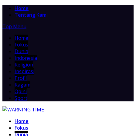
Home
Tentang Kami
Top Menu
Home
Fokus
Dunia
Indonesia
Religion
Inspirasi
Profil
Ragam
Opini
Sport
Home
Fokus
Dunia