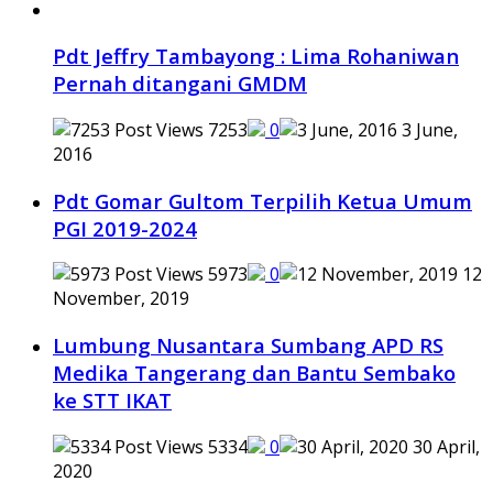
Pdt Jeffry Tambayong : Lima Rohaniwan
Pernah ditangani GMDM
7253
0
3 June,
2016
Pdt Gomar Gultom Terpilih Ketua Umum
PGI 2019-2024
5973
0
12
November, 2019
Lumbung Nusantara Sumbang APD RS
Medika Tangerang dan Bantu Sembako
ke STT IKAT
5334
0
30 April,
2020