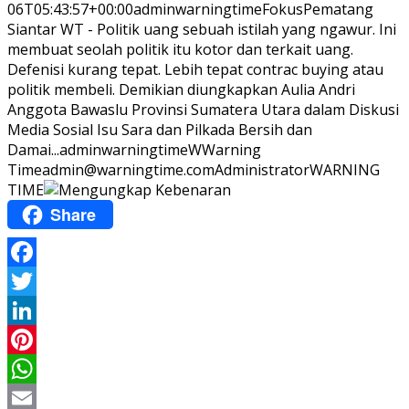
06T05:43:57+00:00
adminwarningtime
Fokus
Pematang
Siantar WT - Politik uang sebuah istilah yang ngawur. Ini
membuat seolah politik itu kotor dan terkait uang.
Defenisi kurang tepat. Lebih tepat contrac buying atau
politik membeli. Demikian diungkapkan Aulia Andri
Anggota Bawaslu Provinsi Sumatera Utara dalam Diskusi
Media Sosial Isu Sara dan Pilkada Bersih dan
Damai...
adminwarningtime
WWarning
Time
admin@warningtime.com
Administrator
WARNING
TIME
Share
Facebook
Twitter
LinkedIn
Pinterest
WhatsApp