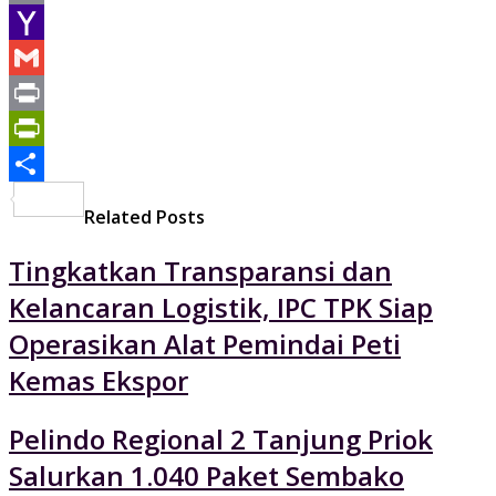
Email
Yahoo
Mail
Gmail
Print
PrintFriendly
Share
Related Posts
Tingkatkan Transparansi dan
Kelancaran Logistik, IPC TPK Siap
Operasikan Alat Pemindai Peti
Kemas Ekspor
Pelindo Regional 2 Tanjung Priok
Salurkan 1.040 Paket Sembako