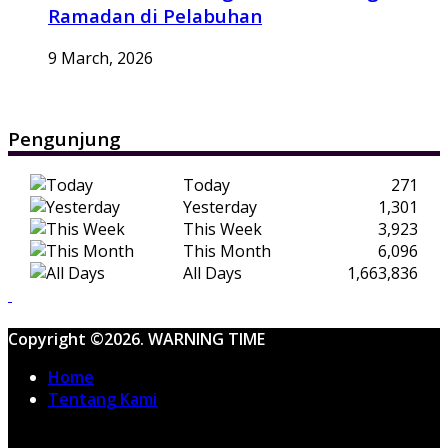
Ramadan di Pelabuhan
9 March, 2026
Pengunjung
Today
271
Yesterday
1,301
This Week
3,923
This Month
6,096
All Days
1,663,836
Copyright ©2026. WARNING TIME
Home
Tentang Kami