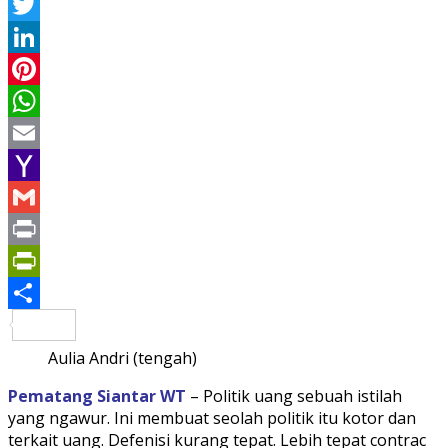
Facebook
Twitter
LinkedIn
Pinterest
WhatsApp
Email
Yahoo
Mail
Gmail
Print
PrintFriendly
Share
Aulia Andri (tengah)
Pematang Siantar WT
– Politik uang sebuah istilah
yang ngawur. Ini membuat seolah politik itu kotor dan
terkait uang. Defenisi kurang tepat. Lebih tepat contrac