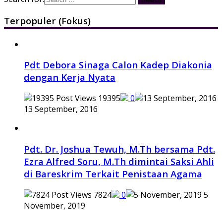
Terpopuler (Fokus)
Pdt Debora Sinaga Calon Kadep Diakonia
dengan Kerja Nyata
19395
0
13 September, 2016
Pdt. Dr. Joshua Tewuh, M.Th bersama Pdt.
Ezra Alfred Soru, M.Th dimintai Saksi Ahli
di Bareskrim Terkait Penistaan Agama
7824
0
5
November, 2019