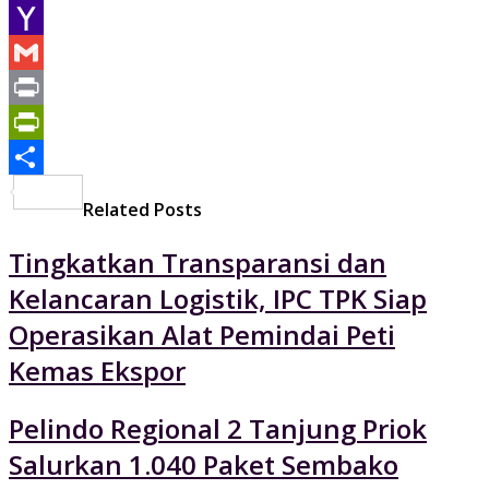
Email
Yahoo
Mail
Gmail
Print
PrintFriendly
Share
Related Posts
Tingkatkan Transparansi dan
Kelancaran Logistik, IPC TPK Siap
Operasikan Alat Pemindai Peti
Kemas Ekspor
Pelindo Regional 2 Tanjung Priok
Salurkan 1.040 Paket Sembako