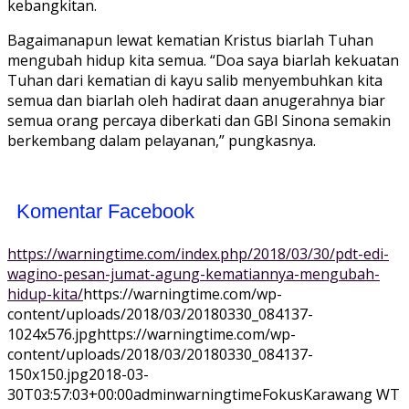
kebangkitan.
Bagaimanapun lewat kematian Kristus biarlah Tuhan
mengubah hidup kita semua. “Doa saya biarlah kekuatan
Tuhan dari kematian di kayu salib menyembuhkan kita
semua dan biarlah oleh hadirat daan anugerahnya biar
semua orang percaya diberkati dan GBI Sinona semakin
berkembang dalam pelayanan,” pungkasnya.
Komentar Facebook
https://warningtime.com/index.php/2018/03/30/pdt-edi-
wagino-pesan-jumat-agung-kematiannya-mengubah-
hidup-kita/
https://warningtime.com/wp-
content/uploads/2018/03/20180330_084137-
1024x576.jpg
https://warningtime.com/wp-
content/uploads/2018/03/20180330_084137-
150x150.jpg
2018-03-
30T03:57:03+00:00
adminwarningtime
Fokus
Karawang WT