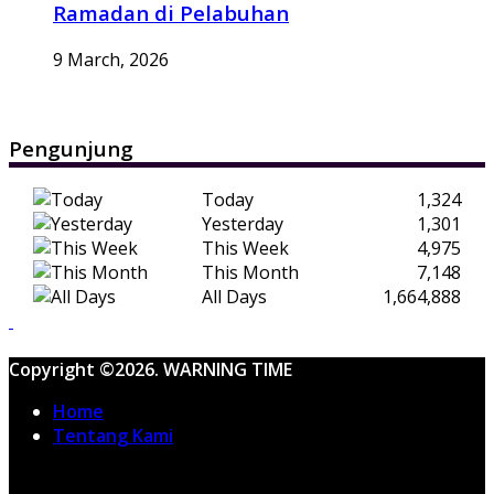
Ramadan di Pelabuhan
9 March, 2026
Pengunjung
Today
1,324
Yesterday
1,301
This Week
4,975
This Month
7,148
All Days
1,664,888
Copyright ©2026. WARNING TIME
Home
Tentang Kami