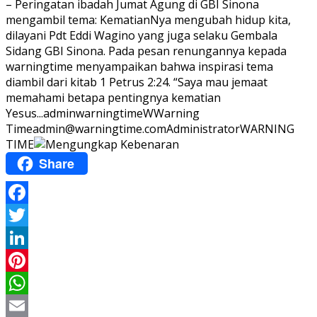
– Peringatan ibadah Jumat Agung di GBI Sinona
mengambil tema: KematianNya mengubah hidup kita,
dilayani Pdt Eddi Wagino yang juga selaku Gembala
Sidang GBI Sinona. Pada pesan renungannya kepada
warningtime menyampaikan bahwa inspirasi tema
diambil dari kitab 1 Petrus 2:24. “Saya mau jemaat
memahami betapa pentingnya kematian
Yesus...
adminwarningtime
WWarning
Time
admin@warningtime.com
Administrator
WARNING
TIME
Share
Facebook
Twitter
LinkedIn
Pinterest
WhatsApp