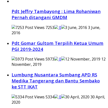
Pdt Jeffry Tambayong : Lima Rohaniwan
Pernah ditangani GMDM
7253
0
3 June,
2016
Pdt Gomar Gultom Terpilih Ketua Umum
PGI 2019-2024
5973
0
12
November, 2019
Lumbung Nusantara Sumbang APD RS
Medika Tangerang dan Bantu Sembako
ke STT IKAT
5334
0
30 April,
2020