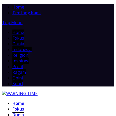
Home
Tentang Kami
Top Menu
Home
Fokus
Dunia
Indonesia
Religion
Inspirasi
Profil
Ragam
Opini
Sport
Home
Fokus
Dunia