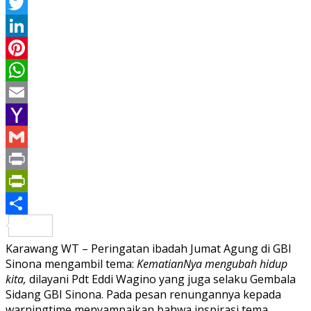
Facebook
Twitter
LinkedIn
Pinterest
WhatsApp
Email
Yahoo
Mail
Gmail
Print
PrintFriendly
Share
Karawang WT – Peringatan ibadah Jumat Agung di GBI
Sinona mengambil tema:
KematianNya mengubah hidup
kita,
dilayani Pdt Eddi Wagino yang juga selaku Gembala
Sidang GBI Sinona. Pada pesan renungannya kepada
warningtime menyampaikan bahwa inspirasi tema