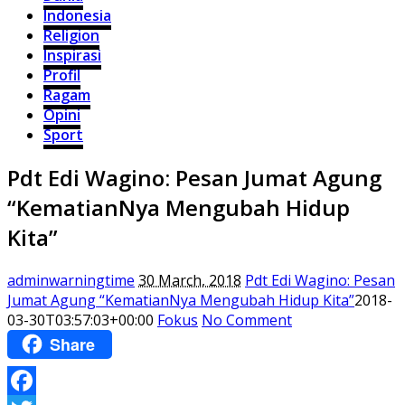
Indonesia
Religion
Inspirasi
Profil
Ragam
Opini
Sport
Pdt Edi Wagino: Pesan Jumat Agung
“KematianNya Mengubah Hidup
Kita”
adminwarningtime
30 March, 2018
Pdt Edi Wagino: Pesan
Jumat Agung “KematianNya Mengubah Hidup Kita”
2018-
03-30T03:57:03+00:00
Fokus
No Comment
Share