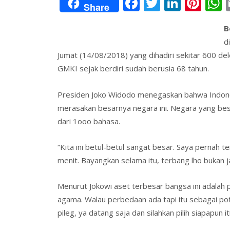
F
T
Li
Pi
Share
ac
w
n
nt
B
e
itt
k
er
a
d
b
er
e
e
s
Jumat (14/08/2018) yang dihadiri sekitar 600 dele
o
dI
st
GMKI sejak berdiri sudah berusia 68 tahun.
o
n
Presiden Joko Widodo menegaskan bahwa Indonesia
k
merasakan besarnya negara ini. Negara yang bes
dari 1ooo bahasa.
“Kita ini betul-betul sangat besar. Saya pernah 
menit. Bayangkan selama itu, terbang lho bukan ja
Menurut Jokowi aset terbesar bangsa ini adalah
agama. Walau perbedaan ada tapi itu sebagai poten
pileg, ya datang saja dan silahkan pilih siapapun it