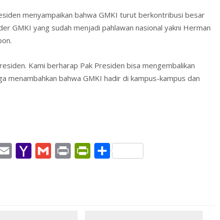
esiden menyampaikan bahwa GMKI turut berkontribusi besar
ader GMKI yang sudah menjadi pahlawan nasional yakni Herman
bon.
l presiden. Kami berharap Pak Presiden bisa mengembalikan
t juga menambahkan bahwa GMKI hadir di kampus-kampus dan
W
E
Y
G
Pr
Pr
S
h
m
a
m
in
in
h
t
ai
h
ai
t
tF
ar
l
o
l
ri
e
A
o
e