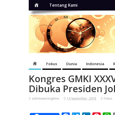
Home
Tentang Kami
Home
Fokus
Dunia
Indonesia
Kongres GMKI XXXV
Dibuka Presiden J
adminwarningtime
14 September, 2018
Fokus