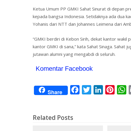
Ketua Umum PP GMKI Sahat Sinurat di depan pr
kepada bangsa Indonesia. Setidaknya ada dua k
Yohanis dari NTT dan Johannes Leimena dari Am
“GMKI berdiri di Kebon Sirih, dekat kantor waki
kantor GMKI di sana,” kata Sahat Sinaga. Saha
jutawan alumni yang mengabdi di seluruh.
Komentar Facebook
F
T
Li
Pi
Share
ac
w
n
nt
e
itt
k
er
a
b
er
e
e
s
Related Posts
o
dI
st