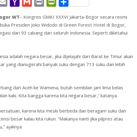
W
E
Y
G
Pr
Pr
S
h
m
a
m
in
in
h
ogor WT
– Kongres GMKI XXXVI Jakarta-Bogor secara resmi
t
ai
h
ai
t
tF
ar
ibuka Presiden Joko Widodo di Green Forest Hotel di Bogor,
l
o
l
ri
e
gasi dari 93 cabang dari seluruh Indonesia. Seperti diketahui
A
o
e
p
M
n
 adalah negara besar, jika dijelajahi dari Barat ke Timur akan
p
ai
dl
ar yang dianugerahi banyak suku dengan 713 suku dan lebih
l
y
terbang dari Aceh ke Wamena, butuh sembilan jam lima belas
lan kaki. Kita bangga karena kita negara besar,” katanya.
 persatuan, karena kita meski berbeda dan beragam suku dan
si besar kalau kita rukun. “Makanya nanti jika pilpres atau
u,” ajaknya.