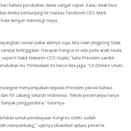
an bahwa perubahan dunia sangat cepat. Kalau tidak bisa
takan ketika berkunjung ke markas Facebook CEO Mark
bola dengan teknologi maya.
Bayangkan cuman pakai alatnya saja, kita main pingpong tidak
n sampai ketinggalan. Harapan bangsa ini ada pada anak muda.
 seperti Nabil Makarim CEO GoJek,” kata Presiden sambil
rubahan itu. Perbedaan itu harus kita jaga, “Ut Omnes Unum
 Yewangoe menyampaikan kepada Presiden Jokowi bahwa
dari 93 cabang seluruh Indonesia. “Meski pesertanya hanya
ih banyak penggembira,” tuturnya.
erlukan untuk pembiayaan Kongres GMKI sudah
elah menyumbang,” ujarnya disambut aplaus peserta.