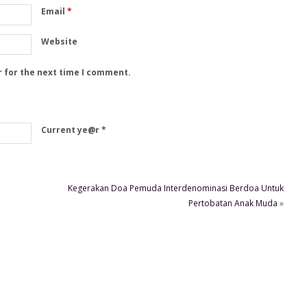
Email
*
Website
r for the next time I comment.
Current ye@r
*
Kegerakan Doa Pemuda Interdenominasi Berdoa Untuk
Pertobatan Anak Muda
»