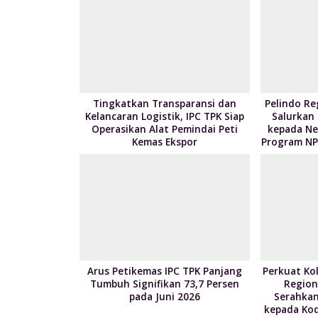
o
n
k
Tingkatkan Transparansi dan
Pelindo Re
Kelancaran Logistik, IPC TPK Siap
Salurkan
Operasikan Alat Pemindai Peti
kepada Nel
Kemas Ekspor
Program NP
Arus Petikemas IPC TPK Panjang
Perkuat Kol
Tumbuh Signifikan 73,7 Persen
Region
pada Juni 2026
Serahkan
kepada Kod