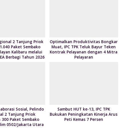
p
M
n
p
ai
dl
l
y
gional 2 Tanjung Priok
Optimalkan Produktivitas Bongkar
 1.040 Paket Sembako
Muat, IPC TPK Teluk Bayur Teken
ayan Kalibaru melalui
Kontrak Pelayanan dengan 4 Mitra
EA Berbagi Tahun 2026
Pelayaran
aborasi Sosial, Pelindo
Sambut HUT ke-13, IPC TPK
al 2 Tanjung Priok
Bukukan Peningkatan Kinerja Arus
 300 Paket Sembako
Peti Kemas 7 Persen
im 0502/Jakarta Utara