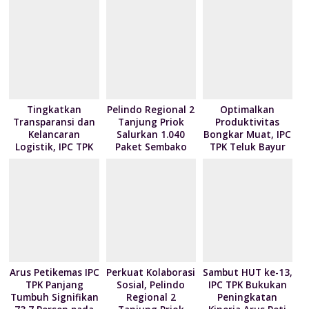
k
p
ai
n
l
dl
y
Tingkatkan
Pelindo Regional 2
Optimalkan
Transparansi dan
Tanjung Priok
Produktivitas
Kelancaran
Salurkan 1.040
Bongkar Muat, IPC
Logistik, IPC TPK
Paket Sembako
TPK Teluk Bayur
Siap Operasikan
kepada Nelayan
Teken Kontrak
Alat Pemindai Peti
Kalibaru melalui
Pelayanan dengan
Kemas Ekspor
Program NPEA
4 Mitra Pelayaran
Berbagi Tahun
2026
Arus Petikemas IPC
Perkuat Kolaborasi
Sambut HUT ke-13,
TPK Panjang
Sosial, Pelindo
IPC TPK Bukukan
Tumbuh Signifikan
Regional 2
Peningkatan