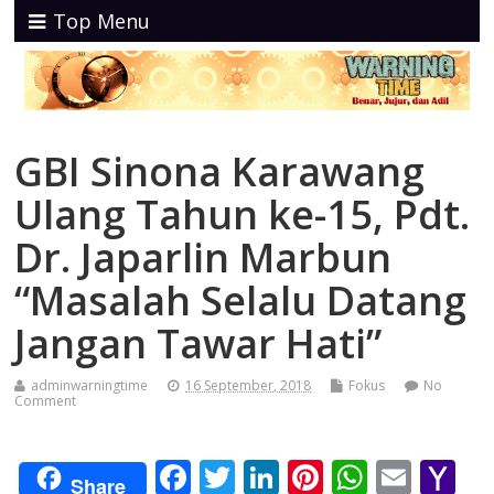
Top Menu
GBI Sinona Karawang
Ulang Tahun ke-15, Pdt.
Dr. Japarlin Marbun
“Masalah Selalu Datang
Jangan Tawar Hati”
adminwarningtime
16 September, 2018
Fokus
No
Comment
F
T
Li
Pi
W
E
Y
Share