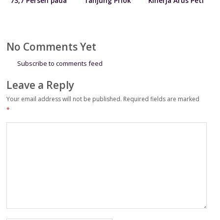
73,7 Persen pada
Tanjung Priok
Kinerja Arus Peti
Juni 2026
Serahkan 300
Kemas 7 Persen
Paket Sembako
kepada Kodim
0502/Jakarta Utara
No Comments Yet
Subscribe to comments feed
Leave a Reply
Your email address will not be published.
Required fields are marked
*