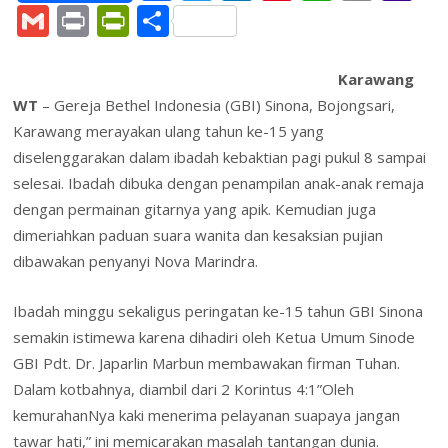
ac
w
n
nt
h
m
a
G
Pr
Pr
S
e
itt
k
er
at
ai
h
m
in
in
h
b
er
e
e
s
l
o
ai
t
tF
ar
Karawang
o
dI
st
A
o
WT
– Gereja Bethel Indonesia (GBI) Sinona, Bojongsari,
l
ri
e
Karawang merayakan ulang tahun ke-15 yang
o
n
p
M
e
diselenggarakan dalam ibadah kebaktian pagi pukul 8 sampai
k
p
ai
n
selesai. Ibadah dibuka dengan penampilan anak-anak remaja
l
dl
dengan permainan gitarnya yang apik. Kemudian juga
y
dimeriahkan paduan suara wanita dan kesaksian pujian
dibawakan penyanyi Nova Marindra.
Ibadah minggu sekaligus peringatan ke-15 tahun GBI Sinona
semakin istimewa karena dihadiri oleh Ketua Umum Sinode
GBI Pdt. Dr. Japarlin Marbun membawakan firman Tuhan.
Dalam kotbahnya, diambil dari 2 Korintus 4:1”Oleh
kemurahanNya kaki menerima pelayanan suapaya jangan
tawar hati,” ini memicarakan masalah tantangan dunia.