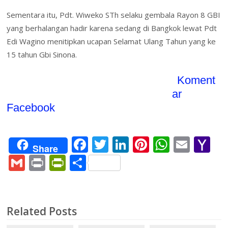
Sementara itu, Pdt. Wiweko STh selaku gembala Rayon 8 GBI
yang berhalangan hadir karena sedang di Bangkok lewat Pdt
Edi Wagino menitipkan ucapan Selamat Ulang Tahun yang ke
15 tahun Gbi Sinona.
Koment
ar
Facebook
F
T
Li
Pi
W
E
Y
Share
ac
w
n
nt
h
m
a
G
Pr
Pr
S
e
itt
k
er
at
ai
h
m
in
in
h
b
er
e
e
s
l
o
ai
t
tF
ar
o
dI
st
A
o
l
ri
e
Related Posts
o
n
p
M
e