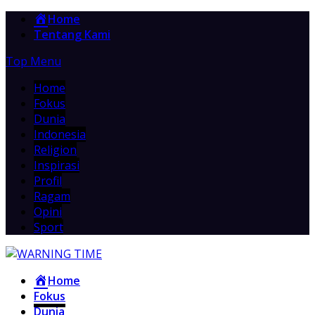
Home
Tentang Kami
Top Menu
Home
Fokus
Dunia
Indonesia
Religion
Inspirasi
Profil
Ragam
Opini
Sport
Home
Fokus
Dunia