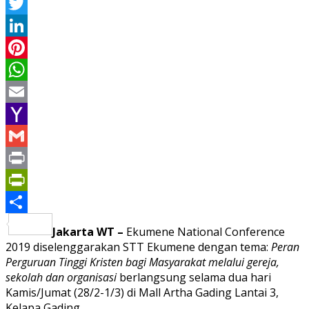
Facebook
Twitter
LinkedIn
Pinterest
WhatsApp
Email
Yahoo
Mail
Gmail
Print
PrintFriendly
Share
Jakarta WT –
Ekumene National Conference
2019 diselenggarakan STT Ekumene dengan tema:
Peran
Perguruan Tinggi Kristen bagi Masyarakat melalui gereja,
sekolah dan organisasi
berlangsung selama dua hari
Kamis/Jumat (28/2-1/3) di Mall Artha Gading Lantai 3,
Kelapa Gading.