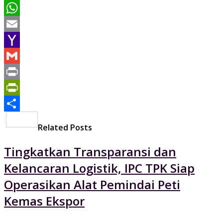
Pinterest
WhatsApp
Email
Yahoo
Mail
Gmail
Print
PrintFriendly
Share
Related Posts
Tingkatkan Transparansi dan
Kelancaran Logistik, IPC TPK Siap
Operasikan Alat Pemindai Peti
Kemas Ekspor