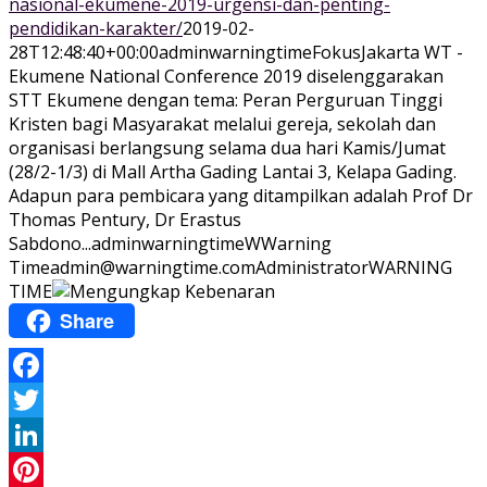
nasional-ekumene-2019-urgensi-dan-penting-
pendidikan-karakter/
2019-02-
28T12:48:40+00:00
adminwarningtime
Fokus
Jakarta WT -
Ekumene National Conference 2019 diselenggarakan
STT Ekumene dengan tema: Peran Perguruan Tinggi
Kristen bagi Masyarakat melalui gereja, sekolah dan
organisasi berlangsung selama dua hari Kamis/Jumat
(28/2-1/3) di Mall Artha Gading Lantai 3, Kelapa Gading.
Adapun para pembicara yang ditampilkan adalah Prof Dr
Thomas Pentury, Dr Erastus
Sabdono...
adminwarningtime
WWarning
Time
admin@warningtime.com
Administrator
WARNING
TIME
Share
Facebook
Twitter
LinkedIn