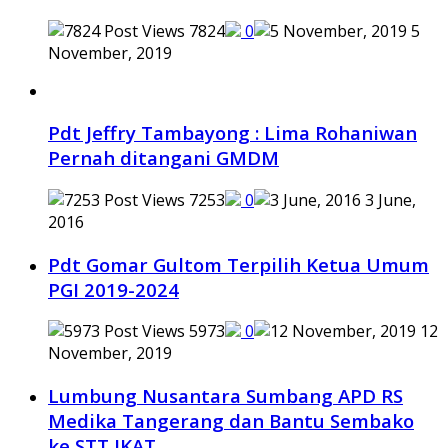
7824
0
5
November, 2019
Pdt Jeffry Tambayong : Lima Rohaniwan
Pernah ditangani GMDM
7253
0
3 June,
2016
Pdt Gomar Gultom Terpilih Ketua Umum
PGI 2019-2024
5973
0
12
November, 2019
Lumbung Nusantara Sumbang APD RS
Medika Tangerang dan Bantu Sembako
ke STT IKAT