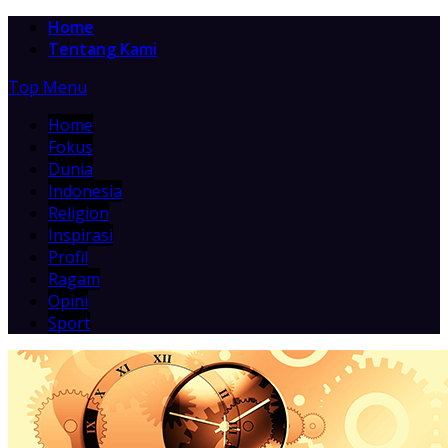
Home
Tentang Kami
Top Menu
Home
Fokus
Dunia
Indonesia
Religion
Inspirasi
Profil
Ragam
Opini
Sport