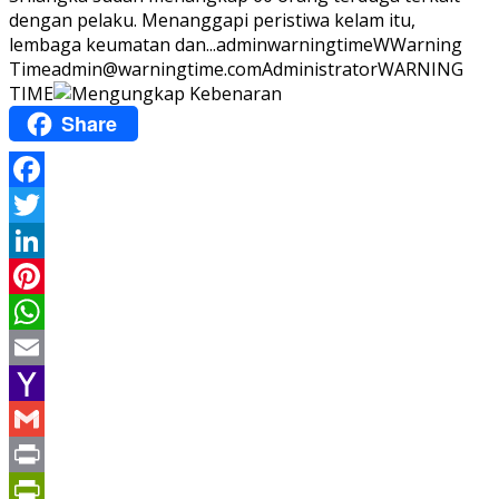
dengan pelaku. Menanggapi peristiwa kelam itu,
lembaga keumatan dan...
adminwarningtime
WWarning
Time
admin@warningtime.com
Administrator
WARNING
TIME
Share
Facebook
Twitter
LinkedIn
Pinterest
WhatsApp
Email
Yahoo
Mail
Gmail
Print