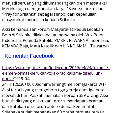
menjadi seruan yang dikumandangkan oleh massa aksi.
Mereka juga menggunakan tagar “Save Srilanka” dan
“Pray for Srilanka” sebagai simbol dari kepedulian
masyarakat Indonesia kepada Srilanka.
Aksi kemanusiaan Forum Masyarakat Peduli Ledakan
Bom di Srilanka dilaksanakan bersama oleh Vox Point
Indonesia, Pemuda Katolik, PMKRI, PEWARNA Indonesia,
KEMADA Baja, Mata Katolik dan LINKO AMMI. (Pewarna)
Komentar Facebook
https://warningtime.com/index.php/2019/04/24/forum-7-
elemen-ormas-serukan-tolak-radikalisme-diseluruh-
dunia/
2019-04-
24T14:26:30+00:00
adminwarningtime
Home
Jakarta WT-
Aksi teroris yang mengebom tiga gereja dan tiga hotel
mewah di hari Paskah memakan korban 359 orang. Aksi
bunuh diri yang dilakukan teroris mendapat kecaman
dan kutukan di seluruh antero dunia. Pemerintah
Srilangka sudah menangkap 60 orang terduga terkait