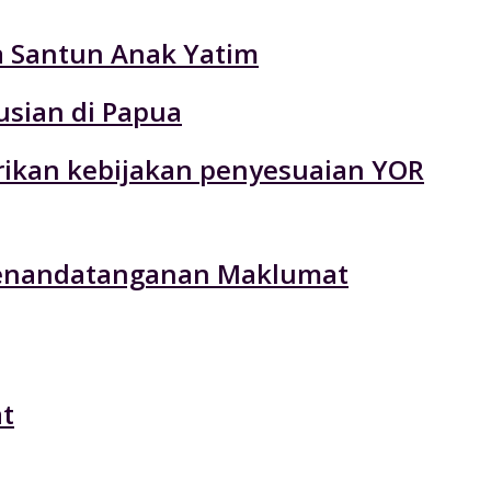
ta Santun Anak Yatim
usian di Papua
rikan kebijakan penyesuaian YOR
 Penandatanganan Maklumat
t