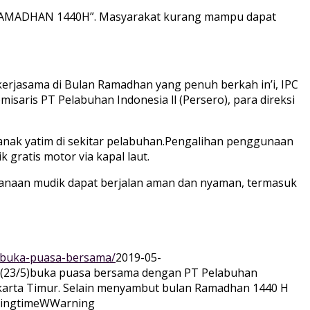
R RAMADHAN 1440H”. Masyarakat kurang mampu dapat
erjasama di Bulan Ramadhan yang penuh berkah in’i, IPC
saris PT Pelabuhan Indonesia ll (Persero), para direksi
anak yatim di sekitar pelabuhan.Pengalihan penggunaan
ratis motor via kapal laut.
sanaan mudik dapat berjalan aman dan nyaman, termasuk
k-buka-puasa-bersama/
2019-05-
s (23/5)buka puasa bersama dengan PT Pelabuhan
akarta Timur. Selain menyambut bulan Ramadhan 1440 H
ingtime
WWarning