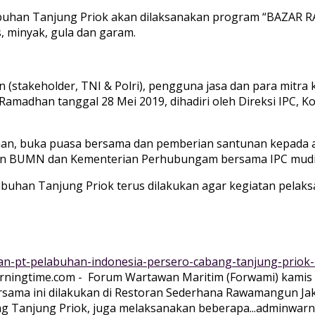
labuhan Tanjung Priok akan dilaksanakan program “BAZA
 minyak, gula dan garam.
takeholder, TNI & Polri), pengguna jasa dan para mitra k
adhan tanggal 28 Mei 2019, dihadiri oleh Direksi IPC, Komi
dhan, buka puasa bersama dan pemberian santunan kepada 
an BUMN dan Kementerian Perhubungam bersama IPC mudik g
buhan Tanjung Priok terus dilakukan agar kegiatan pelak
dan-pt-pelabuhan-indonesia-persero-cabang-tanjung-prio
arningtime.com - Forum Wartawan Maritim (Forwami) kami
ersama ini dilakukan di Restoran Sederhana Rawamangun J
ng Tanjung Priok, juga melaksanakan beberapa...
adminwarn