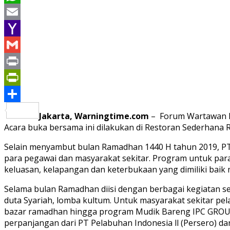
WhatsApp
Email
Yahoo
Mail
Gmail
Print
PrintFriendly
Share
Jakarta, Warningtime.com
– Forum Wartawan Ma
Acara buka bersama ini dilakukan di Restoran Sederhana
Selain menyambut bulan Ramadhan 1440 H tahun 2019, PT
para pegawai dan masyarakat sekitar. Program untuk pa
keluasan, kelapangan dan keterbukaan yang dimiliki baik ma
Selama bulan Ramadhan diisi dengan berbagai kegiatan sep
duta Syariah, lomba kultum. Untuk masyarakat sekitar pe
bazar ramadhan hingga program Mudik Bareng IPC GROUP 
perpanjangan dari PT Pelabuhan Indonesia ll (Persero) d