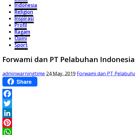
Indonesia
Religion
Inspirasi
Profil
Ragam
Opini
Sport
Forwami dan PT Pelabuhan Indonesia
adminwarningtime
24 May, 2019
Forwami dan PT Pelabuha
Share
Facebook
Twitter
LinkedIn
Pinterest