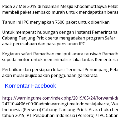
Pada 27 Mei 2019 di halaman Mesjid Khodamuttaqwa Pe
membeli paket sembako murah untuk mendapatkan beras,
Tahun ini IPC menyiapkan 7500 paket untuk diberikan.
Untuk memperat hubungan dengan Instansi Pemerintahan (s
Cabang Tanjung Priok serta mengadakan program Safari Ram
anak perusahaan dan para pensiunan IPC.
Kegiatan safari Ramadhan meliputi acara tausiyah Rama
sepeda motor untuk meminimalisir laka lantas Kementeri
Perbaikan dan persiapan lokasi Terminal Penumpang Pela
akan mulai diujicobakan penggunaan garbarata.
Komentar Facebook
https://warningtime.com/index.php/2019/05/24/forwami-
24T10:44:06+00:00
adminwarningtime
Indonesia
Jakarta, W
Indonesia (Persero) Cabang Tanjung Priok. Acara buka b
tahun 2019, PT Pelabuhan Indonesia (Persero) / IPC Caba