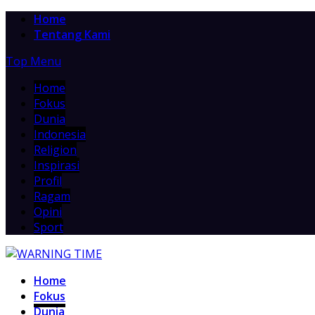
Home
Tentang Kami
Top Menu
Home
Fokus
Dunia
Indonesia
Religion
Inspirasi
Profil
Ragam
Opini
Sport
Home
Fokus
Dunia