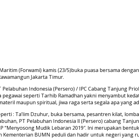
ritim (Forwami) kamis (23/5)buka puasa bersama dengan 
 Rawamangun Jakarta Timur.
 Pelabuhan Indonesia (Persero) / IPC Cabang Tanjung Pri
ra pegawai seperti Tarhib Ramadhan yakni menyambut ked
teril maupun spiritual, jiwa raga serta segala apa yang ada
erti : Ta’lim Dzuhur, buka bersama, pesantren kilat, lomb
labuhan, PT Pelabuhan Indonesia ll (Persero) cabang Tanj
“Menyosong Mudik Lebaran 2019″. lni merupakan bentuk n
an Kementerian BUMN peduli dan hadir untuk negeri yang ru