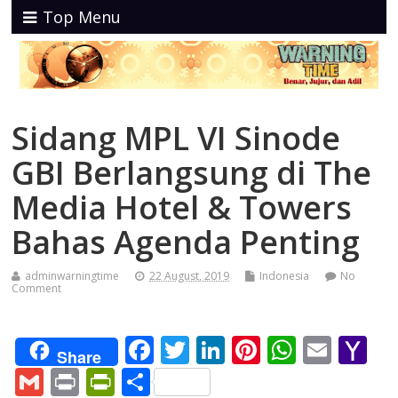
Top Menu
Sidang MPL VI Sinode
GBI Berlangsung di The
Media Hotel & Towers
Bahas Agenda Penting
adminwarningtime
22 August, 2019
Indonesia
No
Comment
F
T
Li
Pi
W
E
Y
Share
ac
w
n
nt
h
m
a
G
Pr
Pr
S