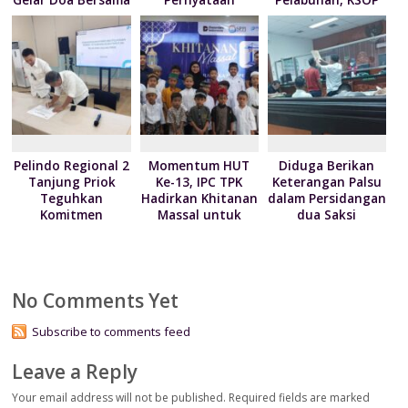
Gelar Doa Bersama
Pernyataan
Pelabuhan, KSOP
serta Santun Anak
Terkait Krisis
Utama Tanjung
Yatim
Kemanusian di
Priok berikan
Papua
kebijakan
penyesuaian YOR
Pelindo Regional 2
Momentum HUT
Diduga Berikan
Tanjung Priok
Ke-13, IPC TPK
Keterangan Palsu
Teguhkan
Hadirkan Khitanan
dalam Persidangan
Komitmen
Massal untuk
dua Saksi
Pelayanan Melalui
Masyarakat
Terancam
Penandatanganan
Dilaporkan Kepolisi
Maklumat
Pelayanan
No Comments Yet
Subscribe to comments feed
Leave a Reply
Your email address will not be published.
Required fields are marked