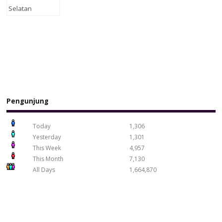
Pengunjung
Today
1,306
Yesterday
1,301
This Week
4,957
This Month
7,130
All Days
1,664,870