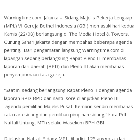
e
itt
k
er
at
ai
h
m
in
in
h
b
er
e
e
s
l
o
ai
t
tF
ar
Warningtime.com Jakarta – Sidang Majelis Pekerja Lengkap
o
dI
st
A
o
l
ri
e
(MPL) VI Gereja Bethel Indonesia (GBI) memasuki hari kedua,
o
n
p
M
e
Kamis (22/08) berlangsung di The Media Hotel & Towers,
k
p
ai
n
Gunung Sahari Jakarta dengan membahas beberapa agenda
l
penting. Dari pengamatan langsung Warningtime.com di
dl
lapangan sedang berlangsung Rapat Pleno II membahas
y
laporan dari daerah (BPD) dan Pleno III akan membahas
penyempurnaan tata gereja.
“Saat ini sedang berlangsung Rapat Pleno II dengan agenda
laporan BPD-BPD dan nanti sore dilanjutkan Pleno III
agenda pemilihan Majelis Pusat. Kemarin sendiri membahas
tata cara sidang dan pemilihan pimpinan sidang,” kata Pdt
Naftali Untung, MTh selaku Wasekum BPH GBI.
Dijelaskan Naftali, Sidang MPL dihadiri 125 anggota dari