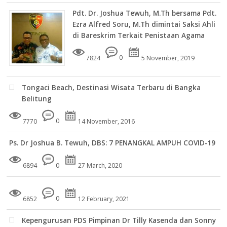
Pdt. Dr. Joshua Tewuh, M.Th bersama Pdt.
Ezra Alfred Soru, M.Th dimintai Saksi Ahli
di Bareskrim Terkait Penistaan Agama
7824
0
5 November, 2019
Tongaci Beach, Destinasi Wisata Terbaru di Bangka
Belitung
7770
0
14 November, 2016
Ps. Dr Joshua B. Tewuh, DBS: 7 PENANGKAL AMPUH COVID-19
6894
0
27 March, 2020
6852
0
12 February, 2021
Kepengurusan PDS Pimpinan Dr Tilly Kasenda dan Sonny