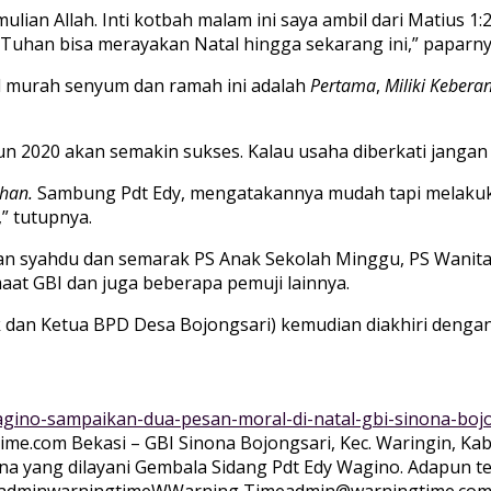
ian Allah. Inti kotbah malam ini saya ambil dari Matius 1:2
Tuhan bisa merayakan Natal hingga sekarang ini,” paparny
nal murah senyum dan ramah ini adalah
Pertama
,
Miliki Keberan
n 2020 akan semakin sukses. Kalau usaha diberkati jangan
han.
Sambung Pdt Edy, mengatakannya mudah tapi melakuk
 tutupnya.
an syahdu dan semarak PS Anak Sekolah Minggu, PS Wanita 
aat GBI dan juga beberapa pemuji lainnya.
ek dan Ketua BPD Desa Bojongsari) kemudian diakhiri den
agino-sampaikan-dua-pesan-moral-di-natal-gbi-sinona-boj
ime.com Bekasi – GBI Sinona Bojongsari, Kec. Waringin, Ka
yang dilayani Gembala Sidang Pdt Edy Wagino. Adapun tema 