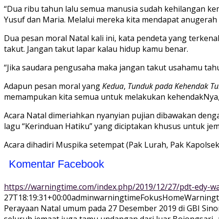
“Dua ribu tahun lalu semua manusia sudah kehilangan kemul
Yusuf dan Maria. Melalui mereka kita mendapat anugerah 
Dua pesan moral Natal kali ini, kata pendeta yang terke
takut. Jangan takut lapar kalau hidup kamu benar.
“Jika saudara pengusaha maka jangan takut usahamu tahu
Adapun pesan moral yang
Kedua
,
Tunduk pada Kehendak Tu
memampukan kita semua untuk melakukan kehendakNya,”
Acara Natal dimeriahkan nyanyian pujian dibawakan deng
lagu “Kerinduan Hatiku” yang diciptakan khusus untuk jem
Acara dihadiri Muspika setempat (Pak Lurah, Pak Kapols
Komentar Facebook
https://warningtime.com/index.php/2019/12/27/pdt-edy-w
27T18:19:31+00:00
adminwarningtime
Fokus
Home
Warningt
Perayaan Natal umum pada 27 Desember 2019 di GBI Sinona 