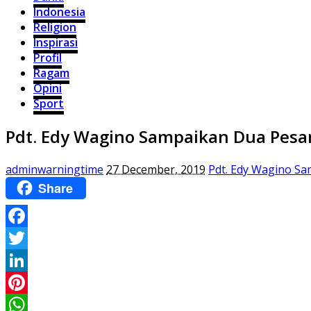
Indonesia
Religion
Inspirasi
Profil
Ragam
Opini
Sport
Pdt. Edy Wagino Sampaikan Dua Pesan
adminwarningtime
27 December, 2019
Pdt. Edy Wagino Sa
Share
Facebook
Twitter
LinkedIn
Pinterest