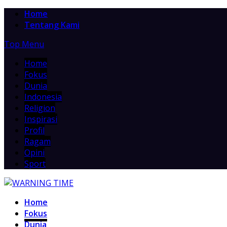
Home
Tentang Kami
Top Menu
Home
Fokus
Dunia
Indonesia
Religion
Inspirasi
Profil
Ragam
Opini
Sport
Home
Fokus
Dunia