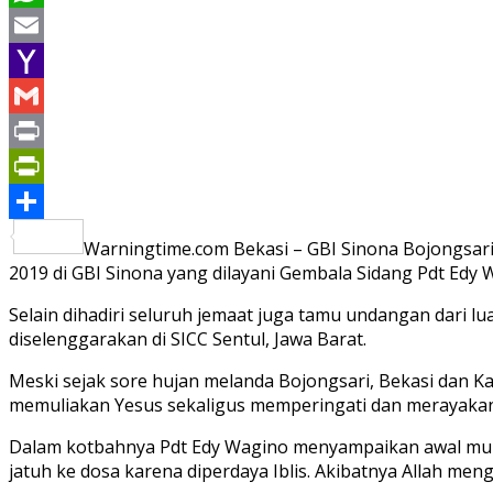
WhatsApp
Email
Yahoo
Mail
Gmail
Print
PrintFriendly
Share
Warningtime.com Bekasi – GBI Sinona Bojongsari
2019 di GBI Sinona yang dilayani Gembala Sidang Pdt Edy 
Selain dihadiri seluruh jemaat juga tamu undangan dari lu
diselenggarakan di SICC Sentul, Jawa Barat.
Meski sejak sore hujan melanda Bojongsari, Bekasi dan 
memuliakan Yesus sekaligus memperingati dan merayakan 
Dalam kotbahnya Pdt Edy Wagino menyampaikan awal mula
jatuh ke dosa karena diperdaya Iblis. Akibatnya Allah me