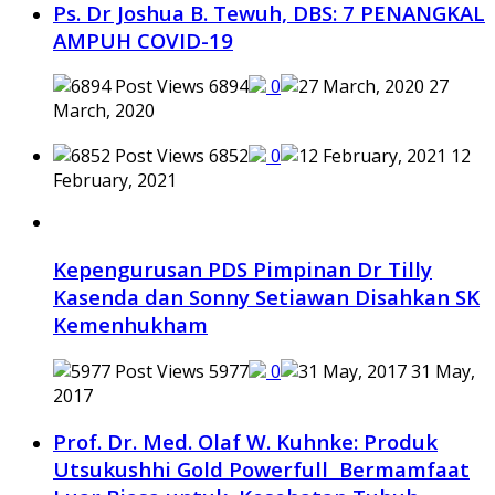
Ps. Dr Joshua B. Tewuh, DBS: 7 PENANGKAL
AMPUH COVID-19
6894
0
27
March, 2020
6852
0
12
February, 2021
Kepengurusan PDS Pimpinan Dr Tilly
Kasenda dan Sonny Setiawan Disahkan SK
Kemenhukham
5977
0
31 May,
2017
Prof. Dr. Med. Olaf W. Kuhnke: Produk
Utsukushhi Gold Powerfull Bermamfaat