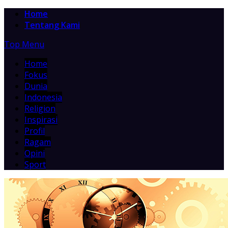
Home
Tentang Kami
Top Menu
Home
Fokus
Dunia
Indonesia
Religion
Inspirasi
Profil
Ragam
Opini
Sport