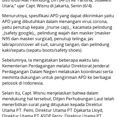
distribusi Alat Pelindung Diri (APD) ke Tahuna, Sulawesi
Utara,” ujar Capt. Wisnu di Jakarta, Senin (6/4).
Menurutnya, spesifikasi APD yang dapat dikirimkan yaitu
APD yang dibutuhkan dalam menangani virus corona,
yaitu penutup kepala _(nurse cap),_ kacamata pelindung
_(safety google),_ pelindung wajah dan masker (masker
N95 dan masker surgical), penutup telinga, jas
lab/apron/cover all suit, sarung tangan, dan pelindung
kaki/sepatu (sepatu boots/safety shoes).
Sebelumnya, Ia mengatakan beberapa waktu lalu
Kementerian Perdagangan melalui Direktorat Jenderal
Perdagangan Dalam Negeri melakukan koordinasi serta
meminta dukungan untuk pengiriman APD ke berbagai
pelosok di Indonesia.
Selain itu, Capt. Wisnu menjelaskan bahwa dalam
mendukung hal tersebut, Ditjen Perhubungan Laut telah
menerbitkan surat yang ditujukan kepada Direktur
Utama PT. Pelni, Direktur Utama PT Djakarta Lloyd,
Direktur Utama PT ASDP Ferry, Direktur Utama PT