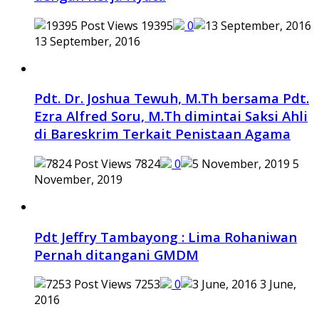
19395
0
13 September, 2016
Pdt. Dr. Joshua Tewuh, M.Th bersama Pdt.
Ezra Alfred Soru, M.Th dimintai Saksi Ahli
di Bareskrim Terkait Penistaan Agama
7824
0
5
November, 2019
Pdt Jeffry Tambayong : Lima Rohaniwan
Pernah ditangani GMDM
7253
0
3 June,
2016