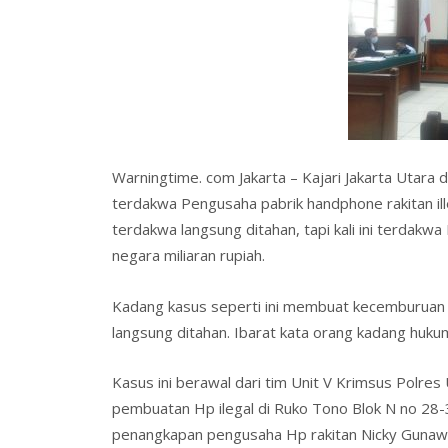
o
dI
st
o
n
k
Warningtime. com Jakarta – Kajari Jakarta Utar
terdakwa Pengusaha pabrik handphone rakitan ill
terdakwa langsung ditahan, tapi kali ini terdak
negara miliaran rupiah.
Kadang kasus seperti ini membuat kecemburuan k
langsung ditahan. Ibarat kata orang kadang huku
Kasus ini berawal dari tim Unit V Krimsus Polre
pembuatan Hp ilegal di Ruko Tono Blok N no 28-
penangkapan pengusaha Hp rakitan Nicky Gunawan