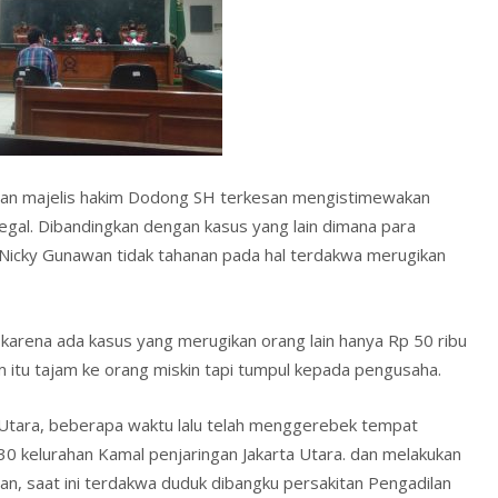
A
o
e
p
M
n
p
ai
dl
l
y
a dan majelis hakim Dodong SH terkesan mengistimewakan
egal. Dibandingkan dengan kasus yang lain dimana para
wa Nicky Gunawan tidak tahanan pada hal terdakwa merugikan
arena ada kasus yang merugikan orang lain hanya Rp 50 ribu
m itu tajam ke orang miskin tapi tumpul kepada pengusaha.
s Utara, beberapa waktu lalu telah menggerebek tempat
30 kelurahan Kamal penjaringan Jakarta Utara. dan melakukan
, saat ini terdakwa duduk dibangku persakitan Pengadilan