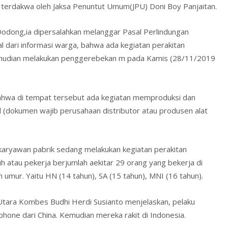
ai terdakwa oleh Jaksa Penuntut Umum(JPU) Doni Boy Panjaitan.
Dodong,ia dipersalahkan melanggar Pasal Perlindungan
l dari informasi warga, bahwa ada kegiatan perakitan
kemudian melakukan penggerebekan m pada Kamis (28/11/2019
 bahwa di tempat tersebut ada kegiatan memproduksi dan
el (dokumen wajib perusahaan distributor atau produsen alat
karyawan pabrik sedang melakukan kegiatan perakitan
 atau pekerja berjumlah aekitar 29 orang yang bekerja di
h umur. Yaitu HN (14 tahun), SA (15 tahun), MNI (16 tahun).
Utara Kombes Budhi Herdi Susianto menjelaskan, pelaku
one dari China. Kemudian mereka rakit di Indonesia.