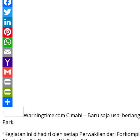
Facebook
Twitter
LinkedIn
Pinterest
WhatsApp
Email
Yahoo
Mail
Gmail
Print
PrintFriendly
Share
Warningtime.com Cimahi – Baru saja usai berlan
Park.
“Kegiatan ini dihadiri oleh setiap Perwakilan dari Fork