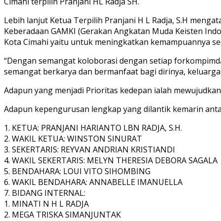
Cimahi terpilih Pranjani HL Radja SH.
Lebih lanjut Ketua Terpilih Pranjani H L Radja, S.H men
Keberadaan GAMKI (Gerakan Angkatan Muda Keisten Indon
Kota Cimahi yaitu untuk meningkatkan kemampuannya seca
“Dengan semangat koloborasi dengan setiap forkompimda 
semangat berkarya dan bermanfaat bagi dirinya, keluarg
Adapun yang menjadi Prioritas kedepan ialah mewujudka
Adapun kepengurusan lengkap yang dilantik kemarin antar
1. KETUA​​​: PRANJANI HARIANTO LBN RADJA, S.H.
2. WAKIL KETUA​​: WINSTON SINURAT
3. SEKERTARIS​​: REYVAN ANDRIAN KRISTIANDI
4. WAKIL SEKERTARIS​: MELYN THERESIA DEBORA SAGALA
5. BENDAHARA​​: LOUI VITO SIHOMBING
6. WAKIL BENDAHARA​: ANNABELLE IMANUELLA
7. BIDANG INTERNAL​:
1. MINATI N H L RADJA
2. MEGA TRISKA SIMANJUNTAK