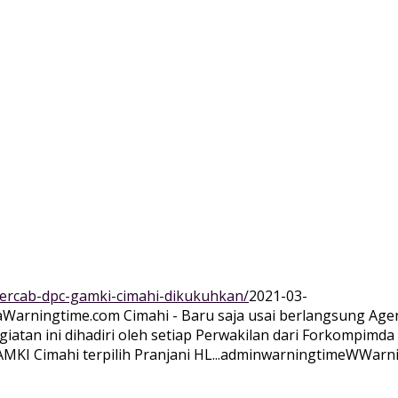
percab-dpc-gamki-cimahi-dikukuhkan/
2021-03-
a
Warningtime.com Cimahi - Baru saja usai berlangsung Ag
Kegiatan ini dihadiri oleh setiap Perwakilan dari Forkompi
KI Cimahi terpilih Pranjani HL...
adminwarningtime
WWarn