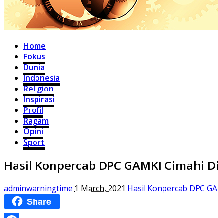
Home
Fokus
Dunia
Indonesia
Religion
Inspirasi
Profil
Ragam
Opini
Sport
Hasil Konpercab DPC GAMKI Cimahi 
adminwarningtime
1 March, 2021
Hasil Konpercab DPC G
Share