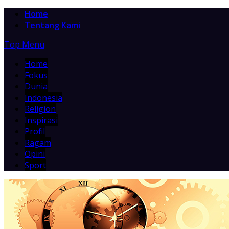
Home
Tentang Kami
Top Menu
Home
Fokus
Dunia
Indonesia
Religion
Inspirasi
Profil
Ragam
Opini
Sport