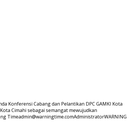
enda Konferensi Cabang dan Pelantikan DPC GAMKI Kota
mda Kota Cimahi sebagai semangat mewujudkan
ing
Time
admin@warningtime.com
Administrator
WARNING