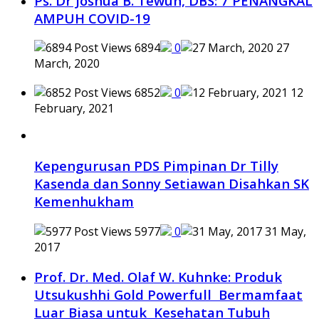
Ps. Dr Joshua B. Tewuh, DBS: 7 PENANGKAL
AMPUH COVID-19
6894
0
27
March, 2020
6852
0
12
February, 2021
Kepengurusan PDS Pimpinan Dr Tilly
Kasenda dan Sonny Setiawan Disahkan SK
Kemenhukham
5977
0
31 May,
2017
Prof. Dr. Med. Olaf W. Kuhnke: Produk
Utsukushhi Gold Powerfull Bermamfaat
Luar Biasa untuk Kesehatan Tubuh