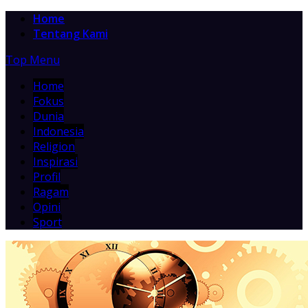
Home
Tentang Kami
Top Menu
Home
Fokus
Dunia
Indonesia
Religion
Inspirasi
Profil
Ragam
Opini
Sport