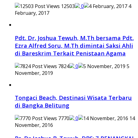
12503
0
4
February, 2017
Pdt. Dr. Joshua Tewuh, M.Th bersama Pdt.
Ezra Alfred Soru, M.Th dimintai Saksi Ahli
di Bareskrim Terkait Penistaan Agama
7824
0
5
November, 2019
Tongaci Beach, Destinasi Wisata Terbaru
di Bangka Belitung
7770
0
14
November, 2016