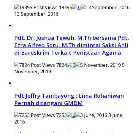
19395
0
13 September, 2016
Pdt. Dr. Joshua Tewuh, M.Th bersama Pdt.
Ezra Alfred Soru, M.Th dimintai Saksi Ahli
di Bareskrim Terkait Penistaan Agama
7824
0
5
November, 2019
Pdt Jeffry Tambayong : Lima Rohaniwan
Pernah ditangani GMDM
7253
0
3 June,
2016