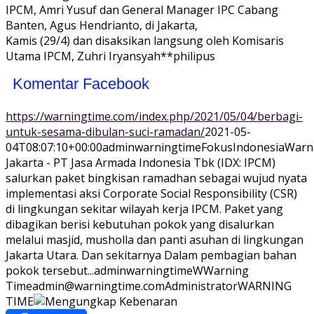
IPCM, Amri Yusuf dan General Manager IPC Cabang
Banten, Agus Hendrianto, di Jakarta,
Kamis (29/4) dan disaksikan langsung oleh Komisaris
Utama IPCM, Zuhri Iryansyah**philipus
Komentar Facebook
https://warningtime.com/index.php/2021/05/04/berbagi-
untuk-sesama-dibulan-suci-ramadan/
2021-05-
04T08:07:10+00:00
adminwarningtime
Fokus
Indonesia
Warn
Jakarta - PT Jasa Armada Indonesia Tbk (IDX: IPCM)
salurkan paket bingkisan ramadhan sebagai wujud nyata
implementasi aksi Corporate Social Responsibility (CSR)
di lingkungan sekitar wilayah kerja IPCM. Paket yang
dibagikan berisi kebutuhan pokok yang disalurkan
melalui masjid, musholla dan panti asuhan di lingkungan
Jakarta Utara. Dan sekitarnya Dalam pembagian bahan
pokok tersebut...
adminwarningtime
WWarning
Time
admin@warningtime.com
Administrator
WARNING
TIME