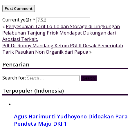
Current ye@r
*
«
Penyesuaian Tarif Lo-Lo dan Storage di Lingkungan
Pelabuhan Tanjung Priok Mendapat Dukungan dari
Asosiasi Terkait.
Pdt Dr Ronny Mandang Ketum PGLII Desak Pemerintah
Tarik Pasukan Non Organik dari Papua
»
Pencarian
Search for:
Terpopuler (Indonesia)
Agus Harimurti Yudhoyono Didoakan Para
Pendeta Maju DKI 1