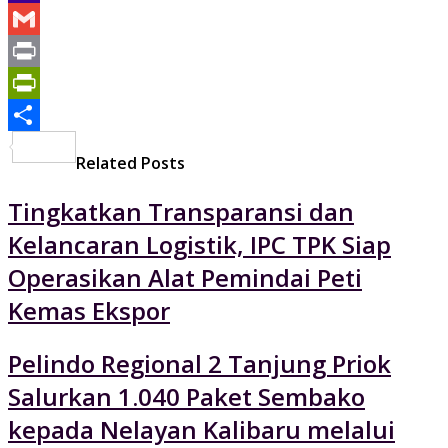
Yahoo
Mail
Gmail
Print
PrintFriendly
Share
Related Posts
Tingkatkan Transparansi dan
Kelancaran Logistik, IPC TPK Siap
Operasikan Alat Pemindai Peti
Kemas Ekspor
Pelindo Regional 2 Tanjung Priok
Salurkan 1.040 Paket Sembako
kepada Nelayan Kalibaru melalui