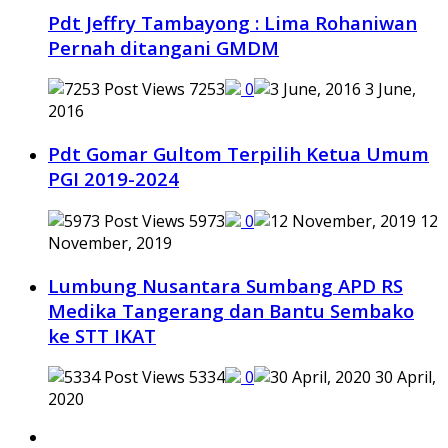
Pdt Jeffry Tambayong : Lima Rohaniwan
Pernah ditangani GMDM
7253
0
3 June,
2016
Pdt Gomar Gultom Terpilih Ketua Umum
PGI 2019-2024
5973
0
12
November, 2019
Lumbung Nusantara Sumbang APD RS
Medika Tangerang dan Bantu Sembako
ke STT IKAT
5334
0
30 April,
2020