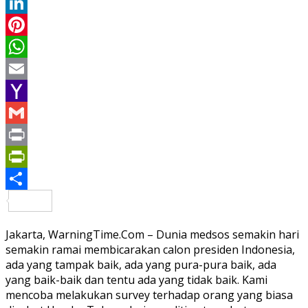
Twitter
LinkedIn
Pinterest
WhatsApp
Email
Yahoo
Mail
Gmail
Print
PrintFriendly
Share
Jakarta, WarningTime.Com – Dunia medsos semakin hari
semakin ramai membicarakan calon presiden Indonesia,
ada yang tampak baik, ada yang pura-pura baik, ada
yang baik-baik dan tentu ada yang tidak baik. Kami
mencoba melakukan survey terhadap orang yang biasa