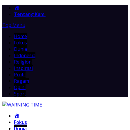
Home
Tentang Kami
Top Menu
Home
Fokus
Dunia
Indonesia
Religion
Inspirasi
Profil
Ragam
Opini
Sport
Home
Fokus
Dunia