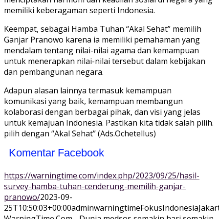
memiliki keberagaman seperti Indonesia.
Keempat, sebagai Hamba Tuhan “Akal Sehat” memilih
Ganjar Pranowo karena ia memiliki pemahaman yang
mendalam tentang nilai-nilai agama dan kemampuan
untuk menerapkan nilai-nilai tersebut dalam kebijakan
dan pembangunan negara.
Adapun alasan lainnya termasuk kemampuan
komunikasi yang baik, kemampuan membangun
kolaborasi dengan berbagai pihak, dan visi yang jelas
untuk kemajuan Indonesia. Pastikan kita tidak salah pilih.
pilih dengan “Akal Sehat” (Ads.Ochetellus)
Komentar Facebook
https://warningtime.com/index.php/2023/09/25/hasil-
survey-hamba-tuhan-cenderung-memilih-ganjar-
pranowo/
2023-09-
25T10:50:03+00:00
adminwarningtime
Fokus
Indonesia
Jakar
WarningTime.Com - Dunia medsos semakin hari semakin