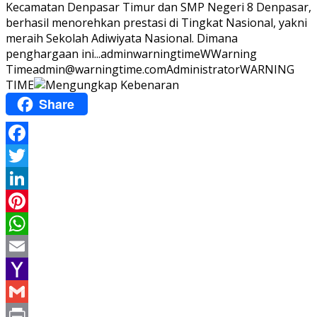
Kecamatan Denpasar Timur dan SMP Negeri 8 Denpasar,
berhasil menorehkan prestasi di Tingkat Nasional, yakni
meraih Sekolah Adiwiyata Nasional. Dimana
penghargaan ini...
adminwarningtime
WWarning
Time
admin@warningtime.com
Administrator
WARNING
TIME
Share
Facebook
Twitter
LinkedIn
Pinterest
WhatsApp
Email
Yahoo
Mail
Gmail