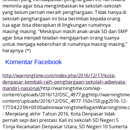
meminta agar bisa mengimbaskan ke sekolah-sekolah
yang belum pernah meraih penghargaan. Tidak hanya di
sekolah penghargaan ini bisa berimbas kepada orang
tua agar bisa diterapkan di lingkungan rumahnya
masing-masing. ‘’Meskipun masih anak-anak SD dan SMP
agar bisa menjadi teladan mengajarkan orang tuanya
untuk menjaga kebersihan di rumahnya masing-masing,’’
harapnya. (*)
Komentar Facebook
http://warningtime.com/index.php/2016/12/17/kota-
denpasar-kembali-raih-penghargaan-sekolah-adiwiyata-
mandiri-nasional/
http://warningtime.com/wp-
content/uploads/2016/12/DSC_4977.jpg
http://warningtim
content/uploads/2016/12/DSC_4977-150x150.jpg
2016-12-
17T04:22:06+00:00
adminwarningtime
Ragam
Warningtime
- Menjelang akhir Tahun 2016, Kota Denpasar tidak
pernah sepi dari prestasi. Kali ini sekolah SD Negeri 5
Tonja Kecamatan Denpasar Utara, SD Negeri 10 Sumerta