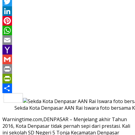
Facebook
Twitter
LinkedIn
Pinterest
WhatsApp
Email
Yahoo
Mail
Gmail
Print
PrintFriendly
Share
Sekda Kota Denpasar AAN Rai Iswara foto bersama K
Warningtime.com,DENPASAR – Menjelang akhir Tahun
2016, Kota Denpasar tidak pernah sepi dari prestasi. Kali
ini sekolah SD Negeri 5 Tonja Kecamatan Denpasar