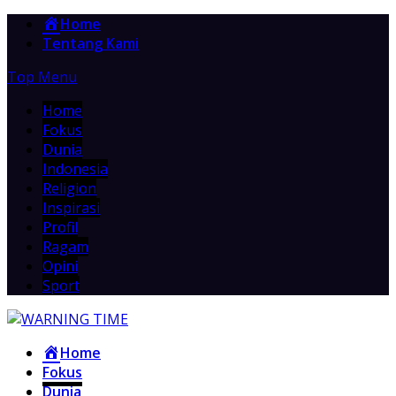
Home
Tentang Kami
Top Menu
Home
Fokus
Dunia
Indonesia
Religion
Inspirasi
Profil
Ragam
Opini
Sport
Home
Fokus
Dunia