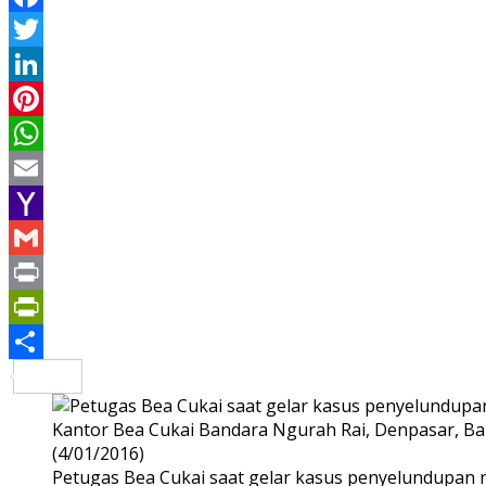
Facebook
Twitter
LinkedIn
Pinterest
WhatsApp
Email
Yahoo
Mail
Gmail
Print
PrintFriendly
Share
Petugas Bea Cukai saat gelar kasus penyelundupan 