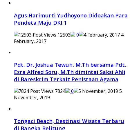
Agus Harimurti Yudhoyono Didoakan Para
Pendeta Maju DKI 1
12503
0
4
February, 2017
Pdt. Dr. Joshua Tewuh, M.Th bersama Pdt.
Ezra Alfred Soru, M.Th dimintai Saksi Ahli
di Bareskrim Terkait Penistaan Agama
7824
0
5
November, 2019
Tongaci Beach, Destinasi Wisata Terbaru
di Bangka Belitung