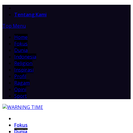
Home
Tentang Kami
Top Menu
Home
Fokus
Dunia
Indonesia
Religion
Inspirasi
Profil
Ragam
Opini
Sport
Home
Fokus
Dunia