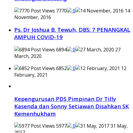
7770
0
14
November, 2016
Ps. Dr Joshua B. Tewuh, DBS: 7 PENANGKAL
AMPUH COVID-19
6894
0
27
March, 2020
6852
0
12
February, 2021
Kepengurusan PDS Pimpinan Dr Tilly
Kasenda dan Sonny Setiawan Disahkan SK
Kemenhukham
5977
0
31 May,
2017