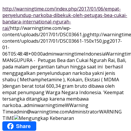
http://warningtime.com/index.php/2017/01/06/empat-
penyelundup-narkoba-dibekuk-oleh-petugas-bea-cukai-
bandara-international-ngurah-
rai/
http://warningtime.com/wp-
content/uploads/2017/01/DSC03661.jpg
http://warningtim
content/uploads/2017/01/DSC03661-150x150.jpg
2017-
01-
06T05:48:48+00:00
adminwarningtime
Indonesia
Warningtim
MANGUPURA - Petugas Bea dan Cukai Ngurah Rai, Bali,
pada malam pergantian tahun hingga saat ini berhasil
menggagalkan penyelundupan narkoba yakni jenis
shabu ( Methamphetamine ), Kokain, Ekstasi ( MDMA
)dengan berat total 600,34 gram bruto dibawa oleh
empat penumpang Warga Negara Indonesia. 'Keempat
tersangka ditangkap karena membawa
narkoba...
adminwarningtime
WWarning
Time
admin@warningtime.com
Administrator
WARNING
TIME
Share