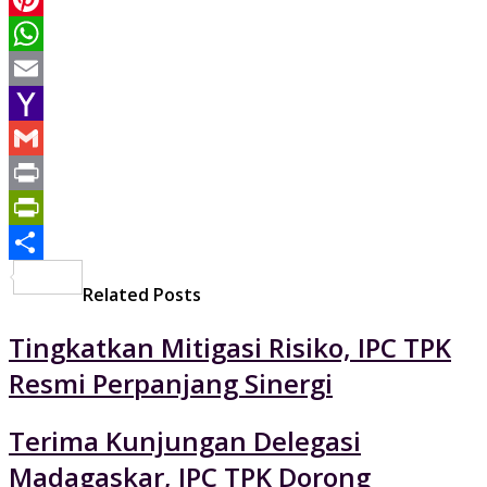
Pinterest
WhatsApp
Email
Yahoo
Mail
Gmail
Print
PrintFriendly
Share
Related Posts
Tingkatkan Mitigasi Risiko, IPC TPK
Resmi Perpanjang Sinergi
Terima Kunjungan Delegasi
Madagaskar, IPC TPK Dorong