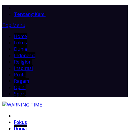
Home
Tentang Kami
Top Menu
Home
Fokus
Dunia
Indonesia
Religion
Inspirasi
Profil
Ragam
Opini
Sport
Home
Fokus
Dunia