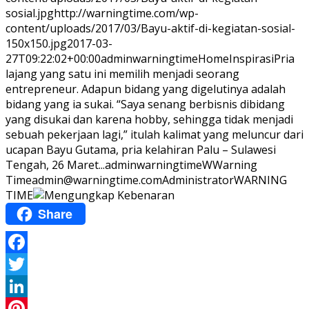
sosial.jpg
http://warningtime.com/wp-
content/uploads/2017/03/Bayu-aktif-di-kegiatan-sosial-
150x150.jpg
2017-03-
27T09:22:02+00:00
adminwarningtime
Home
Inspirasi
Pria
lajang yang satu ini memilih menjadi seorang
entrepreneur. Adapun bidang yang digelutinya adalah
bidang yang ia sukai. “Saya senang berbisnis dibidang
yang disukai dan karena hobby, sehingga tidak menjadi
sebuah pekerjaan lagi,” itulah kalimat yang meluncur dari
ucapan Bayu Gutama, pria kelahiran Palu – Sulawesi
Tengah, 26 Maret...
adminwarningtime
WWarning
Time
admin@warningtime.com
Administrator
WARNING
TIME
Share
Facebook
Twitter
LinkedIn