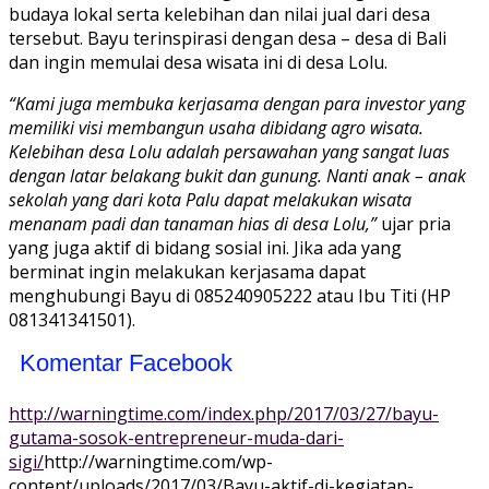
budaya lokal serta kelebihan dan nilai jual dari desa
tersebut. Bayu terinspirasi dengan desa – desa di Bali
dan ingin memulai desa wisata ini di desa Lolu.
“Kami juga membuka kerjasama dengan para investor yang
memiliki visi membangun usaha dibidang agro wisata.
Kelebihan desa Lolu adalah persawahan yang sangat luas
dengan latar belakang bukit dan gunung. Nanti anak – anak
sekolah yang dari kota Palu dapat melakukan wisata
menanam padi dan tanaman hias di desa Lolu,”
ujar pria
yang juga aktif di bidang sosial ini. Jika ada yang
berminat ingin melakukan kerjasama dapat
menghubungi Bayu di 085240905222 atau Ibu Titi (HP
081341341501).
Komentar Facebook
http://warningtime.com/index.php/2017/03/27/bayu-
gutama-sosok-entrepreneur-muda-dari-
sigi/
http://warningtime.com/wp-
content/uploads/2017/03/Bayu-aktif-di-kegiatan-