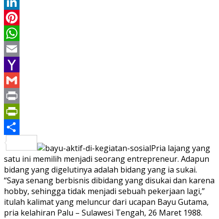
Twitter
LinkedIn
Pinterest
WhatsApp
Email
Yahoo
Mail
Gmail
Print
PrintFriendly
Share
Pria lajang yang
satu ini memilih menjadi seorang entrepreneur. Adapun
bidang yang digelutinya adalah bidang yang ia sukai.
“Saya senang berbisnis dibidang yang disukai dan karena
hobby, sehingga tidak menjadi sebuah pekerjaan lagi,”
itulah kalimat yang meluncur dari ucapan Bayu Gutama,
pria kelahiran Palu – Sulawesi Tengah, 26 Maret 1988.